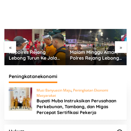
«
»
Malam Minggu Aman,
Jamin Keamanan
Polres Rejang Lebong
Warga, Polres Rejang
Terjunkan Personel
Lebong Terjunkan Tim
Gabungan Sisir Titik
UKL Sisir Titik Rawan
Rawan
Keramaian
Peningkatanekonomi
Musi Banyuasin Maju
,
Peningkatan Ekonomi
Masyarakat
Bupati Muba Instruksikan Perusahaan
Perkebunan, Tambang, dan Migas
Percepat Sertifikasi Pekerja