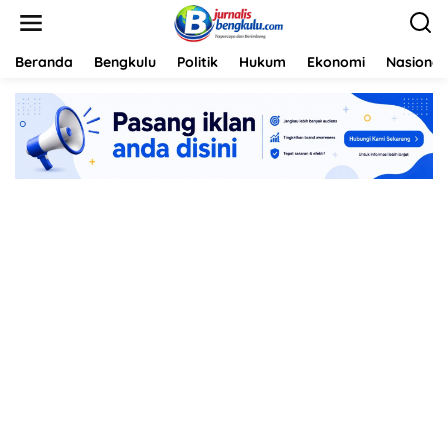
L
e
w
a
Beranda
Bengkulu
Politik
Hukum
Ekonomi
Nasional
t
i
k
e
k
o
n
t
e
n