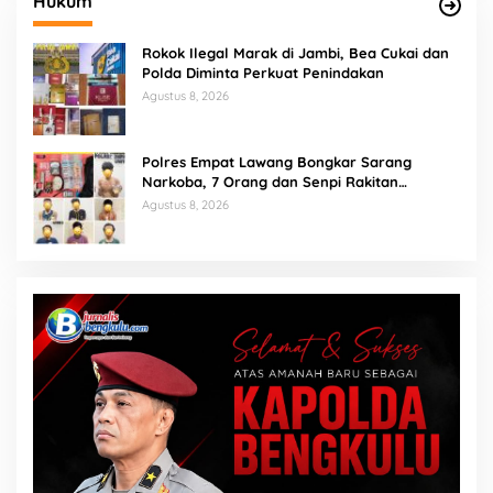
Hukum
Rokok Ilegal Marak di Jambi, Bea Cukai dan
Polda Diminta Perkuat Penindakan
Agustus 8, 2026
Polres Empat Lawang Bongkar Sarang
Narkoba, 7 Orang dan Senpi Rakitan
Diamankan
Agustus 8, 2026