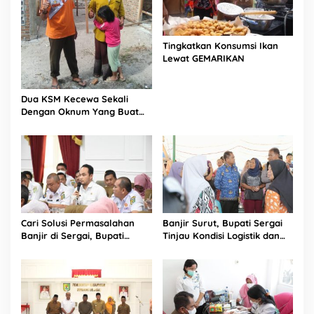
Tingkatkan Konsumsi Ikan
Lewat GEMARIKAN
Dua KSM Kecewa Sekali
Dengan Oknum Yang Buat
Statement Keliru
Cari Solusi Permasalahan
Banjir Surut, Bupati Sergai
Banjir di Sergai, Bupati
Tinjau Kondisi Logistik dan
Forkompimda Perkuat
Kesehatan Warga di Posko
Sinergi dan Koordinasi
Tanjung Beringin