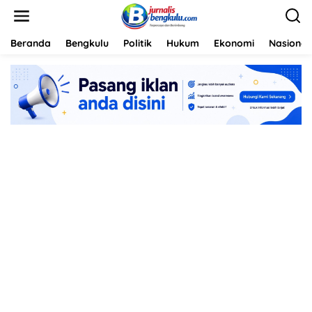
L
e
w
a
Beranda
Bengkulu
Politik
Hukum
Ekonomi
Nasional
t
i
k
e
k
o
n
t
e
n