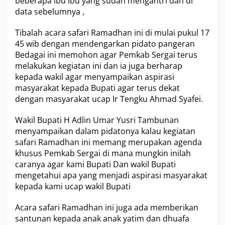
beberapa ibu ibu yang sudah mengantri dan di
g
data sebelumnya ,
i
n
B
Tibalah acara safari Ramadhan ini di mulai pukul 17
e
45 wib dengan mendengarkan pidato pangeran
d
Bedagai ini memohon agar Pemkab Sergai terus
a
melakukan kegiatan ini dan ia juga berharap
g
a
kepada wakil agar menyampaikan aspirasi
i
masyarakat kepada Bupati agar terus dekat
dengan masyarakat ucap Ir Tengku Ahmad Syafei.
Wakil Bupati H Adlin Umar Yusri Tambunan
menyampaikan dalam pidatonya kalau kegiatan
safari Ramadhan ini memang merupakan agenda
khusus Pemkab Sergai di mana mungkin inilah
caranya agar kami Bupati Dan wakil Bupati
mengetahui apa yang menjadi aspirasi masyarakat
kepada kami ucap wakil Bupati
Acara safari Ramadhan ini juga ada memberikan
santunan kepada anak anak yatim dan dhuafa