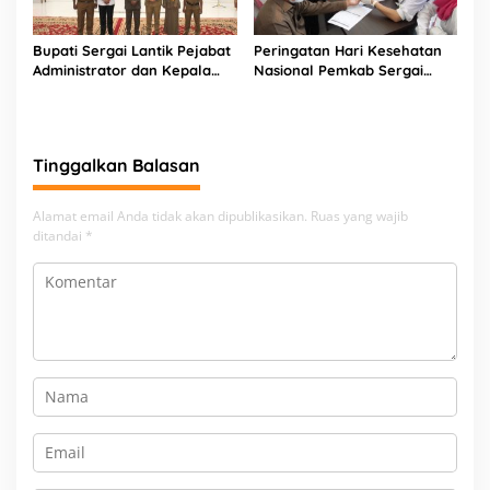
Bupati Sergai Lantik Pejabat
Peringatan Hari Kesehatan
Administrator dan Kepala
Nasional Pemkab Sergai
Sekolah
Gelar Serangkaian Kegiatan
Sosial
Tinggalkan Balasan
Alamat email Anda tidak akan dipublikasikan.
Ruas yang wajib
ditandai
*