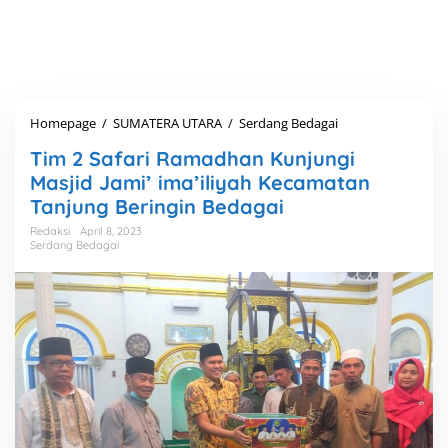
Homepage
/
SUMATERA UTARA
/
Serdang Bedagai
T
i
Tim 2 Safari Ramadhan Kunjungi
m
2
Masjid Jami’ ima’iliyah Kecamatan
S
Tanjung Beringin Bedagai
a
f
Redaksi
April 8, 2023
Serdang Bedagai
a
r
i
R
a
m
a
d
h
a
n
K