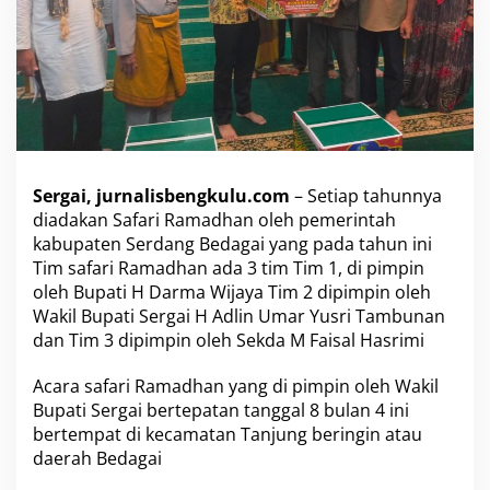
u
n
j
u
n
g
i
M
a
Sergai, jurnalisbengkulu.com
– Setiap tahunnya
s
j
diadakan Safari Ramadhan oleh pemerintah
i
kabupaten Serdang Bedagai yang pada tahun ini
d
Tim safari Ramadhan ada 3 tim Tim 1, di pimpin
J
oleh Bupati H Darma Wijaya Tim 2 dipimpin oleh
a
Wakil Bupati Sergai H Adlin Umar Yusri Tambunan
m
i
dan Tim 3 dipimpin oleh Sekda M Faisal Hasrimi
'
i
Acara safari Ramadhan yang di pimpin oleh Wakil
m
Bupati Sergai bertepatan tanggal 8 bulan 4 ini
a
bertempat di kecamatan Tanjung beringin atau
'
i
daerah Bedagai
l