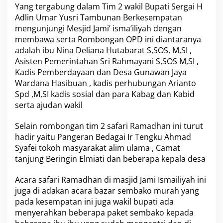
i
Yang tergabung dalam Tim 2 wakil Bupati Sergai H
y
Adlin Umar Yusri Tambunan Berkesempatan
a
mengunjungi Mesjid Jami’ isma’iliyah dengan
h
K
membawa serta Rombongan OPD ini diantaranya
e
adalah ibu Nina Deliana Hutabarat S,SOS, M,SI ,
c
Asisten Pemerintahan Sri Rahmayani S,SOS M,SI ,
a
Kadis Pemberdayaan dan Desa Gunawan Jaya
m
a
Wardana Hasibuan , kadis perhubungan Arianto
t
Spd ,M,SI kadis sosial dan para Kabag dan Kabid
a
serta ajudan wakil
n
T
Selain rombongan tim 2 safari Ramadhan ini turut
a
n
hadir yaitu Pangeran Bedagai Ir Tengku Ahmad
j
Syafei tokoh masyarakat alim ulama , Camat
u
tanjung Beringin Elmiati dan beberapa kepala desa
n
g
Acara safari Ramadhan di masjid Jami Ismailiyah ini
B
e
juga di adakan acara bazar sembako murah yang
r
pada kesempatan ini juga wakil bupati ada
i
menyerahkan beberapa paket sembako kepada
n