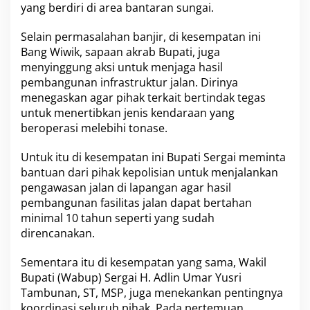
d
yang berdiri di area bantaran sungai.
a
n
Selain permasalahan banjir, di kesempatan ini
K
Bang Wiwik, sapaan akrab Bupati, juga
o
o
menyinggung aksi untuk menjaga hasil
r
pembangunan infrastruktur jalan. Dirinya
d
menegaskan agar pihak terkait bertindak tegas
i
untuk menertibkan jenis kendaraan yang
n
a
beroperasi melebihi tonase.
s
i
Untuk itu di kesempatan ini Bupati Sergai meminta
bantuan dari pihak kepolisian untuk menjalankan
pengawasan jalan di lapangan agar hasil
pembangunan fasilitas jalan dapat bertahan
minimal 10 tahun seperti yang sudah
direncanakan.
Sementara itu di kesempatan yang sama, Wakil
Bupati (Wabup) Sergai H. Adlin Umar Yusri
Tambunan, ST, MSP, juga menekankan pentingnya
koordinasi seluruh pihak. Pada pertemuan