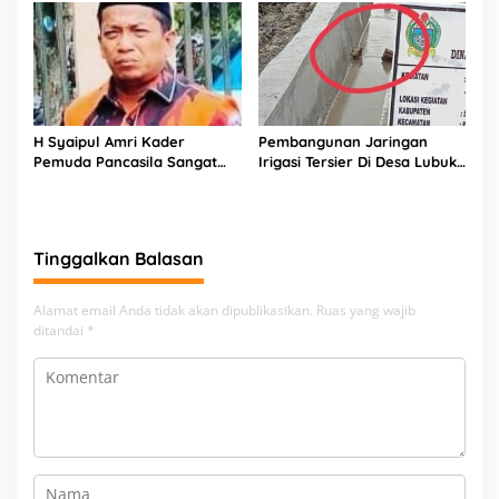
Tanjung Beringin Bedagai
H Syaipul Amri Kader
Pembangunan Jaringan
Pemuda Pancasila Sangat
Irigasi Tersier Di Desa Lubuk
Layak Jadi Ketua MPC
Cemara Diduga Asal Jadi
Tinggalkan Balasan
Alamat email Anda tidak akan dipublikasikan.
Ruas yang wajib
ditandai
*