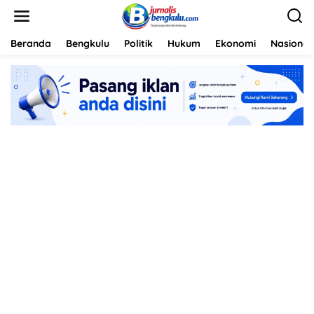
L
e
w
a
Beranda
Bengkulu
Politik
Hukum
Ekonomi
Nasional
t
i
k
e
k
o
n
t
e
n