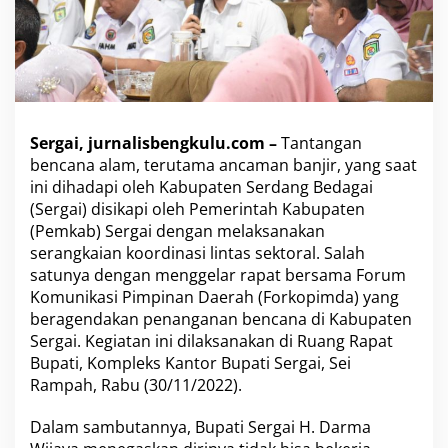
h
a
n
B
a
n
j
Sergai, jurnalisbengkulu.com –
Tantangan
i
r
bencana alam, terutama ancaman banjir, yang saat
d
ini dihadapi oleh Kabupaten Serdang Bedagai
i
(Sergai) disikapi oleh Pemerintah Kabupaten
S
(Pemkab) Sergai dengan melaksanakan
e
r
serangkaian koordinasi lintas sektoral. Salah
g
satunya dengan menggelar rapat bersama Forum
a
Komunikasi Pimpinan Daerah (Forkopimda) yang
i
beragendakan penanganan bencana di Kabupaten
,
Sergai. Kegiatan ini dilaksanakan di Ruang Rapat
B
u
Bupati, Kompleks Kantor Bupati Sergai, Sei
p
Rampah, Rabu (30/11/2022).
a
t
Dalam sambutannya, Bupati Sergai H. Darma
i