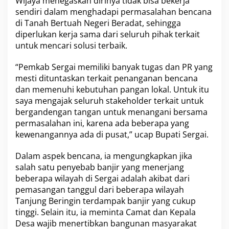
Wijaya menegaskan dirinya tidak bisa bekerja
F
o
sendiri dalam menghadapi permasalahan bencana
r
di Tanah Bertuah Negeri Beradat, sehingga
k
diperlukan kerja sama dari seluruh pihak terkait
o
untuk mencari solusi terbaik.
m
p
i
“Pemkab Sergai memiliki banyak tugas dan PR yang
m
mesti dituntaskan terkait penanganan bencana
d
dan memenuhi kebutuhan pangan lokal. Untuk itu
a
saya mengajak seluruh stakeholder terkait untuk
P
e
bergandengan tangan untuk menangani bersama
r
permasalahan ini, karena ada beberapa yang
k
kewenangannya ada di pusat,” ucap Bupati Sergai.
u
a
Dalam aspek bencana, ia mengungkapkan jika
t
S
salah satu penyebab banjir yang menerjang
i
beberapa wilayah di Sergai adalah akibat dari
n
pemasangan tanggul dari beberapa wilayah
e
Tanjung Beringin terdampak banjir yang cukup
r
tinggi. Selain itu, ia meminta Camat dan Kepala
g
i
Desa wajib menertibkan bangunan masyarakat