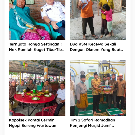
Ternyata Hanya Settingan !
Dua KSM Kecewa Sekali
Nek Ramlah Kaget Tiba-Tiba
Dengan Oknum Yang Buat
Viral Butuh Air Bersih
Statement Keliru
Kapolsek Pantai Cermin
Tim 2 Safari Ramadhan
Ngopi Bareng Wartawan
Kunjungi Masjid Jami’
ima’iliyah Kecamatan