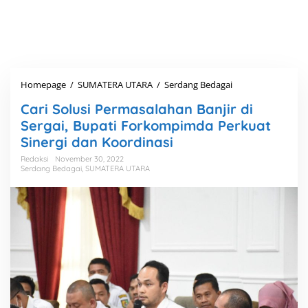
Homepage
/
SUMATERA UTARA
/
Serdang Bedagai
C
a
Cari Solusi Permasalahan Banjir di
r
i
Sergai, Bupati Forkompimda Perkuat
S
Sinergi dan Koordinasi
o
l
Redaksi
November 30, 2022
Serdang Bedagai
,
SUMATERA UTARA
u
s
i
P
e
r
m
a
s
a
l
a