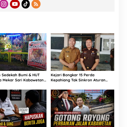
n Sedekah Bumi & HUT
Kejari Bongkar 15 Perda
sa Mekar Sari Kabawetan
Kepahiang Tak Sinkron Aturan
Meriah, Ada Wayang Kulit
Nasional, Bupati Zurdi Nata: Siap
Revisi Hingga Cabut!