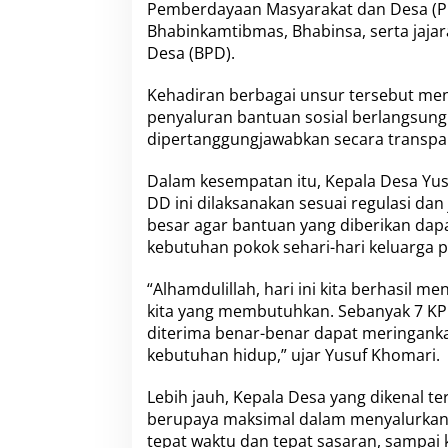
Pemberdayaan Masyarakat dan Desa (PM
a
Bhabinkamtibmas, Bhabinsa, serta jaj
d
a
Desa (BPD).
7
K
Kehadiran berbagai unsur tersebut m
P
penyaluran bantuan sosial berlangsung 
M
dipertanggungjawabkan secara transpa
Dalam kesempatan itu, Kepala Desa Y
DD ini dilaksanakan sesuai regulasi dan
besar agar bantuan yang diberikan da
kebutuhan pokok sehari-hari keluarga 
“Alhamdulillah, hari ini kita berhasil
kita yang membutuhkan. Sebanyak 7 K
diterima benar-benar dapat meringank
kebutuhan hidup,” ujar Yusuf Khomari.
Lebih jauh, Kepala Desa yang dikenal 
berupaya maksimal dalam menyalurkan
tepat waktu dan tepat sasaran, sampa