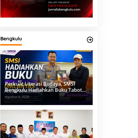
Bengkulu
Perkuat Literasi Budaya, SMSI
Bengkulu Hadiahkan Buku Tabot
untuk Dirlantas Polda
Agustus 4, 2026