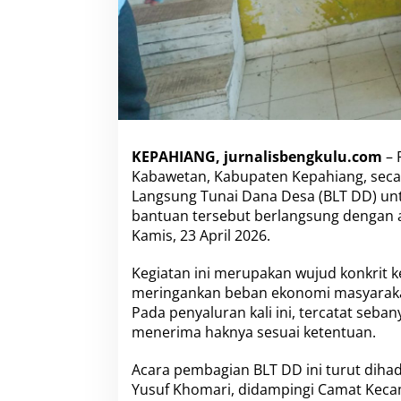
D
u
r
e
n
S
a
l
u
r
KEPAHIANG, jurnalisbengkulu.com
– 
k
Kabawetan, Kabupaten Kepahiang, seca
a
Langsung Tunai Dana Desa (BLT DD) un
n
bantuan tersebut berlangsung dengan a
B
Kamis, 23 April 2026.
L
T
D
Kegiatan ini merupakan wujud konkrit 
D
meringankan beban ekonomi masyarakat
2
Pada penyaluran kali ini, tercatat seb
0
menerima haknya sesuai ketentuan.
2
6
K
Acara pembagian BLT DD ini turut dihad
e
Yusuf Khomari, didampingi Camat Keca
p