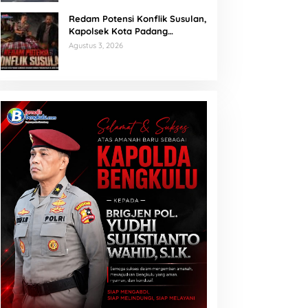
Redam Potensi Konflik Susulan,
Kapolsek Kota Padang
Sambangi Kediaman Korban
Agustus 3, 2026
Penganiayaan di Lubuk Mumpo