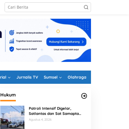
rial
Jurnalis TV
Sumsel
Olahraga
Hukum
Patroli Intensif Digelar,
Satlantas dan Sat Samapta
Polres Rejang Lebong
Agustus 4, 2026
Kolaborasi Berantas Balap Liar