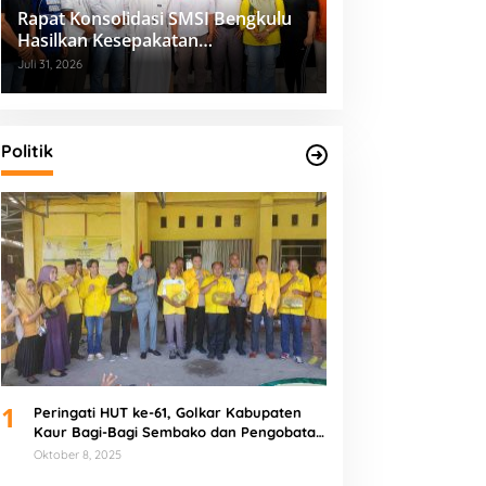
Rapat Konsolidasi SMSI Bengkulu
Hasilkan Kesepakatan
Pembentukan Pokja Newsroom
Juli 31, 2026
Kolaboratif
Politik
1
Peringati HUT ke-61, Golkar Kabupaten
Kaur Bagi-Bagi Sembako dan Pengobatan
Gratis
Oktober 8, 2025