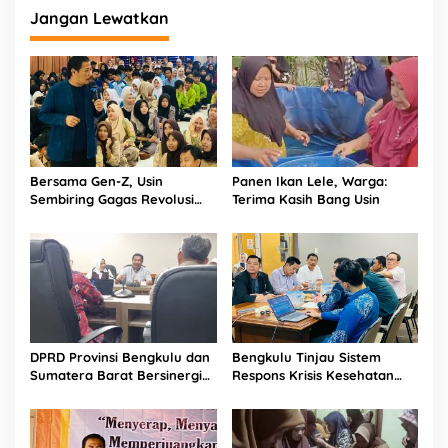
Jangan Lewatkan
Bersama Gen-Z, Usin
Panen Ikan Lele, Warga:
Sembiring Gagas Revolusi
Terima Kasih Bang Usin
Zero Waste di Sekolah
DPRD Provinsi Bengkulu dan
Bengkulu Tinjau Sistem
Sumatera Barat Bersinergi
Respons Krisis Kesehatan
Hadapi Bencana
DKI Jakarta untuk Perbaikan
Hidrometeorologi
Lokal