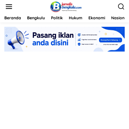
L
e
w
a
Beranda
Bengkulu
Politik
Hukum
Ekonomi
Nasional
t
i
k
e
k
o
n
t
e
n