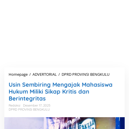
Homepage
/
ADVERTORIAL
/
DPRD PROVINSI BENGKULU
U
s
Usin Sembiring Mengajak Mahasiswa
i
n
Hukum Miliki Sikap Kritis dan
S
Berintegritas
e
m
Redaksi
Desember 17, 2025
DPRD PROVINSI BENGKULU
b
i
r
i