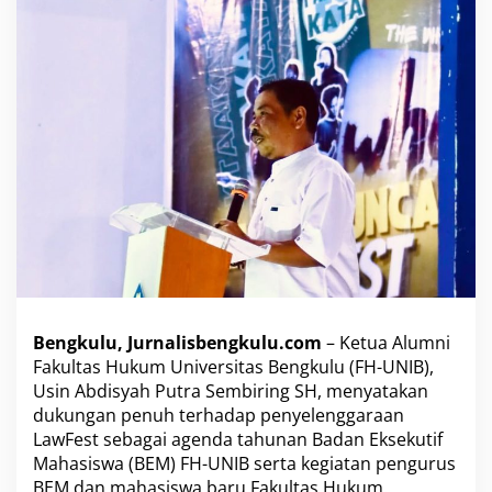
n
g
M
e
n
g
a
j
a
k
M
a
h
a
s
i
s
Bengkulu, Jurnalisbengkulu.com
– Ketua Alumni
w
Fakultas Hukum Universitas Bengkulu (FH-UNIB),
a
H
Usin Abdisyah Putra Sembiring SH, menyatakan
u
dukungan penuh terhadap penyelenggaraan
k
LawFest sebagai agenda tahunan Badan Eksekutif
u
Mahasiswa (BEM) FH-UNIB serta kegiatan pengurus
m
M
BEM dan mahasiswa baru Fakultas Hukum.