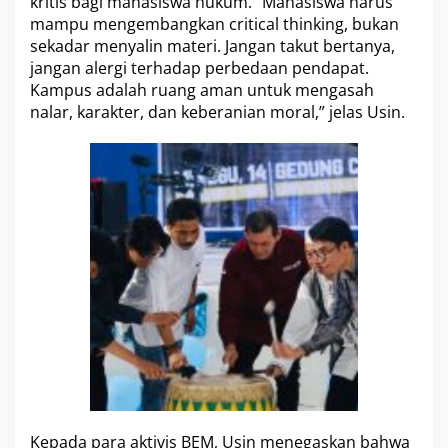
kritis bagi mahasiswa hukum. “Mahasiswa harus
e
mampu mengembangkan critical thinking, bukan
g
sekadar menyalin materi. Jangan takut bertanya,
r
jangan alergi terhadap perbedaan pendapat.
i
t
Kampus adalah ruang aman untuk mengasah
a
nalar, karakter, dan keberanian moral,” jelas Usin.
s
Kepada para aktivis BEM, Usin menegaskan bahwa