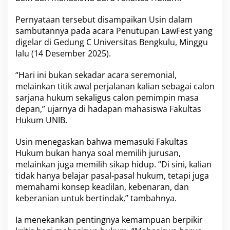
i
l
Pernyataan tersebut disampaikan Usin dalam
i
sambutannya pada acara Penutupan LawFest yang
k
digelar di Gedung C Universitas Bengkulu, Minggu
i
S
lalu (14 Desember 2025).
i
k
“Hari ini bukan sekadar acara seremonial,
a
melainkan titik awal perjalanan kalian sebagai calon
p
sarjana hukum sekaligus calon pemimpin masa
K
r
depan,” ujarnya di hadapan mahasiswa Fakultas
i
Hukum UNIB.
t
i
Usin menegaskan bahwa memasuki Fakultas
s
Hukum bukan hanya soal memilih jurusan,
d
a
melainkan juga memilih sikap hidup. “Di sini, kalian
n
tidak hanya belajar pasal-pasal hukum, tetapi juga
B
memahami konsep keadilan, kebenaran, dan
e
keberanian untuk bertindak,” tambahnya.
r
i
n
Ia menekankan pentingnya kemampuan berpikir
t