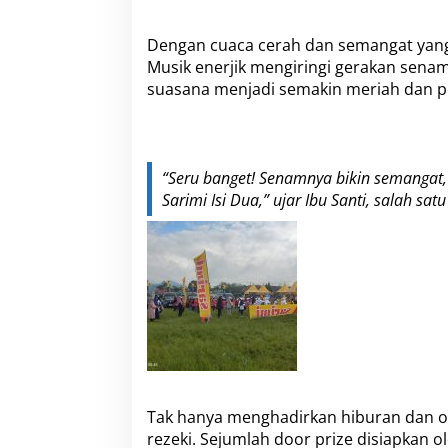
m
i
Dengan cuaca cerah dan semangat yang 
I
Musik enerjik mengiringi gerakan sena
s
i
suasana menjadi semakin meriah dan 
D
u
a
“Seru banget! Senamnya bikin semangat,
Sarimi Isi Dua,” ujar Ibu Santi, salah s
Tak hanya menghadirkan hiburan dan ola
rezeki. Sejumlah door prize disiapkan ole