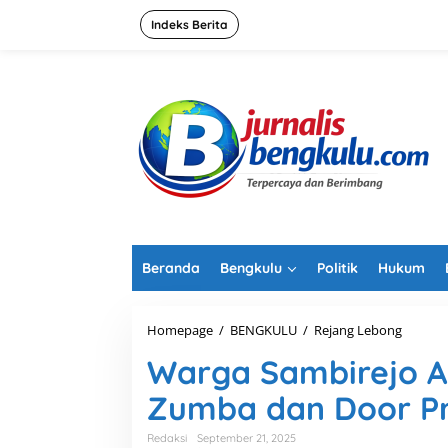
L
e
Indeks Berita
w
a
t
i
k
e
k
o
n
t
e
n
Beranda
Bengkulu
Politik
Hukum
Homepage
/
BENGKULU
/
Rejang Lebong
W
a
Warga Sambirejo An
r
g
Zumba dan Door Pri
a
S
a
Redaksi
September 21, 2025