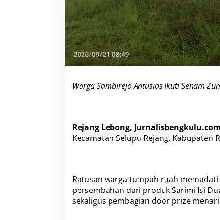
Z
u
m
b
a
d
a
n
D
o
Warga Sambirejo Antusias Ikuti Senam Zumb
o
r
P
r
Rejang Lebong, Jurnalisbengkulu.com
i
Kecamatan Selupu Rejang, Kabupaten Re
z
e
d
a
r
Ratusan warga tumpah ruah memadati l
i
persembahan dari produk Sarimi Isi D
S
a
sekaligus pembagian door prize menarik
r
i