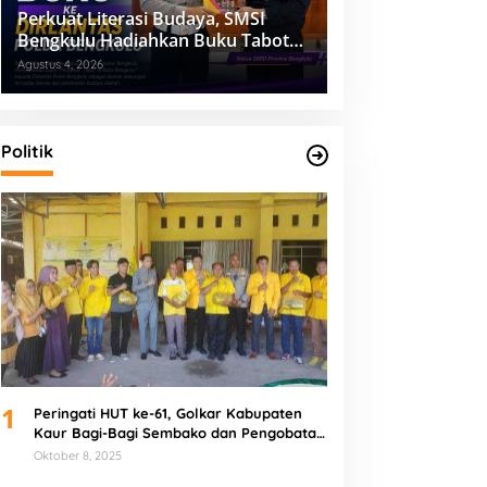
Perkuat Literasi Budaya, SMSI
Bengkulu Hadiahkan Buku Tabot
untuk Dirlantas Polda
Agustus 4, 2026
Politik
1
Peringati HUT ke-61, Golkar Kabupaten
Kaur Bagi-Bagi Sembako dan Pengobatan
Gratis
Oktober 8, 2025