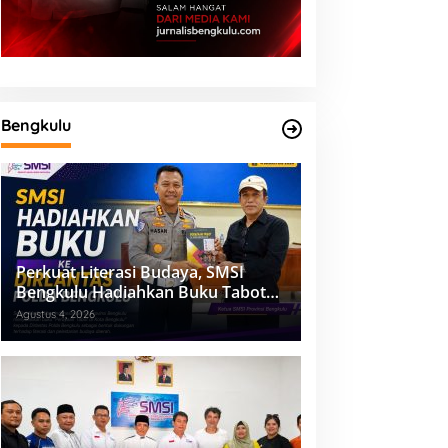
Bengkulu
Perkuat Literasi Budaya, SMSI
Bengkulu Hadiahkan Buku Tabot
untuk Dirlantas Polda
Agustus 4, 2026