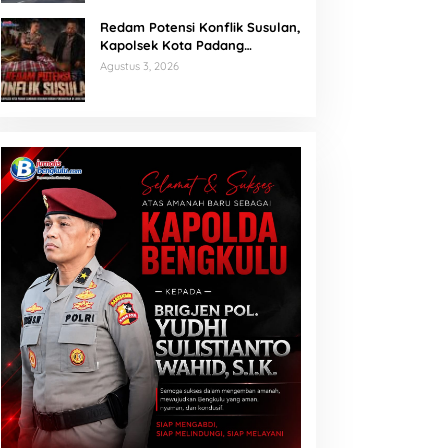
Redam Potensi Konflik Susulan,
Kapolsek Kota Padang
Sambangi Kediaman Korban
Agustus 3, 2026
Penganiayaan di Lubuk Mumpo