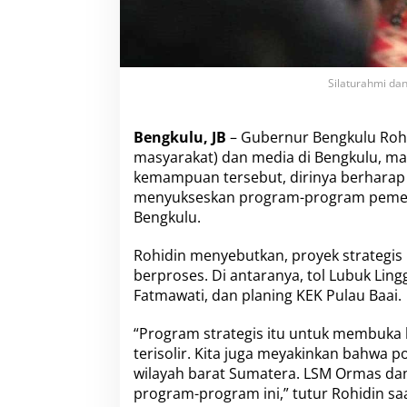
G
a
n
d
e
Silaturahmi da
n
g
L
Bengkulu, JB
– Gubernur Bengkulu Roh
S
masyarakat) dan media di Bengkulu, 
M
O
kemampuan tersebut, dirinya berharap
r
menyukseskan program-program pemerin
m
Bengkulu.
a
s
Rohidin menyebutkan, proyek strategis 
d
a
berproses. Di antaranya, tol Lubuk Li
n
Fatmawati, dan planing KEK Pulau Baai.
M
e
“Program strategis itu untuk membuka 
d
terisolir. Kita juga meyakinkan bahwa
i
a
wilayah barat Sumatera. LSM Ormas dan
program-program ini,” tutur Rohidin 