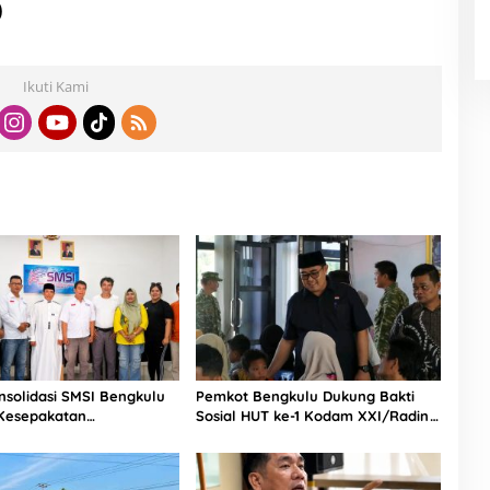
)
Ikuti Kami
nsolidasi SMSI Bengkulu
Pemkot Bengkulu Dukung Bakti
 Kesepakatan
Sosial HUT ke-1 Kodam XXI/Radin
ukan Pokja Newsroom
Inten, Perkuat Sinergi untuk
if
Masyarakat