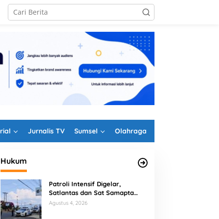
rial
Jurnalis TV
Sumsel
Olahraga
Hukum
Patroli Intensif Digelar,
Satlantas dan Sat Samapta
Polres Rejang Lebong
Agustus 4, 2026
Kolaborasi Berantas Balap Liar