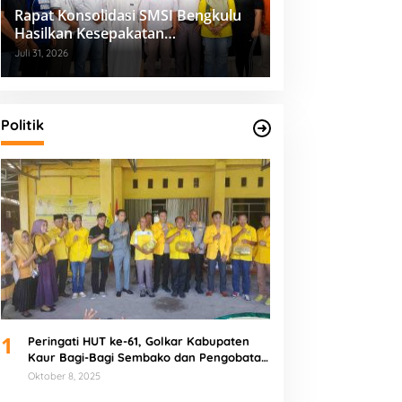
Rapat Konsolidasi SMSI Bengkulu
Hasilkan Kesepakatan
Pembentukan Pokja Newsroom
Juli 31, 2026
Kolaboratif
Politik
1
Peringati HUT ke-61, Golkar Kabupaten
Kaur Bagi-Bagi Sembako dan Pengobatan
Gratis
Oktober 8, 2025