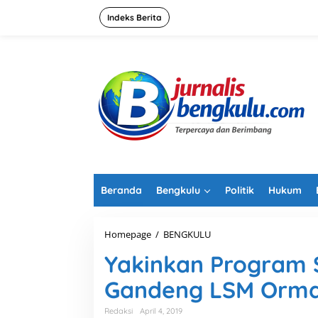
L
e
Indeks Berita
w
a
t
i
k
e
k
o
n
t
e
n
Beranda
Bengkulu
Politik
Hukum
Homepage
/
BENGKULU
Y
a
Yakinkan Program S
k
i
Gandeng LSM Orma
n
k
a
Redaksi
April 4, 2019