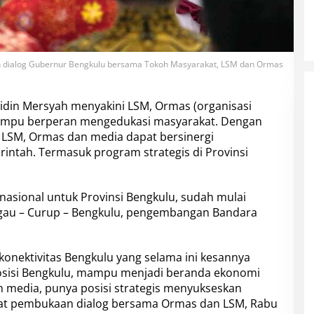
n dialog Gubernur Bengkulu bersama Tokoh Masyarakat, LSM dan Ormas
idin Mersyah menyakini LSM, Ormas (organisasi
mampu berperan mengedukasi masyarakat. Dengan
 LSM, Ormas dan media dapat bersinergi
tah. Termasuk program strategis di Provinsi
nasional untuk Provinsi Bengkulu, sudah mulai
nggau – Curup – Bengkulu, pengembangan Bandara
konektivitas Bengkulu yang selama ini kesannya
 posisi Bengkulu, mampu menjadi beranda ekonomi
 media, punya posisi strategis menyukseskan
saat pembukaan dialog bersama Ormas dan LSM, Rabu