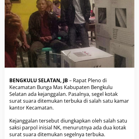
a
T
e
r
b
u
k
a
,
W
a
r
g
a
BENGKULU SELATAN, JB
– Rapat Pleno di
L
Kecamatan Bunga Mas Kabupaten Bengkulu
a
Selatan ada kejanggalan. Pasalnya, segel kotak
p
surat suara ditemukan terbuka di salah satu kamar
o
r
kantor Kecamatan.
k
a
Kejanggalan tersebut diungkapkan oleh salah satu
n
saksi parpol inisial NK, menurutnya ada dua kotak
k
surat suara ditemukan segelnya terbuka.
e