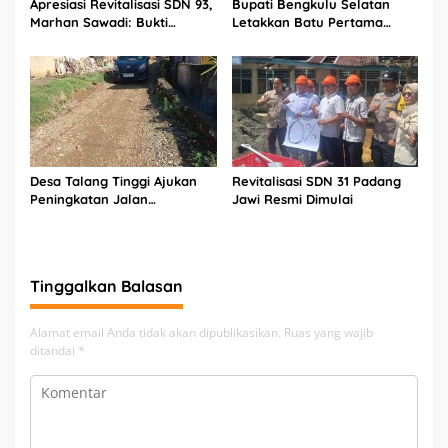
Apresiasi Revitalisasi SDN 93,
Bupati Bengkulu Selatan
Marhan Sawadi: Bukti
Letakkan Batu Pertama
Komitmen Pemkab Bengkulu
Revitalisasi SDN 93
Selatan Majukan Pendidikan
Desa Talang Tinggi Ajukan
Revitalisasi SDN 31 Padang
Peningkatan Jalan
Jawi Resmi Dimulai
Permukiman kepada Pemkab
Bengkulu Selatan
Tinggalkan Balasan
Alamat email Anda tidak akan dipublikasikan.
Ruas yang wajib
ditandai
*