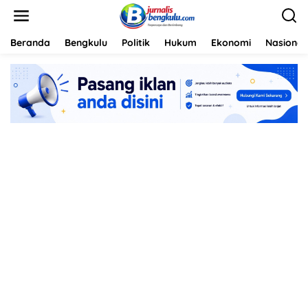
L
e
w
a
Beranda
Bengkulu
Politik
Hukum
Ekonomi
Nasional
t
i
k
e
k
o
n
t
e
n