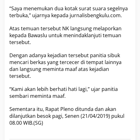
B
a
“Saya menemukan dua kotak surat suara segelnya
w
terbuka,” ujarnya kepada jurnalisbengkulu.com.
a
s
Atas temuan tersebut NK langsung melaporkan
l
u
kepada Bawaslu untuk menindaklanjuti temuan
tersebut.
Dengan adanya kejadian tersebut panitia sibuk
mencari berkas yang tercecer di tempat lainnya
dan langsung meminta maaf atas kejadian
tersebut.
“Kami akan lebih berhati hati lagi,” ujar panitia
sembari meminta maaf.
Sementara itu, Rapat Pleno ditunda dan akan
dilanjutkan besok pagi, Senen (21/04/2019) pukul
08.00 WIB.(SG)