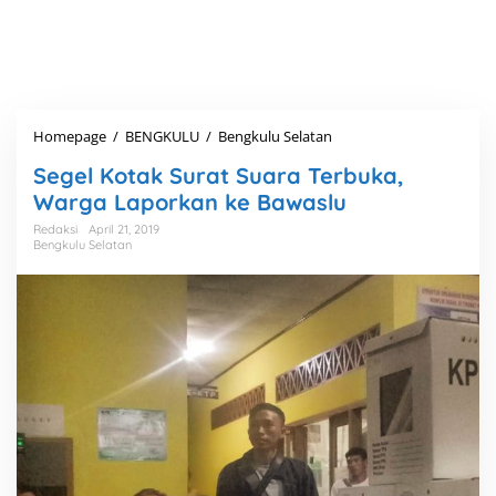
Homepage
/
BENGKULU
/
Bengkulu Selatan
S
e
Segel Kotak Surat Suara Terbuka,
g
e
Warga Laporkan ke Bawaslu
l
Redaksi
April 21, 2019
K
Bengkulu Selatan
o
t
a
k
S
u
r
a
t
S
u
a
r