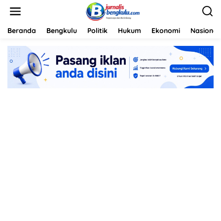
L
e
w
a
Beranda
Bengkulu
Politik
Hukum
Ekonomi
Nasional
t
i
k
e
k
o
n
t
e
n