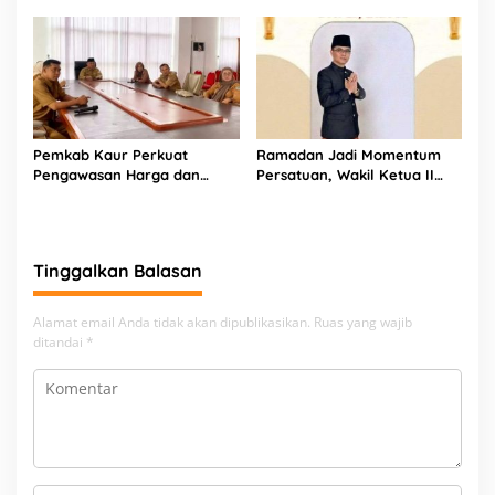
Komitmen Pelayanan Nyata
Pemkab Kaur Perkuat
Ramadan Jadi Momentum
Pengawasan Harga dan
Persatuan, Wakil Ketua II
Dukung Percepatan Program
DPRD Kaur Ajak Masyarakat
3 Juta Rumah
Perkuat Kebersamaan dan
Pembangunan
Tinggalkan Balasan
Alamat email Anda tidak akan dipublikasikan.
Ruas yang wajib
ditandai
*