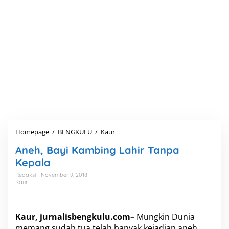
Homepage
/
BENGKULU
/
Kaur
A
n
Aneh, Bayi Kambing Lahir Tanpa
e
h
Kepala
,
Redaksi
November 9, 2018
B
Kaur
a
y
i
K
Kaur,
jurnalisbengkulu.com
–
Mungkin Dunia
a
memang sudah tua telah banyak kejadian aneh