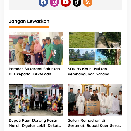
Jangan Lewatkan
Pemdes Sukarami Salurkan
SDN 93 Kaur Usulkan
BLT kepada 8 KPM dan
Pembangunan Sarana
Honor Kader Melalui
Pendidikan Demi
Rekening Bank
Kenyamanan Belajar
Bupati Kaur Dorong Pasar
Safari Ramadhan di
Murah Digelar Lebih Dekat
Geramat, Bupati Kaur Serap
ke Warga
Aspirasi dan Tegaskan