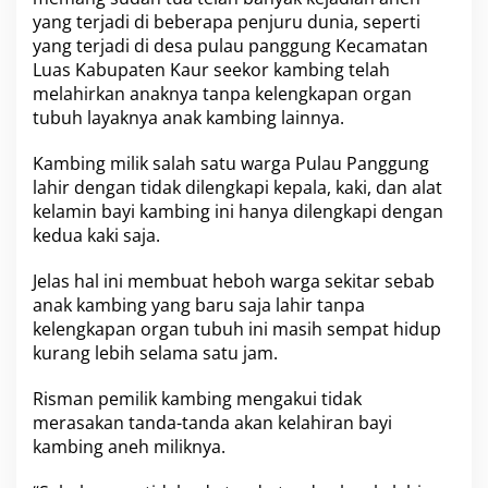
m
yang terjadi di beberapa penjuru dunia, seperti
b
yang terjadi di desa pulau panggung Kecamatan
i
Luas Kabupaten Kaur seekor kambing telah
n
g
melahirkan anaknya tanpa kelengkapan organ
L
tubuh layaknya anak kambing lainnya.
a
h
Kambing milik salah satu warga Pulau Panggung
i
lahir dengan tidak dilengkapi kepala, kaki, dan alat
r
T
kelamin bayi kambing ini hanya dilengkapi dengan
a
kedua kaki saja.
n
p
Jelas hal ini membuat heboh warga sekitar sebab
a
anak kambing yang baru saja lahir tanpa
K
e
kelengkapan organ tubuh ini masih sempat hidup
p
kurang lebih selama satu jam.
a
l
Risman pemilik kambing mengakui tidak
a
merasakan tanda-tanda akan kelahiran bayi
kambing aneh miliknya.