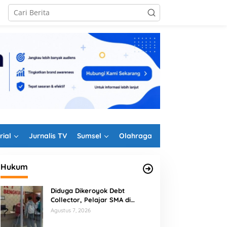
rial
Jurnalis TV
Sumsel
Olahraga
Hukum
Diduga Dikeroyok Debt
Collector, Pelajar SMA di
Bengkulu Tempuh Jalur Hukum
Agustus 7, 2026