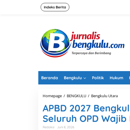
L
e
Indeks Berita
w
a
t
i
k
e
k
o
n
t
e
n
Beranda
Bengkulu
Politik
Hukum
Homepage
/
BENGKULU
/
Bengkulu Utara
A
P
APBD 2027 Bengkulu
B
D
Seluruh OPD Wajib 
2
0
2
Redaksi
Juni 8, 2026