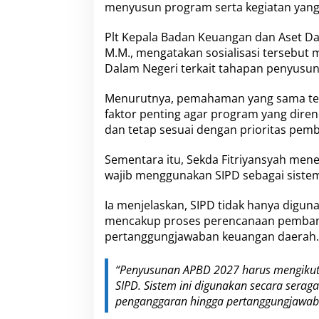
menyusun program serta kegiatan yang
P
D
T
Plt Kepala Badan Keuangan dan Aset Dae
e
M.M., mengatakan sosialisasi tersebut 
r
Dalam Negeri terkait tahapan penyusu
b
a
Menurutnya, pemahaman yang sama te
r
u
faktor penting agar program yang dire
dan tetap sesuai dengan prioritas pe
Sementara itu, Sekda Fitriyansyah me
wajib menggunakan SIPD sebagai sistem 
Ia menjelaskan, SIPD tidak hanya digun
mencakup proses perencanaan pemban
pertanggungjawaban keuangan daerah.
“Penyusunan APBD 2027 harus mengikuti
SIPD. Sistem ini digunakan secara serag
penganggaran hingga pertanggungjawaba