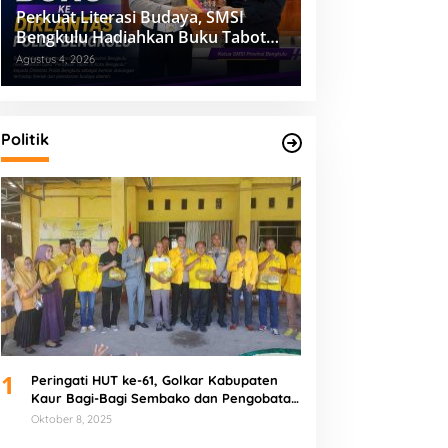
Perkuat Literasi Budaya, SMSI
Bengkulu Hadiahkan Buku Tabot
untuk Dirlantas Polda
Agustus 4, 2026
Politik
1
Peringati HUT ke-61, Golkar Kabupaten
Kaur Bagi-Bagi Sembako dan Pengobatan
Gratis
Oktober 8, 2025