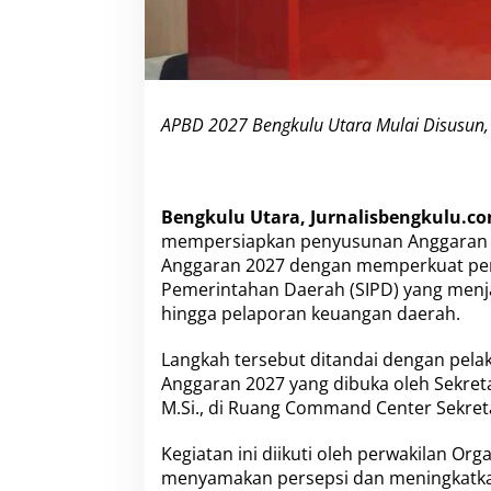
n
,
S
e
l
u
APBD 2027 Bengkulu Utara Mulai Disusun,
r
u
h
O
P
Bengkulu Utara, Jurnalisbengkulu.co
D
mempersiapkan penyusunan Anggaran 
W
Anggaran 2027 dengan memperkuat pem
a
j
Pemerintahan Daerah (SIPD) yang menj
i
hingga pelaporan keuangan daerah.
b
K
Langkah tersebut ditandai dengan pel
u
Anggaran 2027 yang dibuka oleh Sekretar
a
s
M.Si., di Ruang Command Center Sekreta
a
i
Kegiatan ini diikuti oleh perwakilan Or
S
menyamakan persepsi dan meningkatka
I