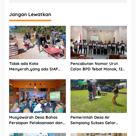
Jangan Lewatkan
Tidak ada Kata
Pencabutan Nomor Urut
Menyerah,yang ada SIAP
Calon BPD Tebat Monok, 12
dan Semangat.
Kandidat Perebutkan 9 Kursi
Musyawarah Desa Bahas
Pemerintah Desa Air
Persiapan Pelaksanaan dan
Sempiang Sukses Gelar
Belanja APBDes 2026, Bukit
Tradisi Sedekah Bumi
Sari Dorong Pembangunan