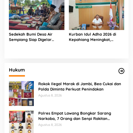
Partisipatif
Sedekah Bumi Desa Air
Kurban Idul Adha 2026 di
Sempiang Siap Digelar
Kepahiang Meningkat,
Sambut Tahun Baru Islam
Kemenag Salurkan 8 Sapi
dan 4 Kambing
Hukum
Rokok Ilegal Marak di Jambi, Bea Cukai dan
Polda Diminta Perkuat Penindakan
Agustus 8, 2026
Polres Empat Lawang Bongkar Sarang
Narkoba, 7 Orang dan Senpi Rakitan
Diamankan
Agustus 8, 2026