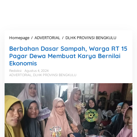
Homepage
/
ADVERTORIAL
/
DLHK PROVINSI BENGKULU
B
e
Berbahan Dasar Sampah, Warga RT 15
r
b
Pagar Dewa Membuat Karya Bernilai
a
Ekonomis
h
a
Redaksi
Agustus 4, 2024
ADVERTORIAL
,
DLHK PROVINSI BENGKULU
n
D
a
s
a
r
S
a
m
p
a
h