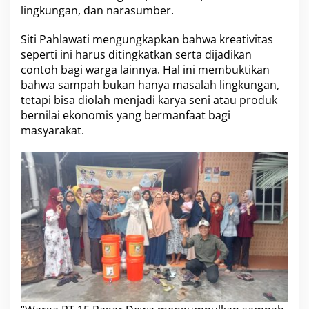
a
lingkungan, dan narasumber.
t
K
Siti Pahlawati mengungkapkan bahwa kreativitas
a
r
seperti ini harus ditingkatkan serta dijadikan
y
contoh bagi warga lainnya. Hal ini membuktikan
a
bahwa sampah bukan hanya masalah lingkungan,
B
tetapi bisa diolah menjadi karya seni atau produk
e
r
bernilai ekonomis yang bermanfaat bagi
n
masyarakat.
i
l
a
i
E
k
o
n
o
m
i
s