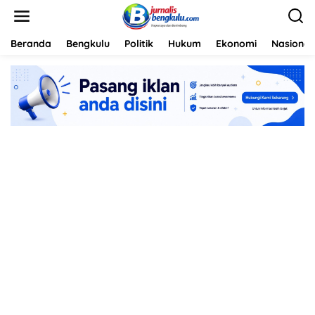
L
e
w
a
Beranda
Bengkulu
Politik
Hukum
Ekonomi
Nasional
t
i
k
e
k
o
n
t
e
n