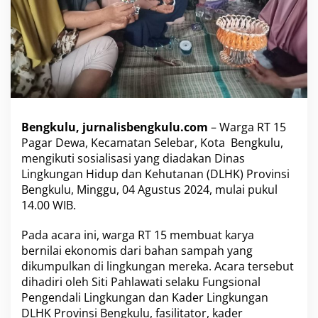
,
W
a
r
g
a
R
T
1
Bengkulu, jurnalisbengkulu.com
– Warga RT 15
5
P
Pagar Dewa, Kecamatan Selebar, Kota Bengkulu,
a
mengikuti sosialisasi yang diadakan Dinas
g
Lingkungan Hidup dan Kehutanan (DLHK) Provinsi
a
Bengkulu, Minggu, 04 Agustus 2024, mulai pukul
r
14.00 WIB.
D
e
w
Pada acara ini, warga RT 15 membuat karya
a
bernilai ekonomis dari bahan sampah yang
M
dikumpulkan di lingkungan mereka. Acara tersebut
e
dihadiri oleh Siti Pahlawati selaku Fungsional
m
b
Pengendali Lingkungan dan Kader Lingkungan
u
DLHK Provinsi Bengkulu, fasilitator, kader