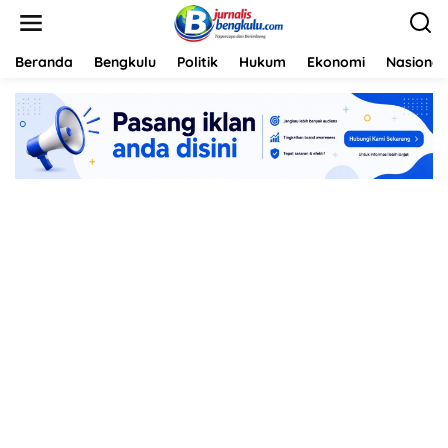
L
e
w
a
Beranda
Bengkulu
Politik
Hukum
Ekonomi
Nasional
t
i
k
e
k
o
n
t
e
n