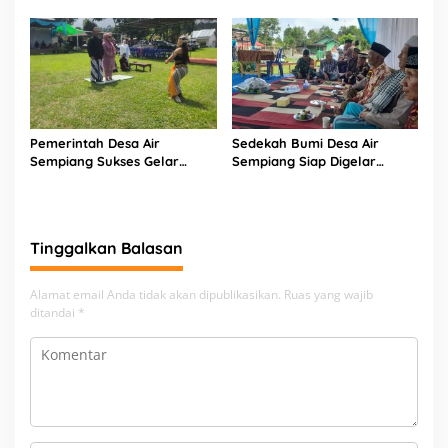
Kandidat Perebutkan 9 Kursi
Belanja APBDes 2026, Bukit
Sari Dorong Pembangunan
Partisipatif
Pemerintah Desa Air
Sedekah Bumi Desa Air
Sempiang Sukses Gelar
Sempiang Siap Digelar
Tradisi Sedekah Bumi
Sambut Tahun Baru Islam
Tinggalkan Balasan
Alamat email Anda tidak akan dipublikasikan.
Ruas yang wajib
ditandai
*