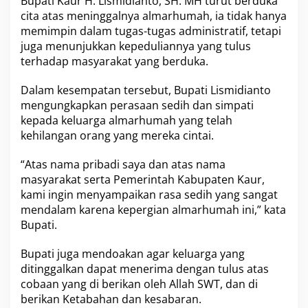
Bupati Kaur H. Lismidianto, SH. MH turut berduka
k
a
cita atas meninggalnya almarhumah, ia tidak hanya
I
memimpin dalam tugas-tugas administratif, tetapi
b
juga menunjukkan kepeduliannya yang tulus
u
terhadap masyarakat yang berduka.
A
n
g
Dalam kesempatan tersebut, Bupati Lismidianto
g
mengungkapkan perasaan sedih dan simpati
o
kepada keluarga almarhumah yang telah
t
kehilangan orang yang mereka cintai.
a
D
P
“Atas nama pribadi saya dan atas nama
R
masyarakat serta Pemerintah Kabupaten Kaur,
D
kami ingin menyampaikan rasa sedih yang sangat
K
mendalam karena kepergian almarhumah ini,” kata
a
Bupati.
u
r
Bupati juga mendoakan agar keluarga yang
ditinggalkan dapat menerima dengan tulus atas
cobaan yang di berikan oleh Allah SWT, dan di
berikan Ketabahan dan kesabaran.