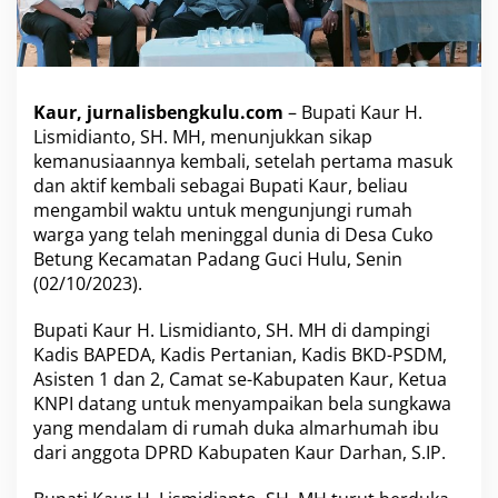
,
S
H
.
M
Kaur, jurnalisbengkulu.com
– Bupati Kaur H.
H
Lismidianto, SH. MH, menunjukkan sikap
.
kemanusiaannya kembali, setelah pertama masuk
,
M
dan aktif kembali sebagai Bupati Kaur, beliau
e
mengambil waktu untuk mengunjungi rumah
l
warga yang telah meninggal dunia di Desa Cuko
a
Betung Kecamatan Padang Guci Hulu, Senin
y
a
(02/10/2023).
t
k
Bupati Kaur H. Lismidianto, SH. MH di dampingi
e
Kadis BAPEDA, Kadis Pertanian, Kadis BKD-PSDM,
R
Asisten 1 dan 2, Camat se-Kabupaten Kaur, Ketua
u
m
KNPI datang untuk menyampaikan bela sungkawa
a
yang mendalam di rumah duka almarhumah ibu
h
dari anggota DPRD Kabupaten Kaur Darhan, S.IP.
D
u