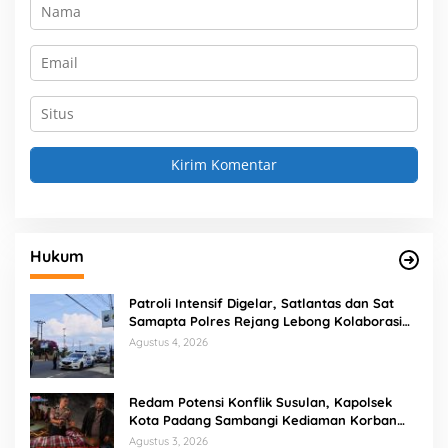
Hukum
Patroli Intensif Digelar, Satlantas dan Sat
Samapta Polres Rejang Lebong Kolaborasi
Berantas Balap Liar
Agustus 4, 2026
Redam Potensi Konflik Susulan, Kapolsek
Kota Padang Sambangi Kediaman Korban
Penganiayaan di Lubuk Mumpo
Agustus 3, 2026