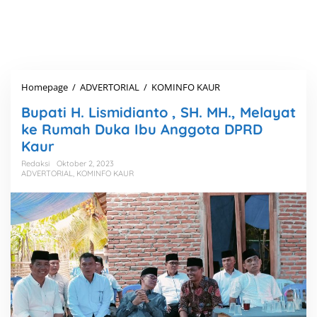
Homepage
/
ADVERTORIAL
/
KOMINFO KAUR
B
u
Bupati H. Lismidianto , SH. MH., Melayat
p
a
ke Rumah Duka Ibu Anggota DPRD
t
Kaur
i
H
Redaksi
Oktober 2, 2023
ADVERTORIAL
,
KOMINFO KAUR
.
L
i
s
m
i
d
i
a
n
t
o