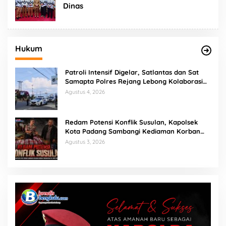
Dinas
Hukum
Patroli Intensif Digelar, Satlantas dan Sat
Samapta Polres Rejang Lebong Kolaborasi
Berantas Balap Liar
Agustus 4, 2026
Redam Potensi Konflik Susulan, Kapolsek
Kota Padang Sambangi Kediaman Korban
Penganiayaan di Lubuk Mumpo
Agustus 3, 2026