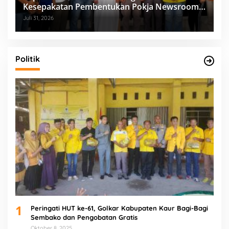
Kesepakatan Pembentukan Pokja Newsroom
Kolaboratif
Juli 31, 2026
Politik
1
Peringati HUT ke-61, Golkar Kabupaten Kaur Bagi-Bagi
Sembako dan Pengobatan Gratis
Oktober 8, 2025