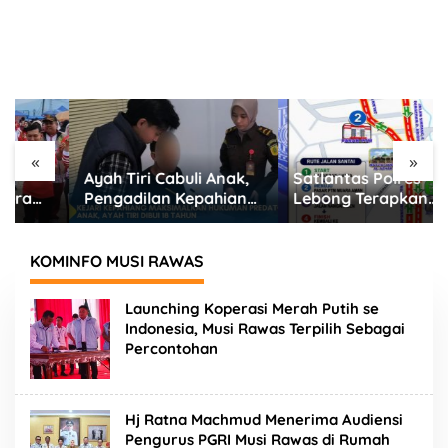
«
»
Ayah Tiri Cabuli Anak,
Satlantas Polres
Pengadilan Kepahiang
Lebong Terapkan
Jatuhkan Vonis 18
Rekayasa Lalu Lintas
Tahun Penjara
Jalan Santai HUT RI
ke-81
KOMINFO MUSI RAWAS
Launching Koperasi Merah Putih se
Indonesia, Musi Rawas Terpilih Sebagai
Percontohan
Hj Ratna Machmud Menerima Audiensi
Pengurus PGRI Musi Rawas di Rumah