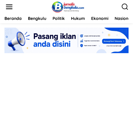
L
e
w
a
Beranda
Bengkulu
Politik
Hukum
Ekonomi
Nasional
t
i
k
e
k
o
n
t
e
n