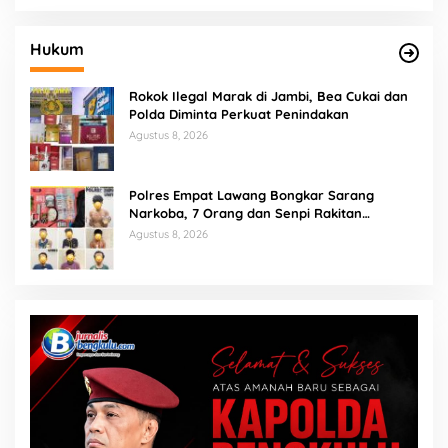
Hukum
Rokok Ilegal Marak di Jambi, Bea Cukai dan
Polda Diminta Perkuat Penindakan
Agustus 8, 2026
Polres Empat Lawang Bongkar Sarang
Narkoba, 7 Orang dan Senpi Rakitan
Diamankan
Agustus 8, 2026