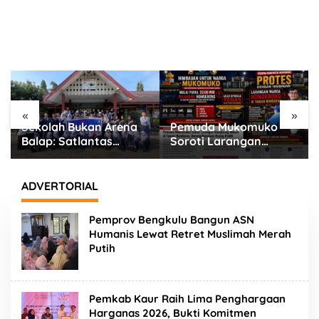
«
»
Pemuda Mukomuko
Aksi Nyata Sat
Soroti Larangan
Samapta Polres
Nongkrong Malam di
Rejang Lebong Tebar
Taman Bundaran,
Rasa Aman di Jalur
Dorong Penataan
Rawan
ADVERTORIAL
Ruang Publik
Pemprov Bengkulu Bangun ASN
Humanis Lewat Retret Muslimah Merah
Putih
Pemkab Kaur Raih Lima Penghargaan
Harganas 2026, Bukti Komitmen