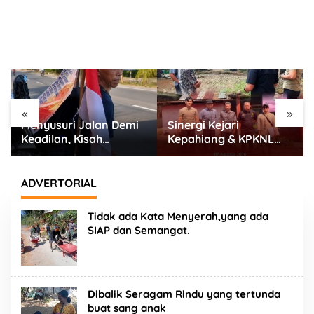
«
»
Menyusuri Jalan Demi
Sinergi Kejari
Keadilan, Kisah
Kepahiang & KPKNL
Syamsul Bahrun
Bengkulu Lakukan
Memperjuangkan
Penilaian Barang
Warisan Orang Tuanya
Rampasan Korupsi
ADVERTORIAL
Tidak ada Kata Menyerah,yang ada
SIAP dan Semangat.
Dibalik Seragam Rindu yang tertunda
buat sang anak