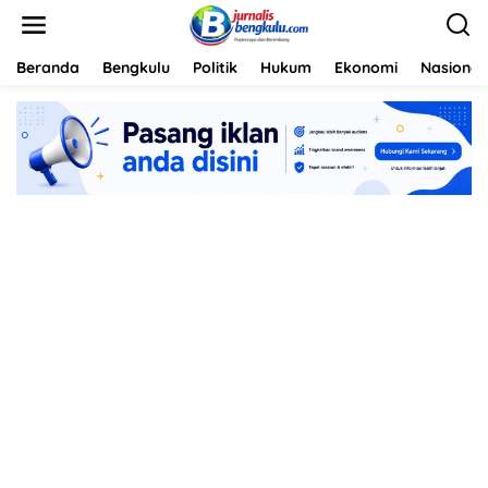
L
e
w
a
Beranda
Bengkulu
Politik
Hukum
Ekonomi
Nasional
t
i
k
e
k
o
n
t
e
n