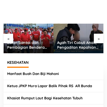
«
»
Ayah Tiri Cabuli Anak,
Satlantas Polres
Pengadilan Kepahiang
Lebong Terapkan
Jatuhkan Vonis 18
Rekayasa Lalu Lintas
Tahun Penjara
Jalan Santai HUT RI
ke-81
KESEHATAN
Manfaat Buah Dan Biji Mahoni
Ketua JPKP Mura Lapor Balik Pihak RS AR Bunda
Khasiat Rumput Laut Bagi Kesehatan Tubuh