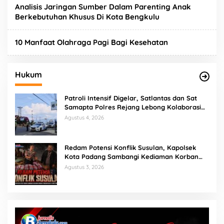
Analisis Jaringan Sumber Dalam Parenting Anak
Berkebutuhan Khusus Di Kota Bengkulu
10 Manfaat Olahraga Pagi Bagi Kesehatan
Hukum
Patroli Intensif Digelar, Satlantas dan Sat
Samapta Polres Rejang Lebong Kolaborasi
Berantas Balap Liar
Agustus 4, 2026
Redam Potensi Konflik Susulan, Kapolsek
Kota Padang Sambangi Kediaman Korban
Penganiayaan di Lubuk Mumpo
Agustus 3, 2026