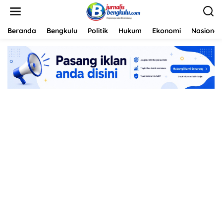
L
e
w
a
Beranda
Bengkulu
Politik
Hukum
Ekonomi
Nasional
t
i
k
e
k
o
n
t
e
n