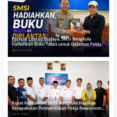
Perkuat Literasi Budaya, SMSI Bengkulu
Hadiahkan Buku Tabot untuk Dirlantas Polda
Agustus 4, 2026
Rapat Konsolidasi SMSI Bengkulu Hasilkan
Kesepakatan Pembentukan Pokja Newsroom
Kolaboratif
Juli 31, 2026