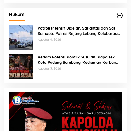
Hukum
Patroli Intensif Digelar, Satlantas dan Sat
Samapta Polres Rejang Lebong Kolaborasi
Berantas Balap Liar
Agustus 4, 2026
Redam Potensi Konflik Susulan, Kapolsek
Kota Padang Sambangi Kediaman Korban
Penganiayaan di Lubuk Mumpo
Agustus 3, 2026