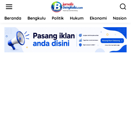
L
e
w
a
Beranda
Bengkulu
Politik
Hukum
Ekonomi
Nasional
t
i
k
e
k
o
n
t
e
n