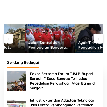
«
»
Jalan Santai dan
Ayah Tiri Cabuli Anak,
Pembagian Bendera
Pengadilan Kepahiang
Merah Putih
Jatuhkan Vonis 18
Semarakkan Bulan
Tahun Penjara
Kemerdekaan di
Serdang Bedagai
Kabupaten Lebong
Rakor Bersama Forum TJSLP, Bupati
Sergai : “ Saya Bangga Terhadap
Kepedulian Perusahaan Atasi Banjir di
Sergai”
Infrastruktur dan Adaptasi Teknologi
Jadi Faktor Pembangunan Pertanian