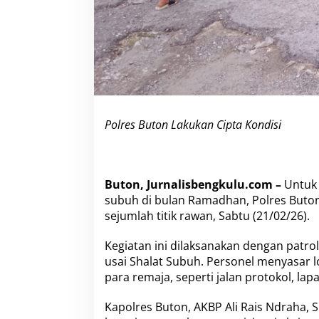
b
u
h
,
P
o
l
r
e
s
Polres Buton Lakukan Cipta Kondisi
B
u
t
o
Buton, Jurnalisbengkulu.com –
Untuk 
n
subuh di bulan Ramadhan, Polres Buton 
L
a
sejumlah titik rawan, Sabtu (21/02/26).
k
u
Kegiatan ini dilaksanakan dengan patro
k
usai Shalat Subuh. Personel menyasar 
a
para remaja, seperti jalan protokol, l
n
C
i
Kapolres Buton, AKBP Ali Rais Ndraha, S
p