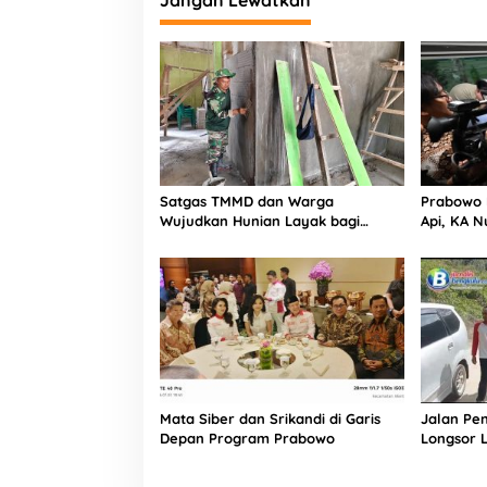
Satgas TMMD dan Warga
Prabowo 
Wujudkan Hunian Layak bagi
Api, KA N
Bapak Fajar
Disiapkan
Mata Siber dan Srikandi di Garis
Jalan Pe
Depan Program Prabowo
Longsor 
Penanga