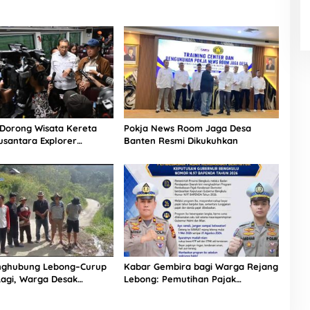
Dorong Wisata Kereta
Pokja News Room Jaga Desa
usantara Explorer
Banten Resmi Dikukuhkan
 Jadi Daya Tarik Baru
nghubung Lebong–Curup
Kabar Gembira bagi Warga Rejang
Lagi, Warga Desak
Lebong: Pemutihan Pajak
nan Permanen
Kendaraan Resmi Dibuka Mulai Mei
2026