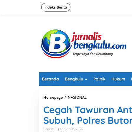
L
e
Indeks Berita
w
a
t
i
k
e
k
o
n
t
e
n
Beranda
Bengkulu
Politik
Hukum
Homepage
/
NASIONAL
C
e
Cegah Tawuran Ant
g
a
Subuh, Polres Buto
h
T
a
Redaksi
Februari 21, 2026