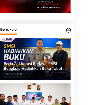
Bengkulu
Perkuat Literasi Budaya, SMSI
Bengkulu Hadiahkan Buku Tabot
untuk Dirlantas Polda
Agustus 4, 2026