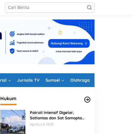
rial
Jurnalis TV
Sumsel
Olahraga
Hukum
Patroli Intensif Digelar,
Satlantas dan Sat Samapta
Polres Rejang Lebong
Agustus 4, 2026
Kolaborasi Berantas Balap Liar