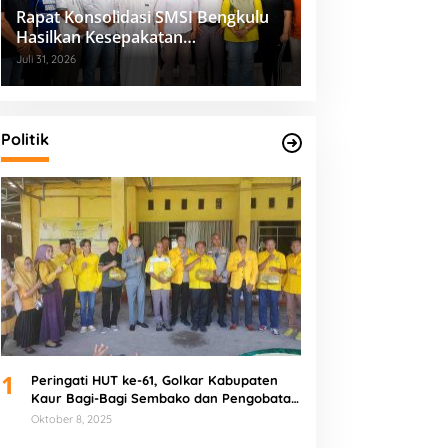
Rapat Konsolidasi SMSI Bengkulu
Hasilkan Kesepakatan
Pembentukan Pokja Newsroom
Juli 31, 2026
Kolaboratif
Politik
1
Peringati HUT ke-61, Golkar Kabupaten
Kaur Bagi-Bagi Sembako dan Pengobatan
Gratis
Oktober 8, 2025