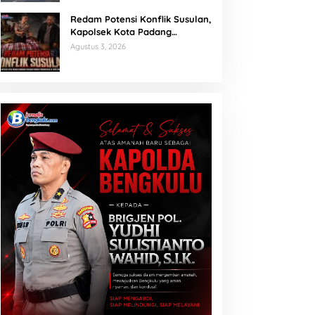
Redam Potensi Konflik Susulan,
Kapolsek Kota Padang
Sambangi Kediaman Korban
Agustus 3, 2026
Penganiayaan di Lubuk Mumpo