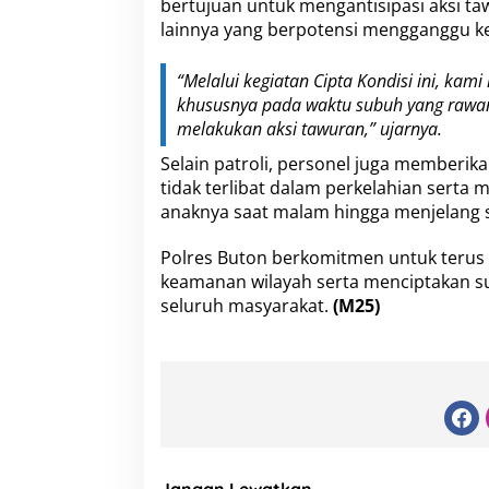
bertujuan untuk mengantisipasi aksi 
t
lainnya yang berpotensi mengganggu k
a
K
o
“Melalui kegiatan Cipta Kondisi ini, kam
n
khususnya pada waktu subuh yang rawa
d
melakukan aksi tawuran,” ujarnya.
i
s
Selain patroli, personel juga memberi
i
tidak terlibat dalam perkelahian serta
anaknya saat malam hingga menjelang 
Polres Buton berkomitmen untuk terus
keamanan wilayah serta menciptakan s
seluruh masyarakat.
(M25)
Jangan Lewatkan