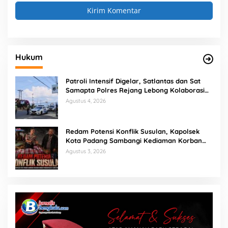
Hukum
Patroli Intensif Digelar, Satlantas dan Sat
Samapta Polres Rejang Lebong Kolaborasi
Berantas Balap Liar
Agustus 4, 2026
Redam Potensi Konflik Susulan, Kapolsek
Kota Padang Sambangi Kediaman Korban
Penganiayaan di Lubuk Mumpo
Agustus 3, 2026