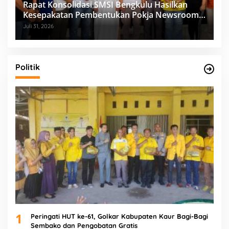
Rapat Konsolidasi SMSI Bengkulu Hasilkan
Kesepakatan Pembentukan Pokja Newsroom
Kolaboratif
Juli 31, 2026
Politik
1
Peringati HUT ke-61, Golkar Kabupaten Kaur Bagi-Bagi
Sembako dan Pengobatan Gratis