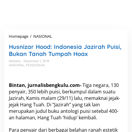
Homepage
/
NASIONAL
H
u
Husnizar Hood: Indonesia Jazirah Puisi,
s
n
Bukan Tanah Tumpah Hoax
i
Redaksi
Desember 1, 2018
z
NASIONAL
,
PENDIDIKAN
a
r
H
o
Bintan, jurnalisbengkulu.com-
Tiga negara, 130
o
penyair, 350 lebih puisi, berkumpul dalam suatu
d
Jazirah, Kamis malam (29/11) lalu, memaknai jejak-
:
jejak Hang Tuah. Di “Jazirah” yang tak lain
I
merupakan judul buku antologi puisi setebal 400-
n
d
an halaman, Hang Tuah ‘hidup’ kembali.
o
n
Para penyair dari berbagai belahan ranah estetik
e