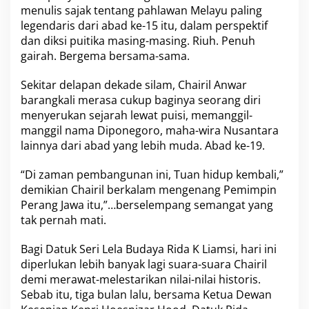
menulis sajak tentang pahlawan Melayu paling
s
legendaris dari abad ke-15 itu, dalam perspektif
i
a
dan diksi puitika masing-masing. Riuh. Penuh
J
gairah. Bergema bersama-sama.
a
z
Sekitar delapan dekade silam, Chairil Anwar
i
barangkali merasa cukup baginya seorang diri
r
a
menyerukan sejarah lewat puisi, memanggil-
h
manggil nama Diponegoro, maha-wira Nusantara
P
lainnya dari abad yang lebih muda. Abad ke-19.
u
i
“Di zaman pembangunan ini, Tuan hidup kembali,”
s
i
demikian Chairil berkalam mengenang Pemimpin
,
Perang Jawa itu,”…berselempang semangat yang
B
tak pernah mati.
u
k
Bagi Datuk Seri Lela Budaya Rida K Liamsi, hari ini
a
n
diperlukan lebih banyak lagi suara-suara Chairil
T
demi merawat-melestarikan nilai-nilai historis.
a
Sebab itu, tiga bulan lalu, bersama Ketua Dewan
n