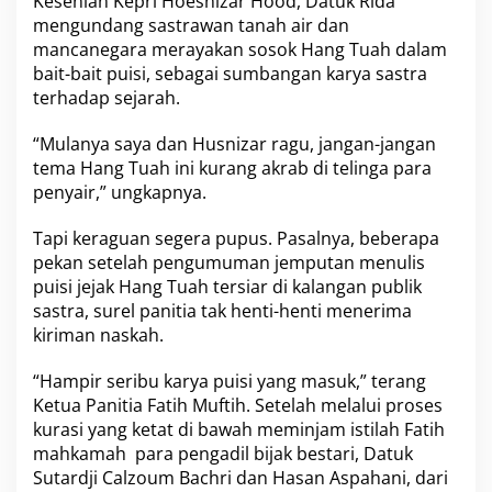
Kesenian Kepri Hoesnizar Hood, Datuk Rida
a
h
mengundang sastrawan tanah air dan
T
mancanegara merayakan sosok Hang Tuah dalam
u
bait-bait puisi, sebagai sumbangan karya sastra
m
terhadap sejarah.
p
a
h
“Mulanya saya dan Husnizar ragu, jangan-jangan
H
tema Hang Tuah ini kurang akrab di telinga para
o
penyair,” ungkapnya.
a
x
Tapi keraguan segera pupus. Pasalnya, beberapa
pekan setelah pengumuman jemputan menulis
puisi jejak Hang Tuah tersiar di kalangan publik
sastra, surel panitia tak henti-henti menerima
kiriman naskah.
“Hampir seribu karya puisi yang masuk,” terang
Ketua Panitia Fatih Muftih. Setelah melalui proses
kurasi yang ketat di bawah meminjam istilah Fatih
mahkamah para pengadil bijak bestari, Datuk
Sutardji Calzoum Bachri dan Hasan Aspahani, dari