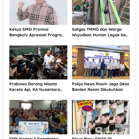
Ketua SMSI Provinsi
Satgas TMMD dan Warga
Bengkulu Apresiasi Program
Wujudkan Hunian Layak bagi
“Sapa Sekolah” SMSI
Bapak Fajar
Bengkulu Tengah
Prabowo Dorong Wisata
Pokja News Room Jaga Desa
Kereta Api, KA Nusantara
Banten Resmi Dikukuhkan
Explorer Disiapkan Jadi Daya
Tarik Baru
SMK Negeri 5 Kepahiang
Siswa Baru SMAN 01