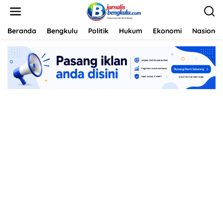
L
e
w
a
Beranda
Bengkulu
Politik
Hukum
Ekonomi
Nasional
t
i
k
e
k
o
n
t
e
n