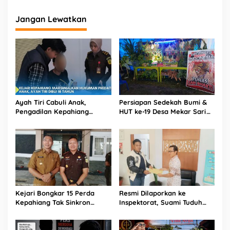
Jangan Lewatkan
Ayah Tiri Cabuli Anak,
Persiapan Sedekah Bumi &
Pengadilan Kepahiang
HUT ke-19 Desa Mekar Sari
Jatuhkan Vonis 18 Tahun
Kabawetan Berjalan Meriah,
Penjara
Ada Wayang Kulit Besok
Kejari Bongkar 15 Perda
Resmi Dilaporkan ke
Kepahiang Tak Sinkron
Inspektorat, Suami Tuduh
Aturan Nasional, Bupati
Oknum Kades HS Selingkuh
Zurdi Nata: Siap Revisi
dengan Istrinya
Hingga Cabut!