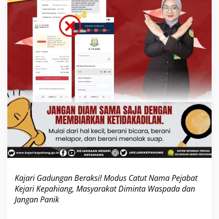
N
a
m
a
K
e
j
a
r
i
K
e
p
a
h
i
a
n
g
,
Kajari Gadungan Beraksi! Modus Catut Nama Pejabat
W
Kejari Kepahiang, Masyarakat Diminta Waspada dan
a
Jangan Panik
r
g