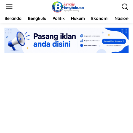
L
e
w
a
Beranda
Bengkulu
Politik
Hukum
Ekonomi
Nasional
t
i
k
e
k
o
n
t
e
n