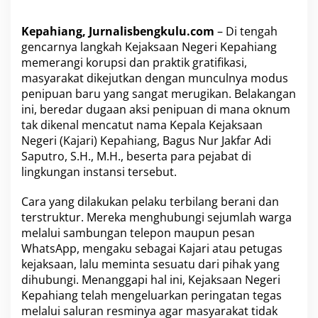
a
D
i
Kepahiang, Jurnalisbengkulu.com
– Di tengah
m
gencarnya langkah Kejaksaan Negeri Kepahiang
i
memerangi korupsi dan praktik gratifikasi,
n
masyarakat dikejutkan dengan munculnya modus
t
a
penipuan baru yang sangat merugikan. Belakangan
W
ini, beredar dugaan aksi penipuan di mana oknum
a
tak dikenal mencatut nama Kepala Kejaksaan
s
Negeri (Kajari) Kepahiang, Bagus Nur Jakfar Adi
p
a
Saputro, S.H., M.H., beserta para pejabat di
d
lingkungan instansi tersebut.
a
Cara yang dilakukan pelaku terbilang berani dan
terstruktur. Mereka menghubungi sejumlah warga
melalui sambungan telepon maupun pesan
WhatsApp, mengaku sebagai Kajari atau petugas
kejaksaan, lalu meminta sesuatu dari pihak yang
dihubungi. Menanggapi hal ini, Kejaksaan Negeri
Kepahiang telah mengeluarkan peringatan tegas
melalui saluran resminya agar masyarakat tidak