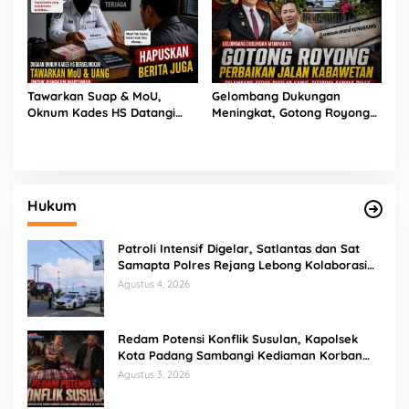
Tawarkan Suap & MoU,
Gelombang Dukungan
Oknum Kades HS Datangi
Meningkat, Gotong Royong
Rumah Wartawan Demi
Perbaikan Jalan Kabawetan
Hapus Berita
Gelombang Kedua Digelar
Kamis
Hukum
Patroli Intensif Digelar, Satlantas dan Sat
Samapta Polres Rejang Lebong Kolaborasi
Berantas Balap Liar
Agustus 4, 2026
Redam Potensi Konflik Susulan, Kapolsek
Kota Padang Sambangi Kediaman Korban
Penganiayaan di Lubuk Mumpo
Agustus 3, 2026