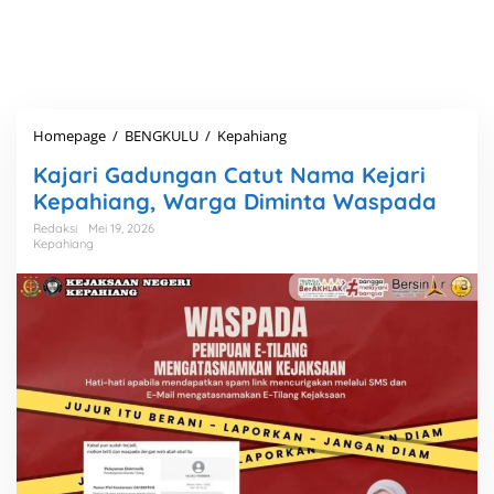
Homepage
/
BENGKULU
/
Kepahiang
K
a
Kajari Gadungan Catut Nama Kejari
j
a
Kepahiang, Warga Diminta Waspada
r
Redaksi
Mei 19, 2026
i
Kepahiang
G
a
d
u
n
g
a
n
C
a
t
u
t