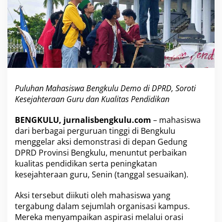
g
k
u
l
u
D
e
m
o
Puluhan Mahasiswa Bengkulu Demo di DPRD, Soroti
d
i
Kesejahteraan Guru dan Kualitas Pendidikan
D
P
BENGKULU, jurnalisbengkulu.com
– mahasiswa
R
dari berbagai perguruan tinggi di Bengkulu
D
menggelar aksi demonstrasi di depan Gedung
,
S
DPRD Provinsi Bengkulu, menuntut perbaikan
o
kualitas pendidikan serta peningkatan
r
kesejahteraan guru, Senin (tanggal sesuaikan).
o
t
Aksi tersebut diikuti oleh mahasiswa yang
i
K
tergabung dalam sejumlah organisasi kampus.
e
Mereka menyampaikan aspirasi melalui orasi