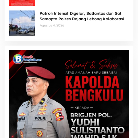
Patroli Intensif Digelar, Satlantas dan Sat
Samapta Polres Rejang Lebong Kolaborasi
Berantas Balap Liar
Agustus 4, 2026