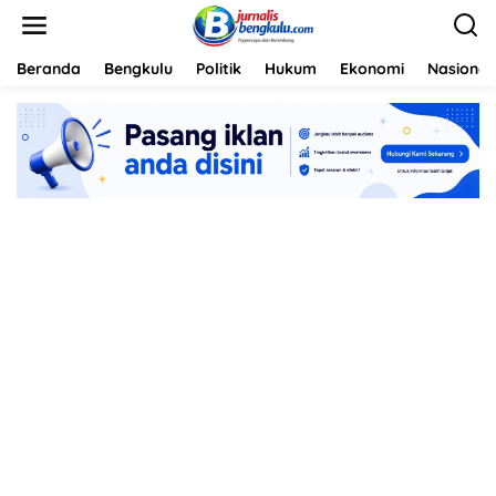
L
e
w
a
Beranda
Bengkulu
Politik
Hukum
Ekonomi
Nasional
t
i
k
e
k
o
n
t
e
n