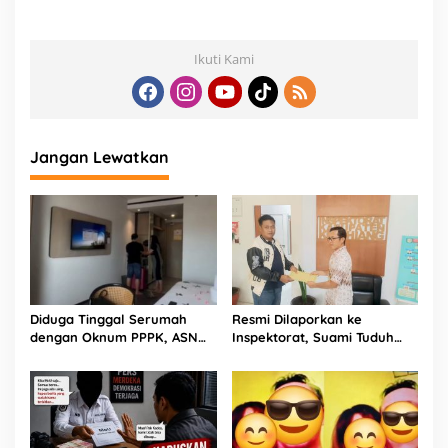
Ikuti Kami
Jangan Lewatkan
Diduga Tinggal Serumah
Resmi Dilaporkan ke
dengan Oknum PPPK, ASN
Inspektorat, Suami Tuduh
Berinisial D Dilaporkan ke
Oknum Kades HS Selingkuh
BKPSDM dan Polisi
dengan Istrinya