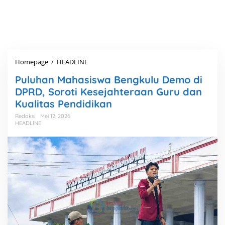
Homepage
/
HEADLINE
P
u
Puluhan Mahasiswa Bengkulu Demo di
l
u
DPRD, Soroti Kesejahteraan Guru dan
h
Kualitas Pendidikan
a
n
Redaksi
Mei 12, 2026
HEADLINE
M
a
h
a
s
i
s
w
a
B
e
n