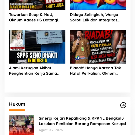
Tawarkan Suap & MoU,
Diduga Selingkuh, Warga
Oknum Kades HS Datangi
Soroti Etik dan Integritas
Rumah Wartawan Demi
Kepala Desa HS di
Hapus Berita
Kepahiang
Alami Kerugian Akibat
Biadab! Hanya Karena Tak
Penghentian Kerja Sama
Hafal Perkalian, Oknum
Sewa Randis MBG, Warga
Guru PPPK SDN 8
Kerinci Mengadu ke LSM
Lubuklinggau Tega Siksa
GERAM-GP2AM
Murid hingga Babak Belur!
Hukum
Sinergi Kejari Kepahiang & KPKNL Bengkulu
Lakukan Penilaian Barang Rampasan Korupsi
Agustus 7, 2026