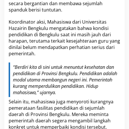
s
secara bergantian dan membawa sejumlah
e
spanduk berisi tuntutan.
j
a
h
Koordinator aksi, Mahasiswa dari Universitas
t
Hazairin Bengkulu mengatakan bahwa kondisi
e
pendidikan di Bengkulu saat ini masih jauh dari
r
harapan, terutama terkait kesejahteraan guru yang
a
dinilai belum mendapatkan perhatian serius dari
a
n
pemerintah.
G
u
“Berdiri kita di sini untuk menuntut kesehatan dan
r
pendidikan di Provinsi Bengkulu. Pendidikan adalah
u
d
modal utama membangun negeri ini. Pemerintah
a
kurang memperdulikan pendidikan. Hidup
n
mahasiswa,” ujarnya.
K
u
Selain itu, mahasiswa juga menyoroti kurangnya
a
pemerataan fasilitas pendidikan di sejumlah
l
daerah di Provinsi Bengkulu. Mereka meminta
i
t
pemerintah daerah segera mengambil langkah
a
konkret untuk memperbaiki kondisi tersebut.