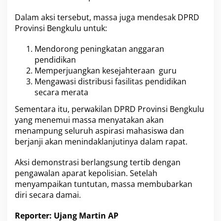
s
P
Dalam aksi tersebut, massa juga mendesak DPRD
e
Provinsi Bengkulu untuk:
n
d
i
Mendorong peningkatan anggaran
d
pendidikan
i
Memperjuangkan kesejahteraan guru
k
Mengawasi distribusi fasilitas pendidikan
a
n
secara merata
Sementara itu, perwakilan DPRD Provinsi Bengkulu
yang menemui massa menyatakan akan
menampung seluruh aspirasi mahasiswa dan
berjanji akan menindaklanjutinya dalam rapat.
Aksi demonstrasi berlangsung tertib dengan
pengawalan aparat kepolisian. Setelah
menyampaikan tuntutan, massa membubarkan
diri secara damai.
Reporter: Ujang Martin AP