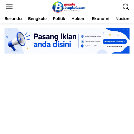
L
e
w
a
Beranda
Bengkulu
Politik
Hukum
Ekonomi
Nasional
t
i
k
e
k
o
n
t
e
n