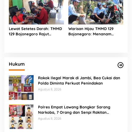
Tanggul Sungai
Lewat Setetes Darah: TMMD
Warisan Hijau TMMD 129
129 Bojonegoro Rajut
Bojonegoro: Menanam
Kepedulian Kemanusiaan di
Pohon, Merawat Masa Depan
Desa Kesongo
Desa Kesongo
Hukum
Rokok Ilegal Marak di Jambi, Bea Cukai dan
Polda Diminta Perkuat Penindakan
Agustus 8, 2026
Polres Empat Lawang Bongkar Sarang
Narkoba, 7 Orang dan Senpi Rakitan
Diamankan
Agustus 8, 2026