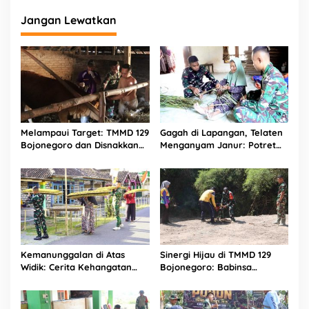
Jangan Lewatkan
Melampaui Target: TMMD 129
Gagah di Lapangan, Telaten
Bojonegoro dan Disnakkan
Menganyam Janur: Potret
Sentuh Nadi Ekonomi Warga
Kemanunggalan Satgas
Lewat Layanan Kesehatan
TMMD 129 Bojonegoro di
Hewan
Kesongo
Kemanunggalan di Atas
Sinergi Hijau di TMMD 129
Widik: Cerita Kehangatan
Bojonegoro: Babinsa
Satgas TMMD 129
Kesongo dan DLH
Bojonegoro Bantu Olah
‘Keroyokan’ Buat Lubang
Tembakau Petani Kesongo
Tanam Pohon untuk Jaga