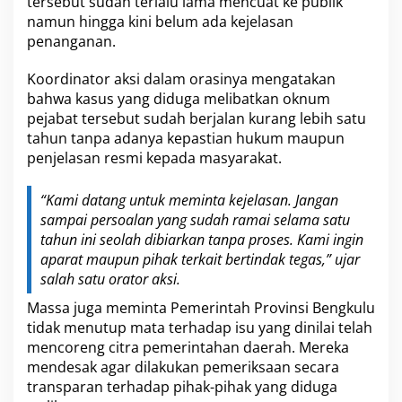
tersebut sudah terlalu lama mencuat ke publik
u
t
namun hingga kini belum ada kejelasan
T
penanganan.
u
n
Koordinator aksi dalam orasinya mengatakan
t
bahwa kasus yang diduga melibatkan oknum
a
s
pejabat tersebut sudah berjalan kurang lebih satu
tahun tanpa adanya kepastian hukum maupun
penjelasan resmi kepada masyarakat.
“Kami datang untuk meminta kejelasan. Jangan
sampai persoalan yang sudah ramai selama satu
tahun ini seolah dibiarkan tanpa proses. Kami ingin
aparat maupun pihak terkait bertindak tegas,” ujar
salah satu orator aksi.
Massa juga meminta Pemerintah Provinsi Bengkulu
tidak menutup mata terhadap isu yang dinilai telah
mencoreng citra pemerintahan daerah. Mereka
mendesak agar dilakukan pemeriksaan secara
transparan terhadap pihak-pihak yang diduga