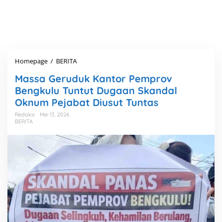
Homepage
/
BERITA
M
a
Massa Geruduk Kantor Pemprov
s
s
Bengkulu Tuntut Dugaan Skandal
a
Oknum Pejabat Diusut Tuntas
G
e
Redaksi
Mei 13, 2026
BERITA
r
u
d
u
k
K
a
n
t
o
r
P