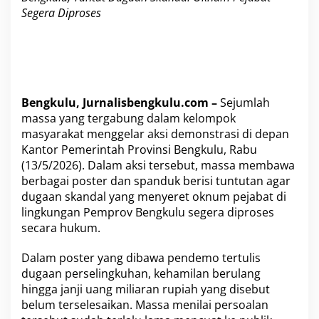
a
Segera Diproses
n
S
k
a
n
d
a
Bengkulu, Jurnalisbengkulu.com –
Sejumlah
l
O
massa yang tergabung dalam kelompok
k
masyarakat menggelar aksi demonstrasi di depan
n
Kantor Pemerintah Provinsi Bengkulu, Rabu
u
(13/5/2026). Dalam aksi tersebut, massa membawa
m
berbagai poster dan spanduk berisi tuntutan agar
P
e
dugaan skandal yang menyeret oknum pejabat di
j
lingkungan Pemprov Bengkulu segera diproses
a
secara hukum.
b
a
Dalam poster yang dibawa pendemo tertulis
t
D
dugaan perselingkuhan, kehamilan berulang
i
hingga janji uang miliaran rupiah yang disebut
u
belum terselesaikan. Massa menilai persoalan
s