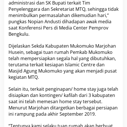
1
administrasi dan SK Bupati terkait Tim
9
Penyelenggara dan Sekretariat MTQ, sehingga tidak
menimbulkan permasalahan dikemudian hari,”
pungkas Nopian Andusti dihadapan awak media
saat Konferensi Pers di Media Center Pemprov
Bengkulu.
Dijelaskan Sekda Kabupaten Mukomuko Marjohan
Husein, sebagai tuan rumah Pemkab Mukomuko
telah mempersiapkan segala hal yang dibutuhkan,
terutama terkait kesiapan Islamic Centre dan
Masjid Agung Mukomuko yang akan menjadi pusat
kegiatan MTQ.
Selain itu, terkait penginapan/ home stay juga telah
disiapkan dan kontingen/ kafilah dari 3 kabupaten
saat ini telah memesan home stay tersebut.
Menurut Marjohan ditargetkan berbagai persiapan
ini rampung pada akhir September 2019.
“Tentunya kami selaku tuan rumah akan berbuat