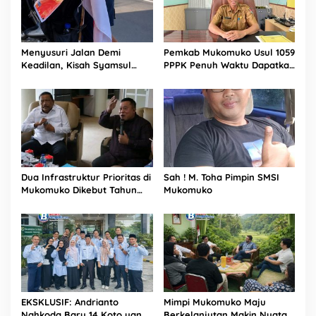
Menyusuri Jalan Demi
Pemkab Mukomuko Usul 1059
Keadilan, Kisah Syamsul
PPPK Penuh Waktu Dapatkan
Bahrun Memperjuangkan
TPP Tahun 2027
Warisan Orang Tuanya
Dua Infrastruktur Prioritas di
Sah ! M. Toha Pimpin SMSI
Mukomuko Dikebut Tahun
Mukomuko
2026
EKSKLUSIF: Andrianto
Mimpi Mukomuko Maju
Nahkoda Baru 14 Koto yang
Berkelanjutan Makin Nyata,