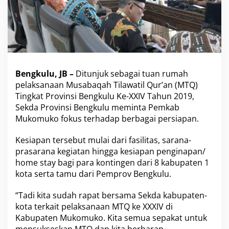
n
R
u
m
a
h
M
Bengkulu, JB –
Ditunjuk sebagai tuan rumah
u
s
pelaksanaan Musabaqah Tilawatil Qur’an (MTQ)
a
Tingkat Provinsi Bengkulu Ke-XXIV Tahun 2019,
b
Sekda Provinsi Bengkulu meminta Pemkab
a
Mukomuko fokus terhadap berbagai persiapan.
q
a
h
Kesiapan tersebut mulai dari fasilitas, sarana-
T
prasarana kegiatan hingga kesiapan penginapan/
i
home stay bagi para kontingen dari 8 kabupaten 1
l
kota serta tamu dari Pemprov Bengkulu.
a
w
a
“Tadi kita sudah rapat bersama Sekda kabupaten-
t
kota terkait pelaksanaan MTQ ke XXXIV di
i
Kabupaten Mukomuko. Kita semua sepakat untuk
l
mensukseskan MTQ dan kita berharap