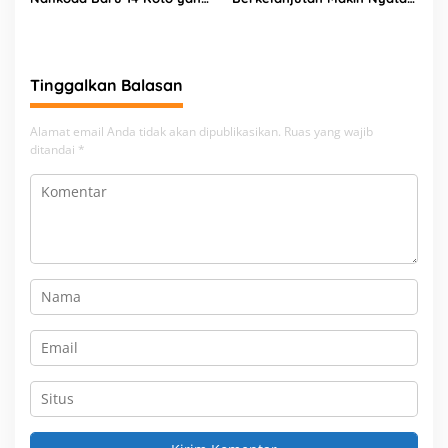
Bawa Gaya Kepemimpinan
Riset 10 Tahun dari SIPEF dan
“Anti-Menara Gading” –
Arcrenosia Siap Digarap
Ramah, Humoris, dan Siap
Gebrak Birokrasi
Tinggalkan Balasan
Alamat email Anda tidak akan dipublikasikan.
Ruas yang wajib
ditandai
*