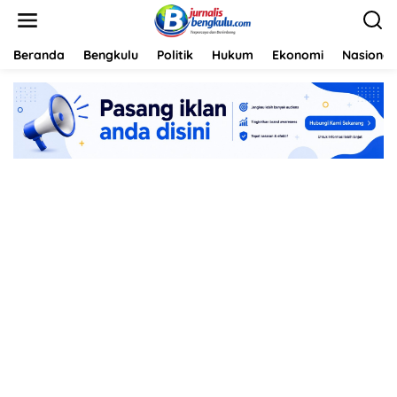
L
e
w
a
Beranda
Bengkulu
Politik
Hukum
Ekonomi
Nasional
t
i
k
e
k
o
n
t
e
n