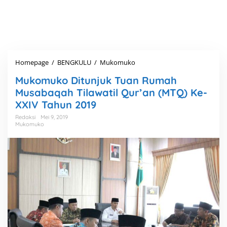
Homepage
/
BENGKULU
/
Mukomuko
M
u
Mukomuko Ditunjuk Tuan Rumah
k
o
Musabaqah Tilawatil Qur’an (MTQ) Ke-
m
XXIV Tahun 2019
u
k
Redaksi
Mei 9, 2019
Mukomuko
o
D
i
t
u
n
j
u
k
T
u
a