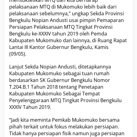
Q
u
pelaksanaan MTQ di Mukomuko lebih baik dari
r
pelaksanaan sebelumnya,” ungkap Sekda Provinsi
’
Bengkulu Nopian Andusti usai pimpin Pemaparan
a
Persiapan Pelaksanaan MTQ Tingkat Provinsi
n
Bengkulu ke-XXXIV tahun 2019 oleh Pemda
(
M
Kabupaten Mukomuko dan lainnya, di Ruang Rapat
T
Lantai III Kantor Gubernur Bengkulu, Kamis
Q
(09/05).
)
K
Lanjut Sekda Nopian Andusti, ditetapkannya
e
-
Kabupaten Mukomuko sebagai tuan rumah
X
berdasarkan SK Gubernur Bengkulu Nomor
X
T.204.B.1 Tahun 2018 tentang Penetapan
I
Kabupaten Mukomuko Sebagai Tempat
V
T
Penyelenggaraan MTQ Tingkat Provinsi Bengkulu
a
XXXIV Tahun 2019.
h
u
“Jadi kita meminta Pemkab Mukomuko bersama
n
pihah terkait untuk fokus melakukan persiapan.
2
0
Tidak hanya persiapan fisik namun juga persiapan