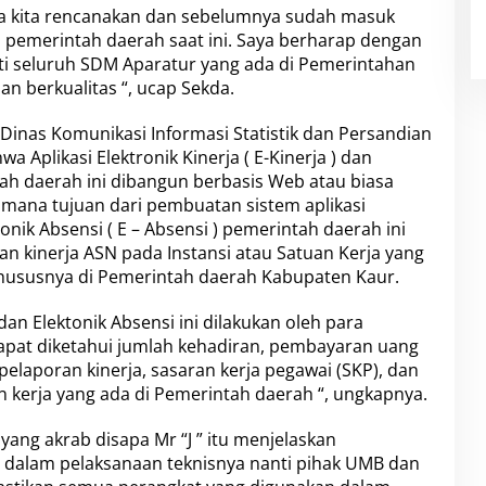
ma kita rencanakan dan sebelumnya sudah masuk
 pemerintah daerah saat ini. Saya berharap dengan
anti seluruh SDM Aparatur yang ada di Pemerintahan
dan berkualitas “, ucap Sekda.
Dinas Komunikasi Informasi Statistik dan Persandian
a Aplikasi Elektronik Kinerja ( E-Kinerja ) dan
ntah daerah ini dibangun berbasis Web atau biasa
mana tujuan dari pembuatan sistem aplikasi
tronik Absensi ( E – Absensi ) pemerintah daerah ini
 kinerja ASN pada Instansi atau Satuan Kerja yang
khususnya di Pemerintah daerah Kabupaten Kaur.
a dan Elektonik Absensi ini dilakukan oleh para
dapat diketahui jumlah kehadiran, pembayaran uang
elaporan kinerja, sasaran kerja pegawai (SKP), dan
an kerja yang ada di Pemerintah daerah “, ungkapnya.
yang akrab disapa Mr “J ” itu menjelaskan
p dalam pelaksanaan teknisnya nanti pihak UMB dan