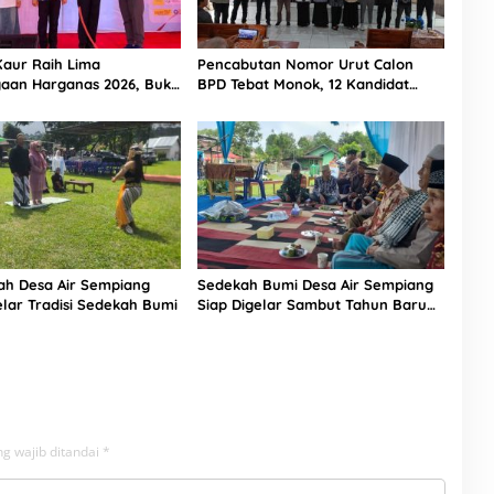
aur Raih Lima
Pencabutan Nomor Urut Calon
aan Harganas 2026, Bukti
BPD Tebat Monok, 12 Kandidat
 Bangun Keluarga
Perebutkan 9 Kursi
as
ah Desa Air Sempiang
Sedekah Bumi Desa Air Sempiang
lar Tradisi Sedekah Bumi
Siap Digelar Sambut Tahun Baru
Islam
g wajib ditandai
*