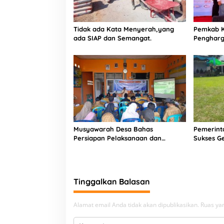
Tidak ada Kata Menyerah,yang
Pemkab K
ada SIAP dan Semangat.
Pengharg
Komitmen
Berkualit
Musyawarah Desa Bahas
Pemerint
Persiapan Pelaksanaan dan
Sukses Ge
Belanja APBDes 2026, Bukit Sari
Dorong Pembangunan Partisipatif
Tinggalkan Balasan
Alamat email Anda tidak akan dipublikasikan.
Ruas yan