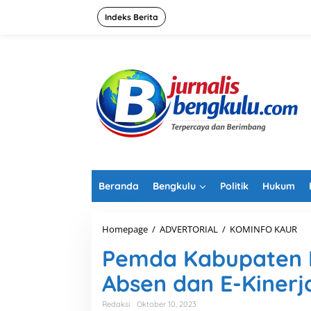
L
e
Indeks Berita
w
a
t
i
k
e
k
o
n
t
e
n
Beranda
Bengkulu
Politik
Hukum
Homepage
/
ADVERTORIAL
/
KOMINFO KAUR
P
e
Pemda Kabupaten K
m
d
Absen dan E-Kinerj
a
K
a
Redaksi
Oktober 10, 2023