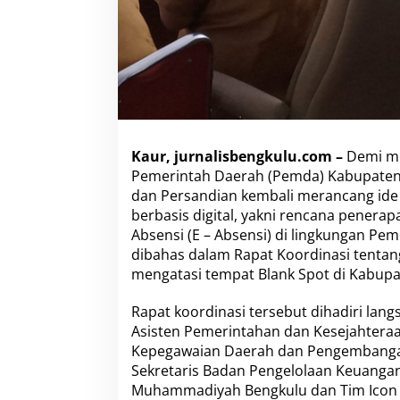
E
-
A
b
s
e
n
d
a
n
Kaur, jurnalisbengkulu.com –
Demi me
E
Pemerintah Daerah (Pemda) Kabupaten K
-
dan Persandian kembali merancang ide
K
berbasis digital, yakni rencana penerapa
i
Absensi (E – Absensi) di lingkungan P
n
e
dibahas dalam Rapat Koordinasi tentang
r
mengatasi tempat Blank Spot di Kabupa
j
a
Rapat koordinasi tersebut dihadiri lang
Asisten Pemerintahan dan Kesejahteraa
Kepegawaian Daerah dan Pengembangan
Sekretaris Badan Pengelolaan Keuangan 
Muhammadiyah Bengkulu dan Tim Icon Pl