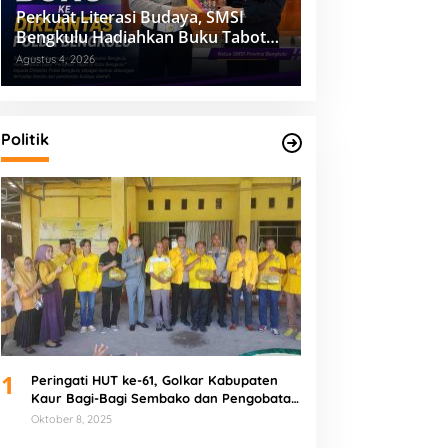
Perkuat Literasi Budaya, SMSI
Bengkulu Hadiahkan Buku Tabot
untuk Dirlantas Polda
Agustus 4, 2026
Politik
1
Peringati HUT ke-61, Golkar Kabupaten
Kaur Bagi-Bagi Sembako dan Pengobatan
Gratis
Oktober 8, 2025