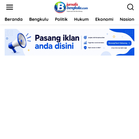
L
e
w
a
Beranda
Bengkulu
Politik
Hukum
Ekonomi
Nasional
t
i
k
e
k
o
n
t
e
n