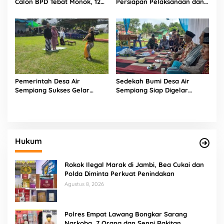
Calon BPD Tebat Monok, 12
Persiapan Pelaksanaan dan
Kandidat Perebutkan 9 Kursi
Belanja APBDes 2026, Bukit
Sari Dorong Pembangunan
Partisipatif
Pemerintah Desa Air
Sedekah Bumi Desa Air
Sempiang Sukses Gelar
Sempiang Siap Digelar
Tradisi Sedekah Bumi
Sambut Tahun Baru Islam
Hukum
Rokok Ilegal Marak di Jambi, Bea Cukai dan
Polda Diminta Perkuat Penindakan
Agustus 8, 2026
Polres Empat Lawang Bongkar Sarang
Narkoba, 7 Orang dan Senpi Rakitan