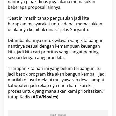
K
nantinya pihak dinas juga akana memasukan
e
beberapa proposal lainnya.
T
P
”Saat ini masih tahap pengusulan jadi kita
A
harapkan masyarakat untuk dapat memasukkan
D
usulannya ke pihak dinas,” jelas Suryanto.
Ditambahkannya untuk wilayah yang kita bangun
nantinya sesuai dengan kemampuan keuangan
kita, jadi kita cari prioritas yang sangat penting
sesuai dengan anggaran kita.
”Harapan kita hari ini yang belum terbangun itu
jadi besok program kita akan bangun kembali, jadi
marilah di usul melalui musyawarah desa sampai
kabupaten jadi rekap nya nanti kami koreksi,
proses untuk yang mana akan kami prioritaskan,”
tutup Kadis (
ADV/Novles
)
Ikuti Kami