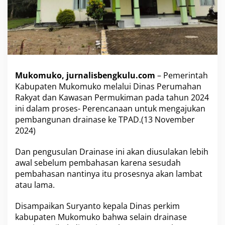
j
u
k
a
n
P
e
m
Mukomuko, jurnalisbengkulu.com
– Pemerintah
b
Kabupaten Mukomuko melalui Dinas Perumahan
a
Rakyat dan Kawasan Permukiman pada tahun 2024
n
ini dalam proses- Perencanaan untuk mengajukan
g
u
pembangunan drainase ke TPAD.(13 November
n
2024)
a
n
Dan pengusulan Drainase ini akan diusulakan lebih
D
awal sebelum pembahasan karena sesudah
r
a
pembahasan nantinya itu prosesnya akan lambat
i
atau lama.
n
a
Disampaikan Suryanto kepala Dinas perkim
s
kabupaten Mukomuko bahwa selain drainase
e