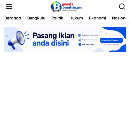
L
e
w
a
Beranda
Bengkulu
Politik
Hukum
Ekonomi
Nasional
t
i
k
e
k
o
n
t
e
n