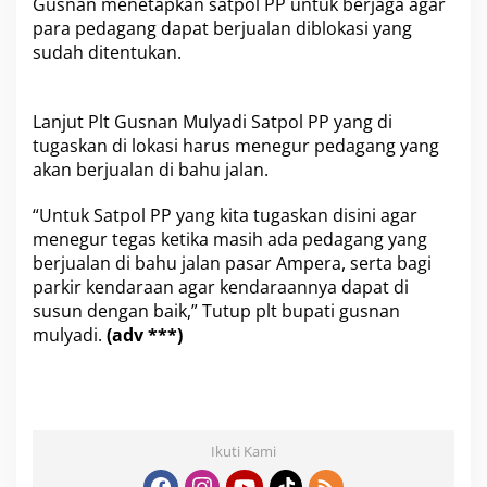
Gusnan menetapkan satpol PP untuk berjaga agar
n
para pedagang dapat berjualan diblokasi yang
a
sudah ditentukan.
n
P
e
d
Lanjut Plt Gusnan Mulyadi Satpol PP yang di
a
tugaskan di lokasi harus menegur pedagang yang
g
akan berjualan di bahu jalan.
a
n
g
“Untuk Satpol PP yang kita tugaskan disini agar
A
menegur tegas ketika masih ada pedagang yang
m
berjualan di bahu jalan pasar Ampera, serta bagi
p
parkir kendaraan agar kendaraannya dapat di
e
r
susun dengan baik,” Tutup plt bupati gusnan
a
mulyadi.
(adv ***)
Ikuti Kami