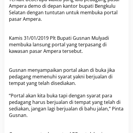
n
Ampera demo di depan kantor bupati Bengkulu
g
Selatan dengan tuntutan untuk membuka portal
k
pasar Ampera.
u
l
u
S
Kamis 31/01/2019 Plt Bupati Gusnan Mulyadi
e
membuka lansung portal yang terpasang di
l
kawasan pasar Ampera tersebut.
a
t
a
n
Gusnan menyampaikan portal akan di buka jika
P
pedagang memenuhi syarat yakni berjualan di
e
tempat yang telah disediakan.
n
u
h
“Portal akan kita buka tapi dengan syarat para
i
pedagang harus berjualan di tempat yang telah di
K
sediakan, jangan lagi berjualan di bahu jalan,” Pinta
e
Gusnan.
i
n
g
i