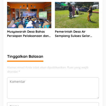
Musyawarah Desa Bahas
Pemerintah Desa Air
Persiapan Pelaksanaan dan
Sempiang Sukses Gelar
Belanja APBDes 2026, Bukit
Tradisi Sedekah Bumi
Sari Dorong Pembangunan
Partisipatif
Tinggalkan Balasan
Alamat email Anda tidak akan dipublikasikan.
Ruas yang wajib
ditandai
*