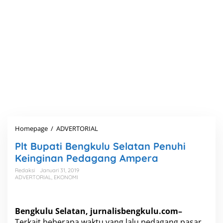
Homepage
/
ADVERTORIAL
P
l
Plt Bupati Bengkulu Selatan Penuhi
t
B
Keinginan Pedagang Ampera
u
Redaksi
Januari 31, 2019
p
ADVERTORIAL
,
EKONOMI
a
t
i
B
Bengkulu Selatan,
jurnalisbengkulu.com
–
e
Terkait beberapa waktu yang lalu pedagang pasar