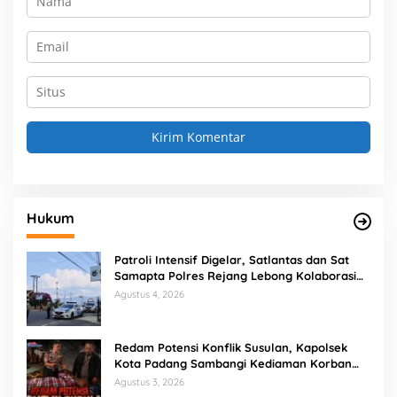
Hukum
Patroli Intensif Digelar, Satlantas dan Sat
Samapta Polres Rejang Lebong Kolaborasi
Berantas Balap Liar
Agustus 4, 2026
Redam Potensi Konflik Susulan, Kapolsek
Kota Padang Sambangi Kediaman Korban
Penganiayaan di Lubuk Mumpo
Agustus 3, 2026