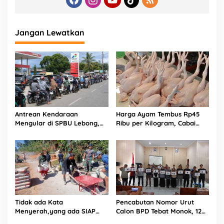
Jangan Lewatkan
Antrean Kendaraan
Harga Ayam Tembus Rp45
Mengular di SPBU Lebong,
Ribu per Kilogram, Cabai
Pasokan Hari Sebelumnya
Rawit Masih Tertinggi di
Hanya 16 Ton
Pasar Kota Bengkulu
Tidak ada Kata
Pencabutan Nomor Urut
Menyerah,yang ada SIAP
Calon BPD Tebat Monok, 12
dan Semangat.
Kandidat Perebutkan 9 Kursi