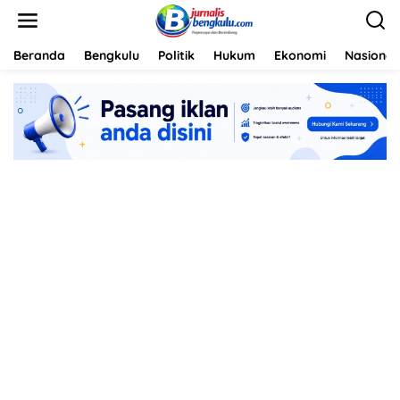
L
e
w
a
Beranda
Bengkulu
Politik
Hukum
Ekonomi
Nasional
t
i
k
e
k
o
n
t
e
n