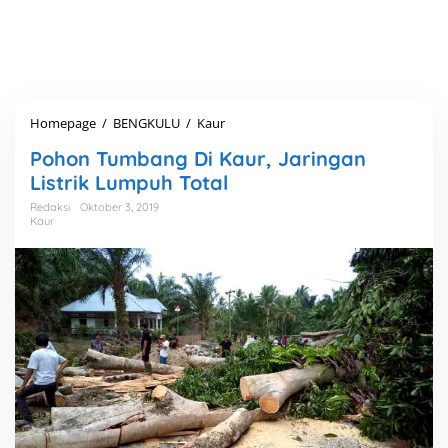
Homepage
/
BENGKULU
/
Kaur
P
o
Pohon Tumbang Di Kaur, Jaringan
h
o
Listrik Lumpuh Total
n
Redaksi
Oktober 3, 2019
T
Kaur
u
m
b
a
n
g
D
i
K
a
u
r
,