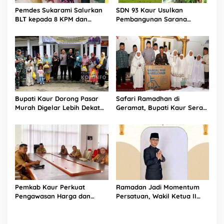
Pemdes Sukarami Salurkan
SDN 93 Kaur Usulkan
BLT kepada 8 KPM dan
Pembangunan Sarana
Honor Kader Melalui
Pendidikan Demi
Rekening Bank
Kenyamanan Belajar
Bupati Kaur Dorong Pasar
Safari Ramadhan di
Murah Digelar Lebih Dekat
Geramat, Bupati Kaur Serap
ke Warga
Aspirasi dan Tegaskan
Komitmen Pelayanan Nyata
Pemkab Kaur Perkuat
Ramadan Jadi Momentum
Pengawasan Harga dan
Persatuan, Wakil Ketua II
Dukung Percepatan Program
DPRD Kaur Ajak Masyarakat
3 Juta Rumah
Perkuat Kebersamaan dan
Pembangunan