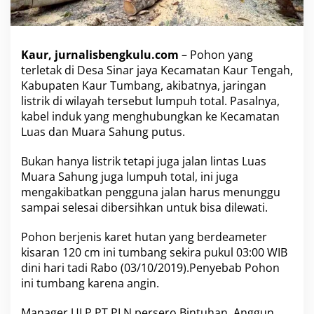
J
a
r
i
Kaur, jurnalisbengkulu.com
– Pohon yang
n
terletak di Desa Sinar jaya Kecamatan Kaur Tengah,
g
Kabupaten Kaur Tumbang, akibatnya, jaringan
a
listrik di wilayah tersebut lumpuh total. Pasalnya,
n
L
kabel induk yang menghubungkan ke Kecamatan
i
Luas dan Muara Sahung putus.
s
t
Bukan hanya listrik tetapi juga jalan lintas Luas
r
Muara Sahung juga lumpuh total, ini juga
i
k
mengakibatkan pengguna jalan harus menunggu
L
sampai selesai dibersihkan untuk bisa dilewati.
u
m
Pohon berjenis karet hutan yang berdeameter
p
kisaran 120 cm ini tumbang sekira pukul 03:00 WIB
u
h
dini hari tadi Rabo (03/10/2019).Penyebab Pohon
T
ini tumbang karena angin.
o
t
Manager ULP PT PLN persero Bintuhan, Anggun