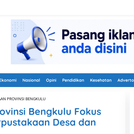
Ekonomi
Nasional
Opini
Pendidikan
Kesehatan
Adverto
AAN PROVINSI BENGKULU
T
a
ovinsi Bengkulu Fokus
h
u
pustakaan Desa dan
n
2
0