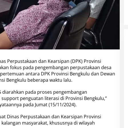
u
s
P
e
n
g
e
m
b
a
n
g
nas Perpustakaan dan Kearsipan (DPK) Provinsi
a
akan fokus pada pengembangan perpustakaan desa
n
ai pertemuan antara DPK Provinsi Bengkulu dan Dewan
P
si Bengkulu beberapa waktu lalu.
e
r
p
25 diarahkan pada proses pengembangan
u
support penguatan literasi di Provinsi Bengkulu,”
s
yataannya pada Jumat (15/11/2024).
t
a
at Dinas Perpustakaan dan Kearsipan Provinsi
k
a
i kalangan masyarakat, khususnya di wilayah
a