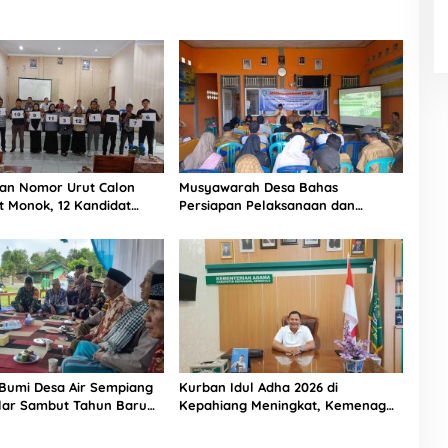
an Nomor Urut Calon
Musyawarah Desa Bahas
t Monok, 12 Kandidat
Persiapan Pelaksanaan dan
n 9 Kursi
Belanja APBDes 2026, Bukit Sari
Dorong Pembangunan Partisipatif
Bumi Desa Air Sempiang
Kurban Idul Adha 2026 di
elar Sambut Tahun Baru
Kepahiang Meningkat, Kemenag
Salurkan 8 Sapi dan 4 Kambing