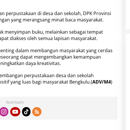
n
D
perpustakaan di desa dan sekolah, DPK Provinsi
e
ngan yang merangsang minat baca masyarakat.
s
a
d
uk menyimpan buku, melainkan sebagai tempat
a
pat diakses oleh semua lapisan masyarakat.
n
S
 penting dalam membangun masyarakat yang cerdas
e
k
a, seseorang dapat mengembangkan kemampuan
o
ningkatkan daya kreativitas.
l
a
gembangan perpustakaan desa dan sekolah
h
tif yang luas bagi masyarakat Bengkulu.(
ADV/M4
)
Ikuti Kami