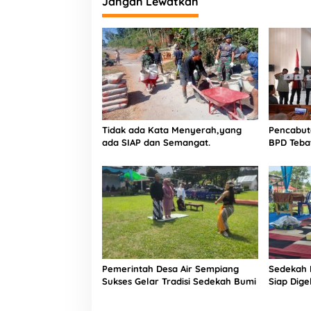
Jangan Lewatkan
Tidak ada Kata Menyerah,yang
Pencabut
ada SIAP dan Semangat.
BPD Teba
Perebutka
Pemerintah Desa Air Sempiang
Sedekah 
Sukses Gelar Tradisi Sedekah Bumi
Siap Dig
Islam