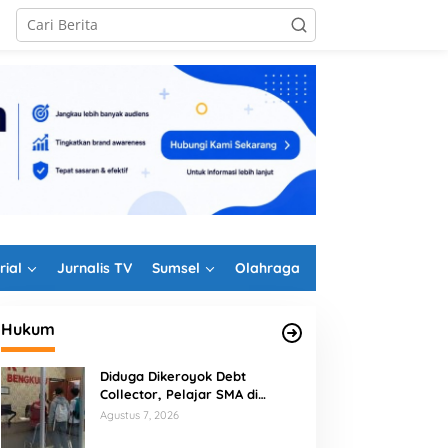
rial
Jurnalis TV
Sumsel
Olahraga
Hukum
Diduga Dikeroyok Debt
Collector, Pelajar SMA di
Bengkulu Tempuh Jalur Hukum
Agustus 7, 2026