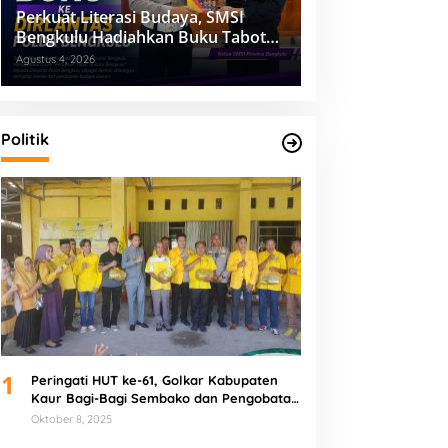
Perkuat Literasi Budaya, SMSI
Bengkulu Hadiahkan Buku Tabot
untuk Dirlantas Polda
Agustus 4, 2026
Politik
1
Peringati HUT ke-61, Golkar Kabupaten
Kaur Bagi-Bagi Sembako dan Pengobatan
Gratis
Oktober 8, 2025