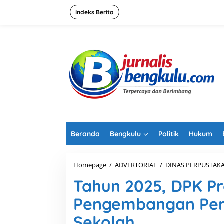
L
e
Indeks Berita
w
a
t
i
k
e
k
o
n
t
e
n
Beranda
Bengkulu
Politik
Hukum
Homepage
/
ADVERTORIAL
/
DINAS PERPUSTAK
Tahun 2025, DPK Pr
Pengembangan Per
Sekolah