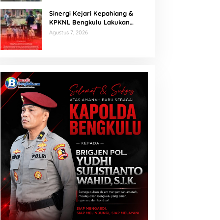
Sinergi Kejari Kepahiang &
KPKNL Bengkulu Lakukan
Penilaian Barang Rampasan
Agustus 7, 2026
Korupsi