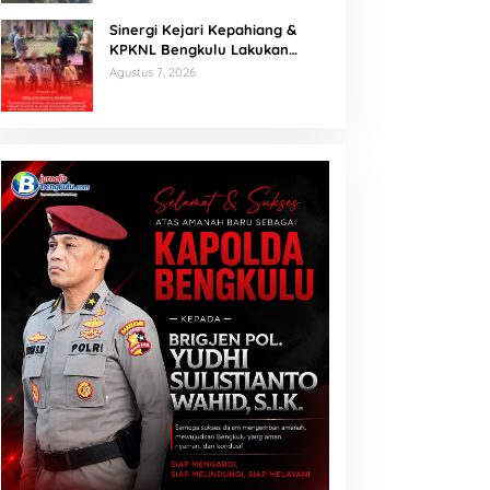
Kantor Pemerintah
Sinergi Kejari Kepahiang &
KPKNL Bengkulu Lakukan
Penilaian Barang Rampasan
Agustus 7, 2026
Korupsi