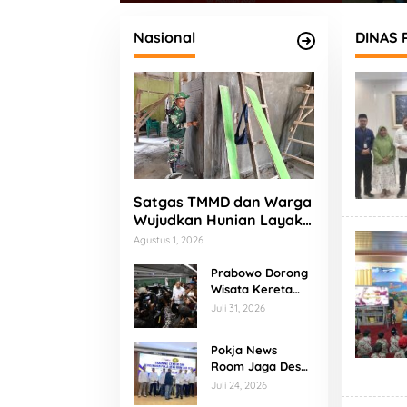
 Korupsi
Panti Asuhan
Buda
Nasional
DINAS 
Satgas TMMD dan Warga
Wujudkan Hunian Layak
bagi Bapak Fajar
Agustus 1, 2026
Prabowo Dorong
Wisata Kereta
Api, KA
Juli 31, 2026
Nusantara
Explorer
Pokja News
Disiapkan Jadi
Room Jaga Desa
Daya Tarik Baru
Banten Resmi
Juli 24, 2026
Dikukuhkan