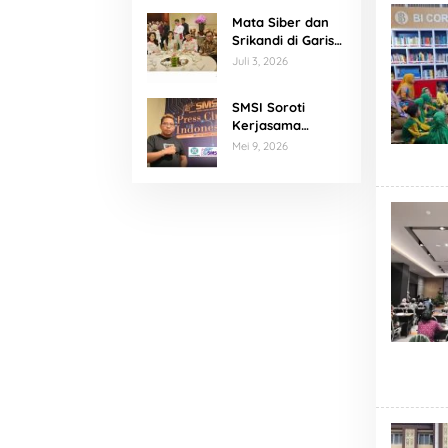
Mata Siber dan
Srikandi di Garis
Depan Program
Juli 3, 2026
Prabowo
SMSI Soroti
Kerjasama
Publikasi, Agus
Mei 9, 2026
Kliwir : Media
Harus
Terverifikasi
Konstituen
Dewan Pers