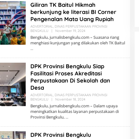
Giliran TK Baitul Hikmah
K
S
berkunjung ke literasi BI Corner
I
Pengenalan Mata Uang Rupiah
ADVERTORIAL
,
DINAS PERPUSTAKAAN PROVINSI
BENGKULU
|
November 19, 2024
O
L
Bengkulu, jurnalisbengkulu.com – Suasana riang
E
menghiasi kunjungan yang dilakukan oleh TK Baitul
H
R
E
D
A
DPK Provinsi Bengkulu Siap
K
S
Fasilitasi Proses Akreditasi
I
Perpustakaan Di Sekolah dan
Desa
ADVERTORIAL
,
DINAS PERPUSTAKAAN PROVINSI
BENGKULU
|
November 18, 2024
O
L
Bengkulu, jurnalisbengkulu.com – Dalam upaya
E
meningkatkan kualitas layanan perpustakaan di
H
Provinsi Bengkulu,
R
E
D
A
DPK Provinsi Bengkulu
K
S