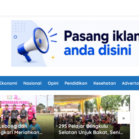
Ekonomi
Nasional
Opini
Pendidikan
Kesehatan
Adverto
»
Pelajar Bengkulu
BPS Bengkulu Tengah Ajak
tan Unjuk Bakat, Seni
Masyarakat Kenal Lebih
isional Jadi Cara Jaga
Dekat Sensus Ekonomi