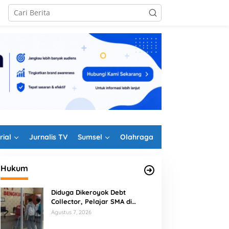
rial
Jurnalis TV
Sumsel
Olahraga
Hukum
Diduga Dikeroyok Debt
Collector, Pelajar SMA di
Jelang HUT RI, Wali Kota
Wajah Baru TK Kemala
Bengkulu Tempuh Jalur Hukum
Agustus 7, 2026
Bengkulu Minta Tak Ada
Bhayangkari 27 Curup
Lagi Bendera Robek di