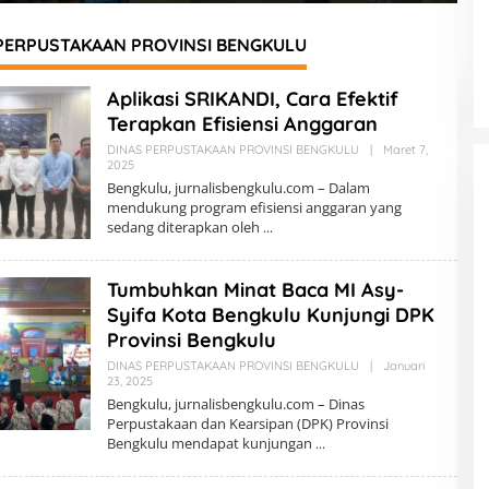
ya Daerah
2026 di Berbinar
PERPUSTAKAAN PROVINSI BENGKULU
Aplikasi SRIKANDI, Cara Efektif
Terapkan Efisiensi Anggaran
DINAS PERPUSTAKAAN PROVINSI BENGKULU
|
Maret 7,
2025
O
L
Bengkulu, jurnalisbengkulu.com – Dalam
E
mendukung program efisiensi anggaran yang
H
sedang diterapkan oleh
R
E
D
A
Tumbuhkan Minat Baca MI Asy-
K
S
Syifa Kota Bengkulu Kunjungi DPK
I
Provinsi Bengkulu
DINAS PERPUSTAKAAN PROVINSI BENGKULU
|
Januari
23, 2025
O
L
Bengkulu, jurnalisbengkulu.com – Dinas
E
Perpustakaan dan Kearsipan (DPK) Provinsi
H
Bengkulu mendapat kunjungan
R
E
D
A