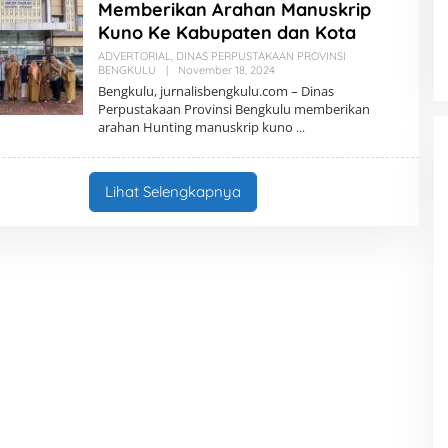
Memberikan Arahan Manuskrip
I
Kuno Ke Kabupaten dan Kota
ADVERTORIAL
,
DINAS PERPUSTAKAAN PROVINSI
BENGKULU
|
November 18, 2024
O
L
Bengkulu, jurnalisbengkulu.com – Dinas
E
Perpustakaan Provinsi Bengkulu memberikan
H
arahan Hunting manuskrip kuno
R
E
D
A
K
Lihat Selengkapnya
S
I