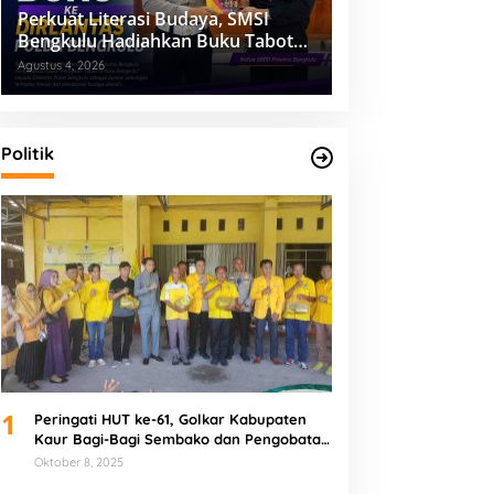
Perkuat Literasi Budaya, SMSI
Bengkulu Hadiahkan Buku Tabot
untuk Dirlantas Polda
Agustus 4, 2026
Politik
1
Peringati HUT ke-61, Golkar Kabupaten
Kaur Bagi-Bagi Sembako dan Pengobatan
Gratis
Oktober 8, 2025