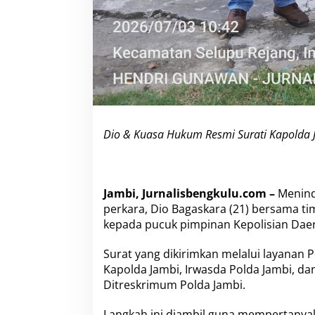
a
n
y
a
k
a
n
L
a
p
Dio & Kuasa Hukum Resmi Surati Kapolda 
o
r
a
n
d
Jambi, Jurnalisbengkulu.com –
Menind
i
perkara, Dio Bagaskara (21) bersama t
W
kepada pucuk pimpinan Kepolisian Daera
a
s
s
Surat yang dikirimkan melalui layanan 
i
Kapolda Jambi, Irwasda Polda Jambi, da
d
Ditreskrimum Polda Jambi.
i
k
Langkah ini diambil guna mempertanyak