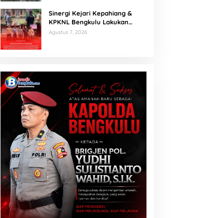
Sinergi Kejari Kepahiang &
KPKNL Bengkulu Lakukan
Penilaian Barang Rampasan
Agustus 7, 2026
Korupsi