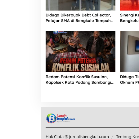
Diduga Dikeroyok Debt Collector,
Sinergi 
Pelajar SMA di Bengkulu Tempuh
Bengkulu
Jalur Hukum
Barang R
Redam Potensi Konflik Susulan,
Diduga T
Kapolsek Kota Padang Sambangi
Oknum PP
Kediaman Korban Penganiayaan
Dilaporka
di Lubuk Mumpo
Hak Cipta @ jurnalisbengkulu.com
Tentang Ka