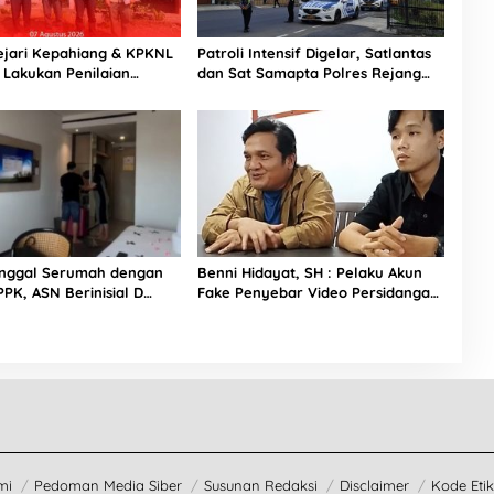
Kejari Kepahiang & KPKNL
Patroli Intensif Digelar, Satlantas
 Lakukan Penilaian
dan Sat Samapta Polres Rejang
ampasan Korupsi
Lebong Kolaborasi Berantas Balap
Liar
inggal Serumah dengan
Benni Hidayat, SH : Pelaku Akun
PK, ASN Berinisial D
Fake Penyebar Video Persidangan
n ke BKPSDM dan Polisi
Teridentifikasi
mi
Pedoman Media Siber
Susunan Redaksi
Disclaimer
Kode Etik