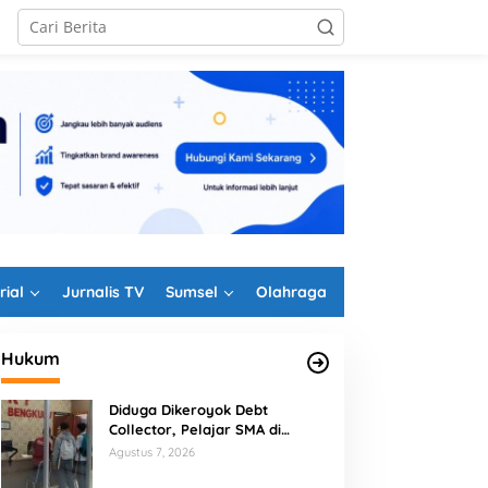
rial
Jurnalis TV
Sumsel
Olahraga
Hukum
Diduga Dikeroyok Debt
Collector, Pelajar SMA di
Bengkulu Tempuh Jalur Hukum
Agustus 7, 2026