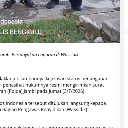
Jambi Pertanyakan Laporan di Wassidik
aklanjuti lambannya kejelasan status penanganan
im penasihat hukumnya resmi mengirimkan surat
h (Polda) Jambi pada Jumat (3/7/2026).
Pos Indonesia tersebut ditujukan langsung kepada
n Bagian Pengawas Penyidikan (Wassidik)
an tindak lanjut atas laporan pengaduan masyarakat