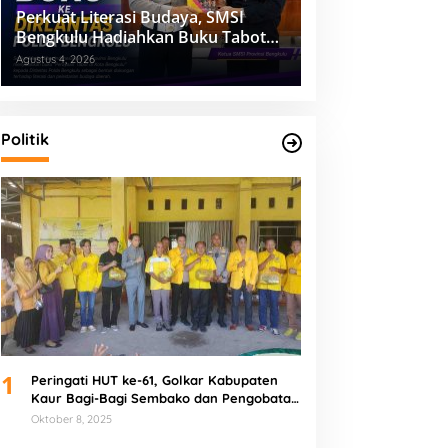
Perkuat Literasi Budaya, SMSI
Bengkulu Hadiahkan Buku Tabot
untuk Dirlantas Polda
Agustus 4, 2026
Politik
1
Peringati HUT ke-61, Golkar Kabupaten
Kaur Bagi-Bagi Sembako dan Pengobatan
Gratis
Oktober 8, 2025