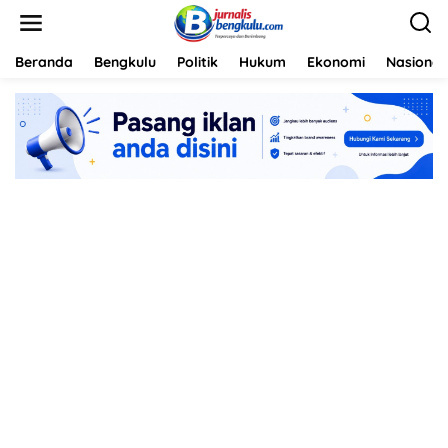
L
e
w
a
Beranda
Bengkulu
Politik
Hukum
Ekonomi
Nasional
t
i
k
e
k
o
n
t
e
n