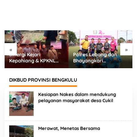
«
»
Polres Lebong dan
295 Pelajar Bengkulu
Bhayangkari
Selatan Unjuk Bakat,
Meriahkan HUT RI ke-
Seni Tradisional Jadi
81 Bersama Anak Panti
Cara Jaga Budaya
Asuhan
Daerah
DIKBUD PROVINSI BENGKULU
Kesiapan Nakes dalam mendukung
pelayanan masyarakat desa Cukil
Merawat, Menetas Bersama