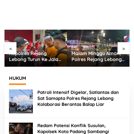
«
»
res Rejang
Malam Minggu Aman,
Jamin K
g Turun Ke Jalan
Polres Rejang Lebong
Warga, P
an Merah Putih di
Terjunkan Personel
Lebong T
a CFD
Gabungan Sisir Titik
UKL Sisir
Rawan
Keramai
HUKUM
Patroli Intensif Digelar, Satlantas dan
Sat Samapta Polres Rejang Lebong
Kolaborasi Berantas Balap Liar
Redam Potensi Konflik Susulan,
Kapolsek Kota Padang Sambangi