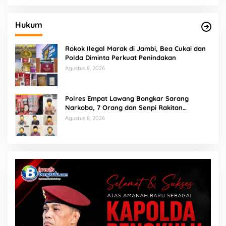
Hukum
Rokok Ilegal Marak di Jambi, Bea Cukai dan
Polda Diminta Perkuat Penindakan
Agustus 8, 2026
Polres Empat Lawang Bongkar Sarang
Narkoba, 7 Orang dan Senpi Rakitan
Diamankan
Agustus 8, 2026