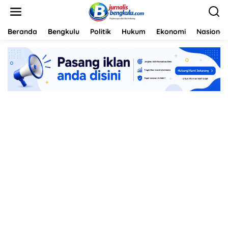
L
e
w
a
Beranda
Bengkulu
Politik
Hukum
Ekonomi
Nasional
t
i
k
e
k
o
n
t
e
n