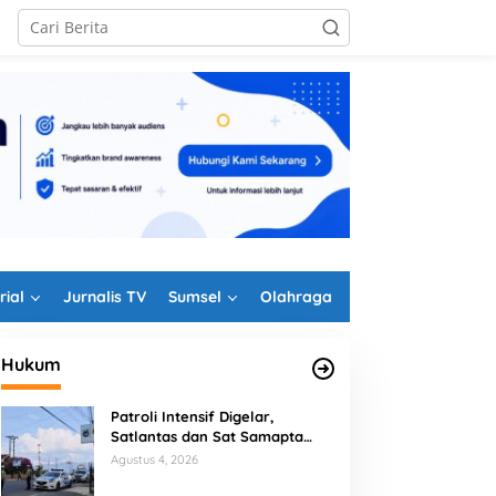
rial
Jurnalis TV
Sumsel
Olahraga
Hukum
Patroli Intensif Digelar,
Satlantas dan Sat Samapta
Polres Rejang Lebong
Agustus 4, 2026
Kolaborasi Berantas Balap Liar