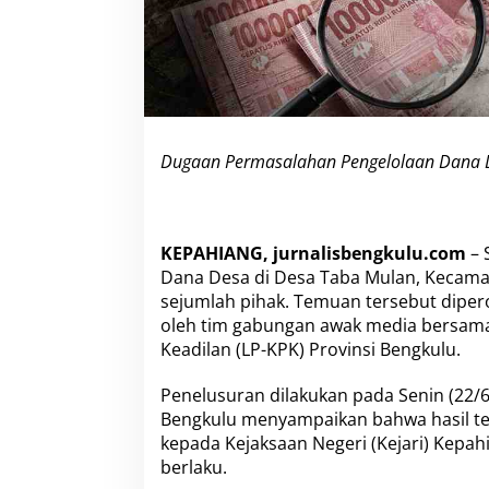
a
D
e
s
a
T
a
b
Dugaan Permasalahan Pengelolaan Dana D
a
M
u
l
a
KEPAHIANG, jurnalisbengkulu.com
– 
n
Dana Desa di Desa Taba Mulan, Kecama
A
sejumlah pihak. Temuan tersebut diper
k
oleh tim gabungan awak media bersam
a
n
Keadilan (LP-KPK) Provinsi Bengkulu.
D
i
Penelusuran dilakukan pada Senin (22/6/
l
Bengkulu menyampaikan bahwa hasil te
a
kepada Kejaksaan Negeri (Kejari) Kepahi
p
o
berlaku.
r