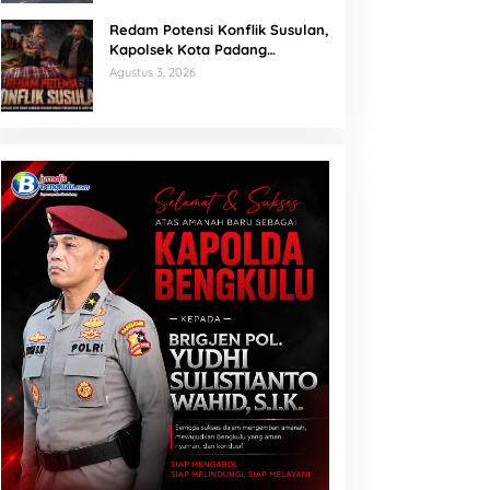
Redam Potensi Konflik Susulan,
Kapolsek Kota Padang
Sambangi Kediaman Korban
Agustus 3, 2026
Penganiayaan di Lubuk Mumpo