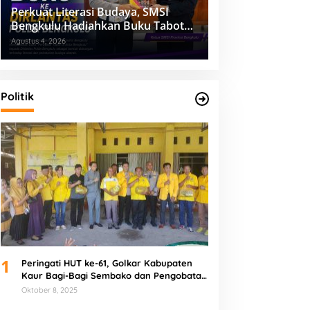
Perkuat Literasi Budaya, SMSI
Bengkulu Hadiahkan Buku Tabot
untuk Dirlantas Polda
Agustus 4, 2026
Politik
1
Peringati HUT ke-61, Golkar Kabupaten
Kaur Bagi-Bagi Sembako dan Pengobatan
Gratis
Oktober 8, 2025