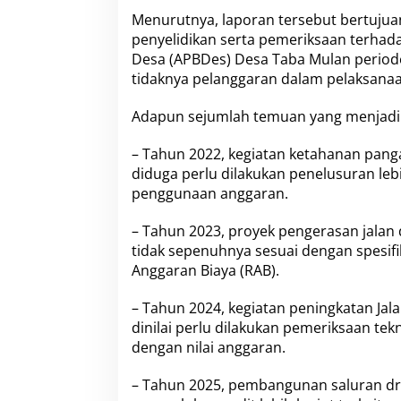
k
Menurutnya, laporan tersebut bertuj
a
penyelidikan serta pemeriksaan terha
n
Desa (APBDes) Desa Taba Mulan period
k
e
tidaknya pelanggaran dalam pelaksanaa
K
e
Adapun sejumlah temuan yang menjadi pe
j
a
– Tahun 2022, kegiatan ketahanan pan
r
diduga perlu dilakukan penelusuran le
i
K
penggunaan anggaran.
e
p
– Tahun 2023, proyek pengerasan jalan
a
tidak sepenuhnya sesuai dengan spesif
h
Anggaran Biaya (RAB).
i
a
n
– Tahun 2024, kegiatan peningkatan Ja
g
dinilai perlu dilakukan pemeriksaan te
dengan nilai anggaran.
– Tahun 2025, pembangunan saluran dra