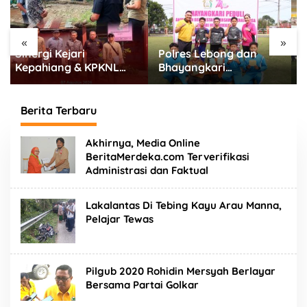
«
»
Polres Lebong dan
295 Pelajar Bengkulu
Bhayangkari
Selatan Unjuk Bakat,
Meriahkan HUT RI ke-
Seni Tradisional Jadi
81 Bersama Anak Panti
Cara Jaga Budaya
Asuhan
Daerah
Berita Terbaru
J
Akhirnya, Media Online
u
BeritaMerdeka.com Terverifikasi
r
Administrasi dan Faktual
n
a
l
Lakalantas Di Tebing Kayu Arau Manna,
i
s
Pelajar Tewas
B
e
n
g
Pilgub 2020 Rohidin Mersyah Berlayar
k
u
Bersama Partai Golkar
l
u