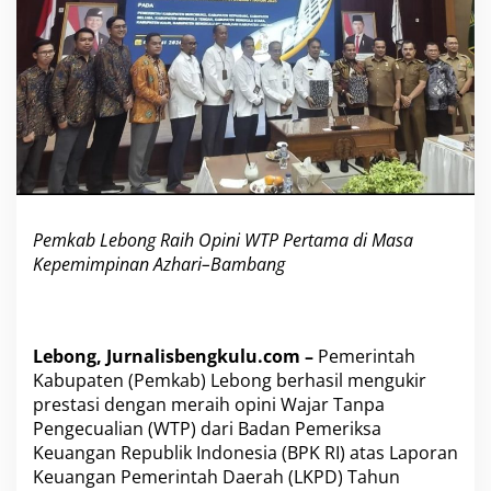
n
i
W
T
P
P
e
r
t
a
m
a
Pemkab Lebong Raih Opini WTP Pertama di Masa
d
Kepemimpinan Azhari–Bambang
i
M
a
s
a
Lebong, Jurnalisbengkulu.com –
Pemerintah
K
Kabupaten (Pemkab) Lebong berhasil mengukir
e
prestasi dengan meraih opini Wajar Tanpa
p
Pengecualian (WTP) dari Badan Pemeriksa
e
Keuangan Republik Indonesia (BPK RI) atas Laporan
m
i
Keuangan Pemerintah Daerah (LKPD) Tahun