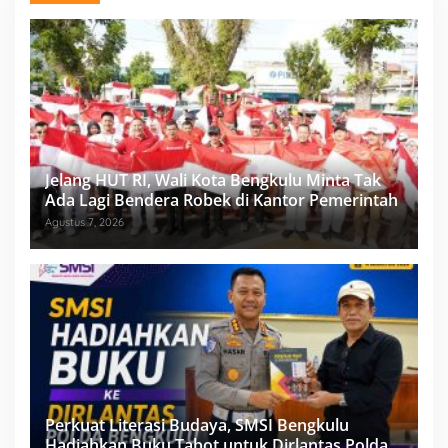
Jelang HUT RI, Wali Kota Bengkulu Minta Tak
Ada Lagi Bendera Robek di Kantor Pemerintah
Agustus 7, 2026
Perkuat Literasi Budaya, SMSI Bengkulu
Hadiahkan Buku Tabot untuk Dirlantas Polda