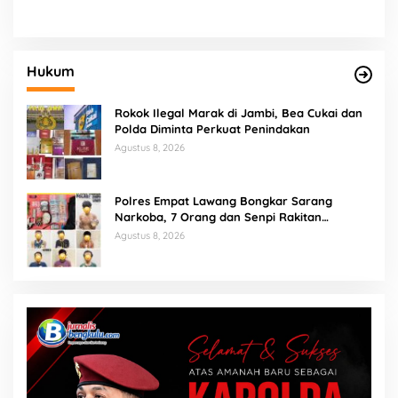
Hanya 16 Ton
BKPSDM dan Polisi
Hukum
Rokok Ilegal Marak di Jambi, Bea Cukai dan
Polda Diminta Perkuat Penindakan
Agustus 8, 2026
Polres Empat Lawang Bongkar Sarang
Narkoba, 7 Orang dan Senpi Rakitan
Diamankan
Agustus 8, 2026