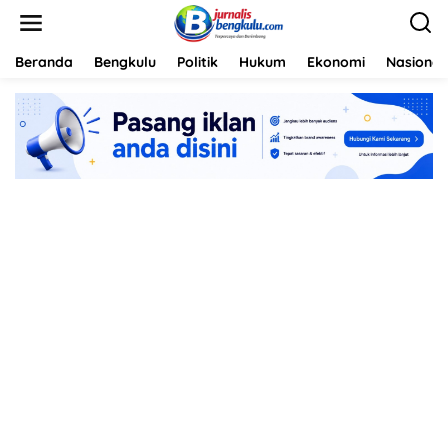
L
e
w
a
Beranda
Bengkulu
Politik
Hukum
Ekonomi
Nasional
t
i
k
e
k
o
n
t
e
n