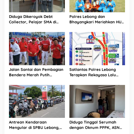
Diduga Dikeroyok Debt
Polres Lebong dan
Collector, Pelajar SMA di
Bhayangkari Meriahkan HUT
Bengkulu Tempuh Jalur
RI ke-81 Bersama Anak Panti
Hukum
Asuhan
Jalan Santai dan Pembagian
Satlantas Polres Lebong
Bendera Merah Putih
Terapkan Rekayasa Lalu
Semarakkan Bulan
Lintas Jalan Santai HUT RI
Kemerdekaan di Kabupaten
ke-81
Lebong
Antrean Kendaraan
Diduga Tinggal Serumah
Mengular di SPBU Lebong,
dengan Oknum PPPK, ASN
Pasokan Hari Sebelumnya
Berinisial D Dilaporkan ke