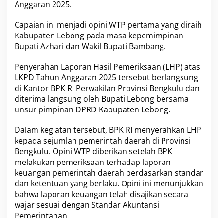
m
Anggaran 2025.
p
i
Capaian ini menjadi opini WTP pertama yang diraih
n
Kabupaten Lebong pada masa kepemimpinan
a
n
Bupati Azhari dan Wakil Bupati Bambang.
A
z
Penyerahan Laporan Hasil Pemeriksaan (LHP) atas
h
LKPD Tahun Anggaran 2025 tersebut berlangsung
a
di Kantor BPK RI Perwakilan Provinsi Bengkulu dan
r
i
diterima langsung oleh Bupati Lebong bersama
–
unsur pimpinan DPRD Kabupaten Lebong.
B
a
Dalam kegiatan tersebut, BPK RI menyerahkan LHP
m
kepada sejumlah pemerintah daerah di Provinsi
b
a
Bengkulu. Opini WTP diberikan setelah BPK
n
melakukan pemeriksaan terhadap laporan
g
keuangan pemerintah daerah berdasarkan standar
dan ketentuan yang berlaku. Opini ini menunjukkan
bahwa laporan keuangan telah disajikan secara
wajar sesuai dengan Standar Akuntansi
Pemerintahan.