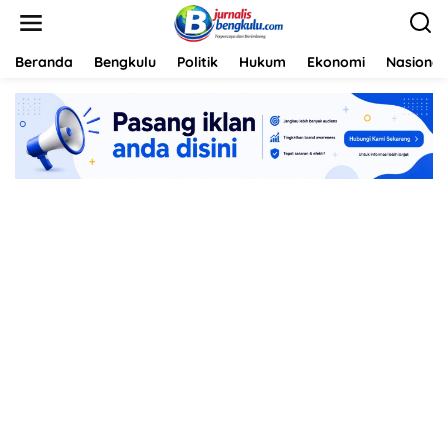
L
e
w
a
Beranda
Bengkulu
Politik
Hukum
Ekonomi
Nasional
t
i
k
e
k
o
n
t
e
n