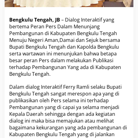
j
a
n
Bengkulu Tengah, JB
– Dialog Interaktif yang
g
bertema Peran Pers Dalam Menunjang
P
Pembangunan di Kabupaten Bengkulu Tengah
e
m
Menuju Negeri Aman,Damai dan Sejuk bersama
b
Bupati Bengkulu Tengah dan Kapolda Bengkulu
a
serta wartawan ini menunjukan bahwa betapa
n
besar peran Pers dalam melakukan Publikasi
g
u
terhadap Pembangunan Yang ada di Kabupaten
n
Bengkulu Tengah.
a
n
Dalam dialog Interaktif Ferry Ramli selaku Bupati
B
Bengkulu Tengah sangat merespon apa yang di
e
n
publikasikan oleh Pers selama ini terhadap
g
Pembangunan yang di capai ya selama menjadi
k
Kepala Daerah sehingga dengan ada kegiatan
u
dialog ini maka bisa memajukan atau melihat
l
bagaimana kekurangan yang ada pembangunan di
u
T
Kabupaten Bengkulu Tengah yang di jalankan