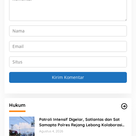
Hukum
Patroli Intensif Digelar, Satlantas dan Sat
Samapta Polres Rejang Lebong Kolaborasi
Berantas Balap Liar
Agustus 4, 2026