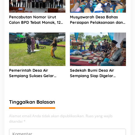
Pencabutan Nomor Urut
Musyawarah Desa Bahas
Calon BPD Tebat Monok, 12
Persiapan Pelaksanaan dan
Kandidat Perebutkan 9 Kursi
Belanja APBDes 2026, Bukit
Sari Dorong Pembangunan
Partisipatif
Pemerintah Desa Air
Sedekah Bumi Desa Air
Sempiang Sukses Gelar
Sempiang Siap Digelar
Tradisi Sedekah Bumi
Sambut Tahun Baru Islam
Tinggalkan Balasan
Alamat email Anda tidak akan dipublikasikan.
Ruas yang wajib
ditandai
*