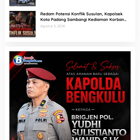
Redam Potensi Konflik Susulan, Kapolsek
Kota Padang Sambangi Kediaman Korban
Penganiayaan di Lubuk Mumpo
Agustus 3, 2026