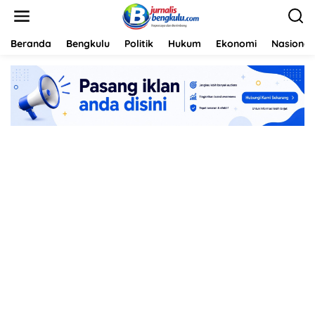
L
e
w
a
Beranda
Bengkulu
Politik
Hukum
Ekonomi
Nasional
t
i
k
e
k
o
n
t
e
n