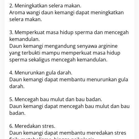
a
2. Meningkatkan selera makan.
t
u
Aroma wangi daun kemangi dapat meningkatkan
n
selera makan.
y
a
3. Memperkuat masa hidup sperma dan mencegah
D
kemandulan.
a
p
Daun kemangi mengandung senyawa arginine
a
yang terbukti mampu memperkuat masa hidup
t
sperma sekaligus mencegah kemandulan.
M
e
4. Menurunkan gula darah.
n
g
Daun kemangi dapat membantu menurunkan gula
u
darah.
r
a
5. Mencegah bau mulut dan bau badan.
n
Daun kemangi dapat mencegah bau mulut dan bau
g
i
badan.
R
i
6. Meredakan stres.
s
Daun kemangi dapat membantu meredakan stres
i