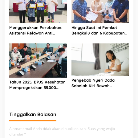
Menggerakkan Perubahan:
Hingga Saat Ini Pemkot
Asistensi Relawan Anti
Bengkulu dan 6 Kabupaten
Narkotika untuk Desa yang
Tidak Menganggarkan BPJS
Lebih Baik
Ketenagakerjaan Bagi
Pekerja Rentan
Penyebab Nyeri Dada
Tahun 2025, BPJS Kesehatan
Sebelah Kiri Bawah
Memproyeksikan 55.000
Payudara Dekat Tulang
peserta Dengan Alokasi
Rusuk
Anggaran 24,9 Miliar
Tinggalkan Balasan
Alamat email Anda tidak akan dipublikasikan.
Ruas yang wajib
ditandai
*