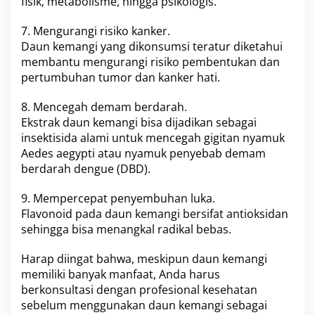
fisik, metabolisme, hingga psikologis.
k
o
P
7. Mengurangi risiko kanker.
e
Daun kemangi yang dikonsumsi teratur diketahui
n
membantu mengurangi risiko pembentukan dan
y
pertumbuhan tumor dan kanker hati.
a
k
i
8. Mencegah demam berdarah.
t
Ekstrak daun kemangi bisa dijadikan sebagai
K
insektisida alami untuk mencegah gigitan nyamuk
a
Aedes aegypti atau nyamuk penyebab demam
n
k
berdarah dengue (DBD).
e
r
9. Mempercepat penyembuhan luka.
Flavonoid pada daun kemangi bersifat antioksidan
sehingga bisa menangkal radikal bebas.
Harap diingat bahwa, meskipun daun kemangi
memiliki banyak manfaat, Anda harus
berkonsultasi dengan profesional kesehatan
sebelum menggunakan daun kemangi sebagai