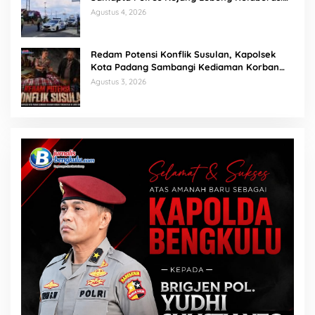
Berantas Balap Liar
Agustus 4, 2026
Redam Potensi Konflik Susulan, Kapolsek
Kota Padang Sambangi Kediaman Korban
Penganiayaan di Lubuk Mumpo
Agustus 3, 2026