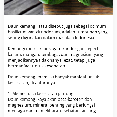
l
i
k
i
B
Daun kemangi, atau disebut juga sebagai ocimum
a
basilicum var. citriodorum, adalah tumbuhan yang
n
sering digunakan dalam masakan Indonesia.
y
a
k
Kemangi memiliki beragam kandungan seperti
K
kalium, mangan, tembaga, dan magnesium yang
h
menjadikannya tidak hanya lezat, tetapi juga
a
bermanfaat untuk kesehatan
s
i
a
Daun kemangi memiliki banyak manfaat untuk
t
kesehatan, di antaranya:
,
S
1. Memelihara kesehatan jantung.
a
l
Daun kemangi kaya akan beta-karoten dan
a
magnesium, mineral penting yang berfungsi
h
menjaga dan memelihara kesehatan jantung.
S