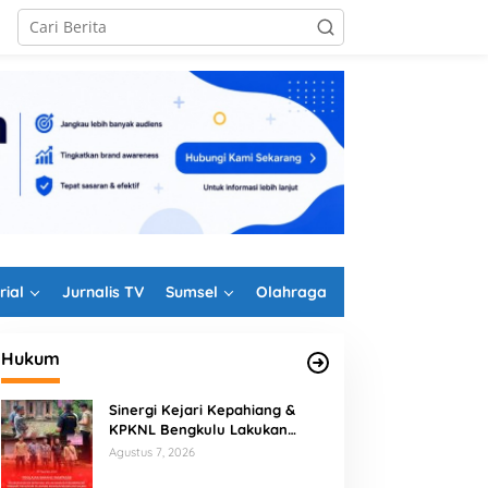
rial
Jurnalis TV
Sumsel
Olahraga
Hukum
Sinergi Kejari Kepahiang &
KPKNL Bengkulu Lakukan
Penilaian Barang Rampasan
Agustus 7, 2026
Korupsi