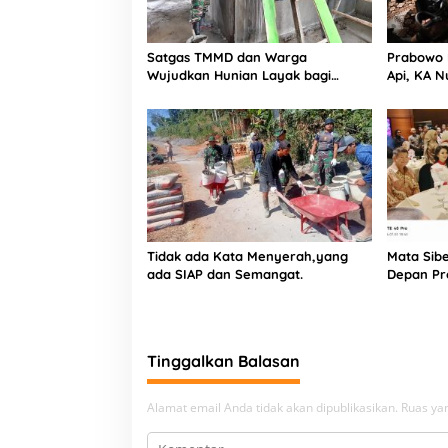
Satgas TMMD dan Warga
Prabowo 
Wujudkan Hunian Layak bagi
Api, KA N
Bapak Fajar
Disiapkan
Tidak ada Kata Menyerah,yang
Mata Sibe
ada SIAP dan Semangat.
Depan P
Tinggalkan Balasan
Alamat email Anda tidak akan dipublikasikan.
Ruas yan