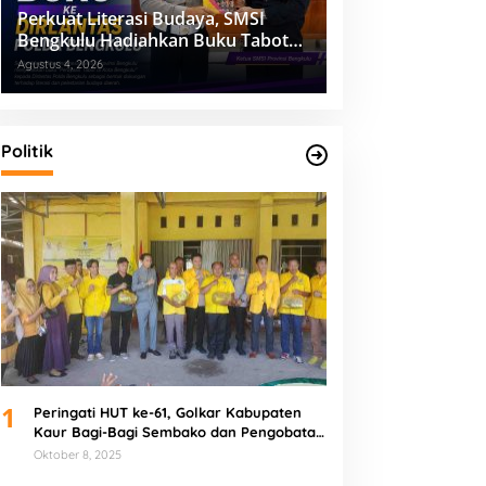
Perkuat Literasi Budaya, SMSI
Bengkulu Hadiahkan Buku Tabot
untuk Dirlantas Polda
Agustus 4, 2026
Politik
1
Peringati HUT ke-61, Golkar Kabupaten
Kaur Bagi-Bagi Sembako dan Pengobatan
Gratis
Oktober 8, 2025