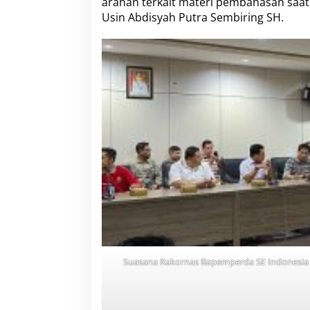
arahan terkait materi pembahasan saat R
Usin Abdisyah Putra Sembiring SH.
Suasana Rakornas Bapemperda SE Indonesia d