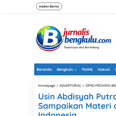
L
e
Indeks Berita
w
a
t
i
k
e
k
o
n
t
e
n
Beranda
Bengkulu
Politik
Hukum
Homepage
/
ADVERTORIAL
/
DPRD PROVINSI B
Usin Abdisyah Putr
Sampaikan Materi 
Indonesia