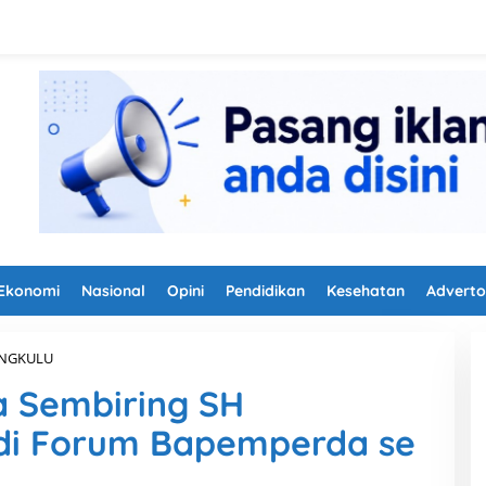
Ekonomi
Nasional
Opini
Pendidikan
Kesehatan
Adverto
ENGKULU
U
s
a Sembiring SH
i
n
di Forum Bapemperda se
A
b
d