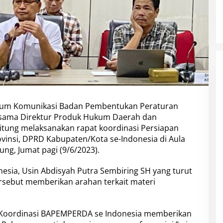
a
i
k
a
n
M
a
t
e
r
i
d
rum Komunikasi Badan Pembentukan Peraturan
i
rsama Direktur Produk Hukum Daerah dan
F
itung melaksanakan rapat koordinasi Persiapan
o
nsi, DPRD Kabupaten/Kota se-Indonesia di Aula
r
u
ng, Jumat pagi (9/6/2023).
m
B
sia, Usin Abdisyah Putra Sembiring SH yang turut
a
ersebut memberikan arahan terkait materi
p
e
m
p
m Koordinasi BAPEMPERDA se Indonesia memberikan
e