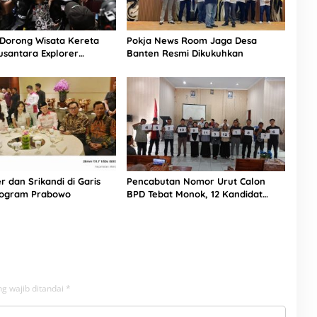
Dorong Wisata Kereta
Pokja News Room Jaga Desa
usantara Explorer
Banten Resmi Dikukuhkan
 Jadi Daya Tarik Baru
r dan Srikandi di Garis
Pencabutan Nomor Urut Calon
rogram Prabowo
BPD Tebat Monok, 12 Kandidat
Perebutkan 9 Kursi
g wajib ditandai
*