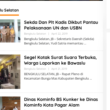
 Daerah
2026 di Berbinar
K
lu Selatan
Sekda Dan Plt Kadis Dikbut Pantau
Pelaksanaan UN dan USBN
Bengkulu Selatan
|
April 22, 2019
O
L
Bengkulu Selatan, JB – Sekretaris Daerah (Sekda)
E
Bengkulu Selatan, Yudi Satria memantau
H
R
E
D
Segel Kotak Surat Suara Terbuka,
A
K
Warga Laporkan ke Bawaslu
S
I
Bengkulu Selatan
|
April 21, 2019
O
L
BENGKULU SELATAN, JB – Rapat Pleno di
E
Kecamatan Bunga Mas Kabupaten Bengkulu
H
R
E
D
A
K
Dinas Kominfo BS Kunker ke Dinas
S
I
Kominfo Kota Pagar Alam