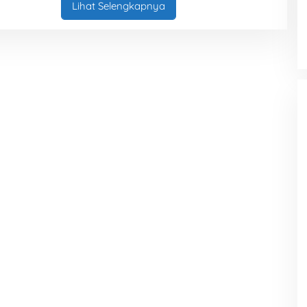
A
Lihat Selengkapnya
K
S
I