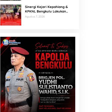
antor Pemerintah
Sinergi Kejari Kepahiang &
KPKNL Bengkulu Lakukan
Penilaian Barang Rampasan
Agustus 7, 2026
Korupsi