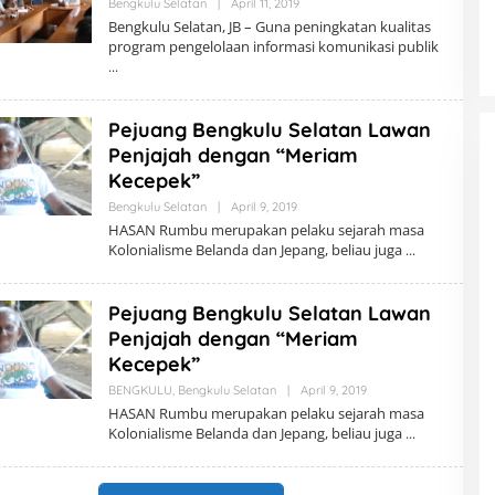
Bengkulu Selatan
|
April 11, 2019
O
L
Bengkulu Selatan, JB – Guna peningkatan kualitas
E
program pengelolaan informasi komunikasi publik
H
R
E
D
A
Pejuang Bengkulu Selatan Lawan
K
S
Penjajah dengan “Meriam
I
Kecepek”
Bengkulu Selatan
|
April 9, 2019
O
L
HASAN Rumbu merupakan pelaku sejarah masa
E
Kolonialisme Belanda dan Jepang, beliau juga
H
R
E
D
Pejuang Bengkulu Selatan Lawan
A
K
Penjajah dengan “Meriam
S
Kecepek”
I
BENGKULU
,
Bengkulu Selatan
|
April 9, 2019
O
L
HASAN Rumbu merupakan pelaku sejarah masa
E
Kolonialisme Belanda dan Jepang, beliau juga
H
R
E
D