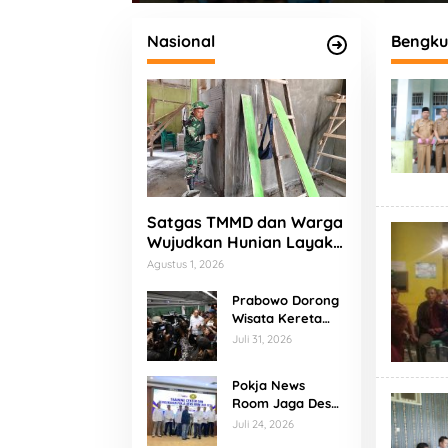
orupsi
Panti Asuhan
Budaya
Nasional
Bengku
Satgas TMMD dan Warga
Wujudkan Hunian Layak
bagi Bapak Fajar
Agustus 1, 2026
Prabowo Dorong
Wisata Kereta
Api, KA
Juli 31, 2026
Nusantara
Explorer
Pokja News
Disiapkan Jadi
Room Jaga Desa
Daya Tarik Baru
Banten Resmi
Juli 24, 2026
Dikukuhkan