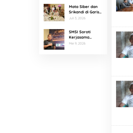
Mata Siber dan
Srikandi di Garis
Depan Program
Juli 3, 2026
Prabowo
SMSI Soroti
Kerjasama
Publikasi, Agus
Mei 9, 2026
Kliwir : Media
Harus
Terverifikasi
Konstituen
Dewan Pers