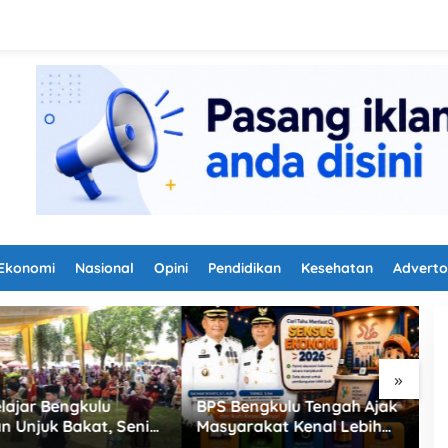
Ekonomi
Nasional
Opini
Pendidikan
Kesehatan
Adverto
»
ajar Bengkulu
BPS Bengkulu Tengah Ajak
J
 Unjuk Bakat, Seni
Masyarakat Kenal Lebih
B
onal Jadi Cara Jaga
Dekat Sensus Ekonomi
L