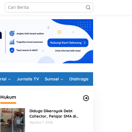
rial
Jurnalis TV
Sumsel
Olahraga
Hukum
Diduga Dikeroyok Debt
Collector, Pelajar SMA di
elang HUT RI, Wali Kota
Wajah Baru TK Kemala
Bengkulu Tempuh Jalur Hukum
Agustus 7, 2026
engkulu Minta Tak Ada
Bhayangkari 27 Curup
agi Bendera Robek di