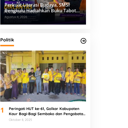
Perkuat Literasi Budaya, SMSI
Bengkulu Hadiahkan Buku Tabot
untuk Dirlantas Polda
Agustus 4, 2026
Politik
1
Peringati HUT ke-61, Golkar Kabupaten
Kaur Bagi-Bagi Sembako dan Pengobatan
Gratis
Oktober 8, 2025