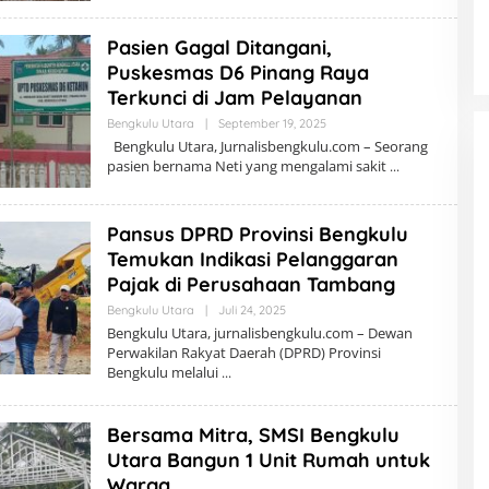
E
D
Pasien Gagal Ditangani,
A
K
Puskesmas D6 Pinang Raya
S
I
Terkunci di Jam Pelayanan
Bengkulu Utara
|
September 19, 2025
O
L
Bengkulu Utara, Jurnalisbengkulu.com – Seorang
E
pasien bernama Neti yang mengalami sakit
H
R
E
D
Pansus DPRD Provinsi Bengkulu
A
K
Temukan Indikasi Pelanggaran
S
I
Pajak di Perusahaan Tambang
Bengkulu Utara
|
Juli 24, 2025
O
L
Bengkulu Utara, jurnalisbengkulu.com – Dewan
E
Perwakilan Rakyat Daerah (DPRD) Provinsi
H
Bengkulu melalui
R
E
D
A
Bersama Mitra, SMSI Bengkulu
K
S
Utara Bangun 1 Unit Rumah untuk
I
Warga