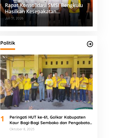
Rapat Konsolidasi SMSI Bengkulu
Hasilkan Kesepakatan
Pembentukan Pokja Newsroom
Juli 31, 2026
Kolaboratif
Politik
1
Peringati HUT ke-61, Golkar Kabupaten
Kaur Bagi-Bagi Sembako dan Pengobatan
Gratis
Oktober 8, 2025