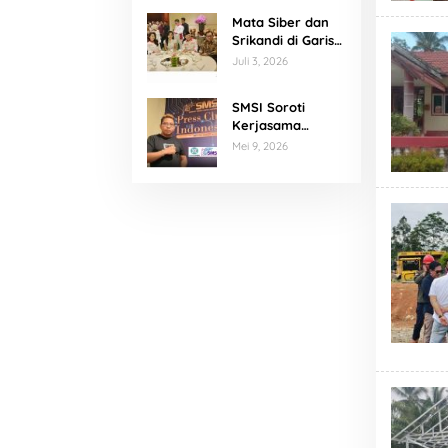
Mata Siber dan
Srikandi di Garis
Depan Program
Juli 3, 2026
Prabowo
SMSI Soroti
Kerjasama
Publikasi, Agus
Mei 9, 2026
Kliwir : Media
Harus
Terverifikasi
Konstituen
Dewan Pers