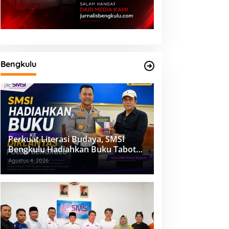
Bengkulu
Perkuat Literasi Budaya, SMSI
Bengkulu Hadiahkan Buku Tabot
untuk Dirlantas Polda
Agustus 4, 2026