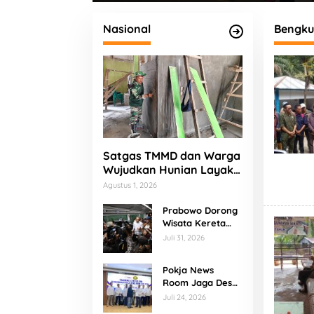
Titik Rawan 3C
Kemerdekaan di
Penjar
Kabupaten Lebong
Nasional
Bengku
Satgas TMMD dan Warga
Wujudkan Hunian Layak
bagi Bapak Fajar
Agustus 1, 2026
Prabowo Dorong
Wisata Kereta
Api, KA
Juli 31, 2026
Nusantara
Explorer
Pokja News
Disiapkan Jadi
Room Jaga Desa
Daya Tarik Baru
Banten Resmi
Juli 24, 2026
Dikukuhkan