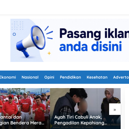
Ekonomi
Nasional
Opini
Pendidikan
Kesehatan
Adverto
»
ri Cabuli Anak,
Satlantas Polres Lebong
P
ilan Kepahiang
Terapkan Rekayasa Lalu
H
an Vonis 18 Tahun
Lintas Jalan Santai HUT RI
K