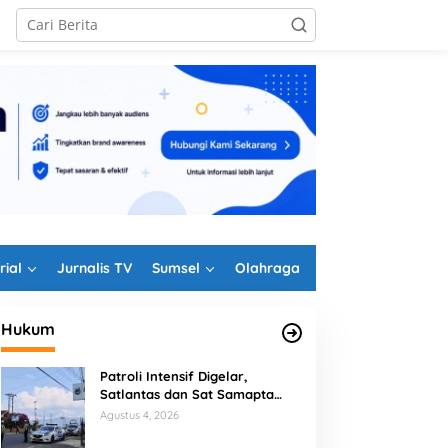
rial
Jurnalis TV
Sumsel
Olahraga
Hukum
Patroli Intensif Digelar,
Satlantas dan Sat Samapta
ersiapan Sedekah Bumi &
Kejari Bongkar 15 Perda
Polres Rejang Lebong
Agustus 4, 2026
UT ke-19 Desa Mekar Sari
Kepahiang Tak Sinkron
Kolaborasi Berantas Balap Liar
abawetan Berjalan
Aturan Nasional, Bupati