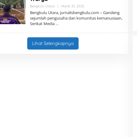
Bengkulu Utara
|
Maret 25, 2025
O
L
Bengkulu Utara, jurnalisbengkulu.com – Gandeng
E
sejumlah pengusaha dan komunitas kemanusiaan,
H
Serikat Media
R
E
D
A
K
Lihat Selengkapnya
S
I