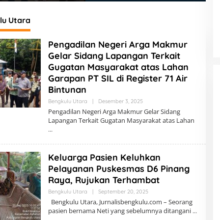
a
ke-81
M
B
lu Utara
Pengadilan Negeri Arga Makmur
Gelar Sidang Lapangan Terkait
Gugatan Masyarakat atas Lahan
Garapan PT SIL di Register 71 Air
Bintunan
Bengkulu Utara
|
Desember 3, 2025
O
L
Pengadilan Negeri Arga Makmur Gelar Sidang
E
Lapangan Terkait Gugatan Masyarakat atas Lahan
H
R
E
D
A
Keluarga Pasien Keluhkan
K
S
Pelayanan Puskesmas D6 Pinang
I
Raya, Rujukan Terhambat
Bengkulu Utara
|
September 20, 2025
O
L
Bengkulu Utara, Jurnalisbengkulu.com – Seorang
E
pasien bernama Neti yang sebelumnya ditangani
H
R