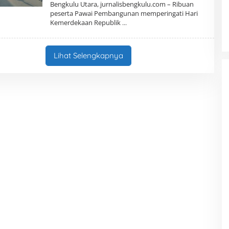
L
Bengkulu Utara, jurnalisbengkulu.com – Ribuan
E
peserta Pawai Pembangunan memperingati Hari
H
Kemerdekaan Republik
R
E
D
A
K
Lihat Selengkapnya
S
I