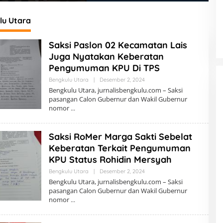
a
ke-81
M
B
lu Utara
Saksi Paslon 02 Kecamatan Lais
Juga Nyatakan Keberatan
Pengumuman KPU Di TPS
Bengkulu Utara
|
Desember 2, 2024
O
L
Bengkulu Utara, jurnalisbengkulu.com – Saksi
E
pasangan Calon Gubernur dan Wakil Gubernur
H
nomor
R
E
D
A
Saksi RoMer Marga Sakti Sebelat
K
S
Keberatan Terkait Pengumuman
I
KPU Status Rohidin Mersyah
Bengkulu Utara
|
Desember 2, 2024
O
L
Bengkulu Utara, jurnalisbengkulu.com – Saksi
E
pasangan Calon Gubernur dan Wakil Gubernur
H
nomor
R
E
D
A