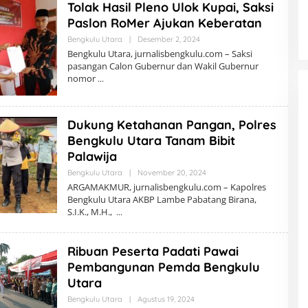
Tolak Hasil Pleno Ulok Kupai, Saksi
K
S
Paslon RoMer Ajukan Keberatan
I
Bengkulu Utara
|
Desember 2, 2024
O
L
Bengkulu Utara, jurnalisbengkulu.com – Saksi
E
pasangan Calon Gubernur dan Wakil Gubernur
H
nomor
R
E
D
A
K
Dukung Ketahanan Pangan, Polres
S
I
Bengkulu Utara Tanam Bibit
Palawija
Bengkulu Utara
|
November 20, 2024
O
L
ARGAMAKMUR, jurnalisbengkulu.com – Kapolres
E
Bengkulu Utara AKBP Lambe Pabatang Birana,
H
S.I.K., M.H.,
R
E
D
A
Ribuan Peserta Padati Pawai
K
S
Pembangunan Pemda Bengkulu
I
Utara
Bengkulu Utara
|
Agustus 19, 2024
O