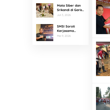
Mata Siber dan
Srikandi di Garis
Depan Program
Juli 3, 2026
Prabowo
SMSI Soroti
Kerjasama
Publikasi, Agus
Mei 9, 2026
Kliwir : Media
Harus
Terverifikasi
Konstituen
Dewan Pers