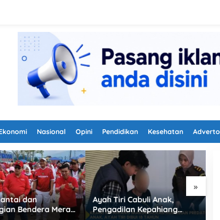
Ekonomi
Nasional
Opini
Pendidikan
Kesehatan
Adverto
»
ri Cabuli Anak,
Satlantas Polres Lebong
P
ilan Kepahiang
Terapkan Rekayasa Lalu
H
an Vonis 18 Tahun
Lintas Jalan Santai HUT RI
K