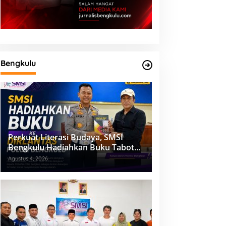
Bengkulu
Perkuat Literasi Budaya, SMSI
Bengkulu Hadiahkan Buku Tabot
untuk Dirlantas Polda
Agustus 4, 2026