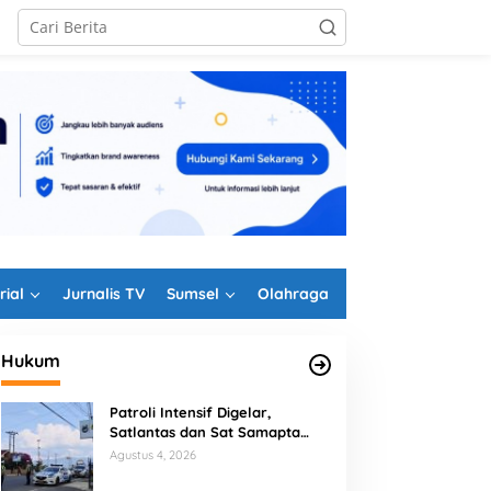
rial
Jurnalis TV
Sumsel
Olahraga
Hukum
Patroli Intensif Digelar,
Satlantas dan Sat Samapta
ersiapan Sedekah Bumi &
Kejari Bongkar 15 Perda
Polres Rejang Lebong
Agustus 4, 2026
UT ke-19 Desa Mekar Sari
Kepahiang Tak Sinkron
Kolaborasi Berantas Balap Liar
abawetan Berjalan
Aturan Nasional, Bupati