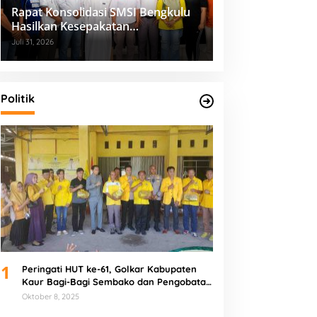
Rapat Konsolidasi SMSI Bengkulu
Hasilkan Kesepakatan
Pembentukan Pokja Newsroom
Juli 31, 2026
Kolaboratif
Politik
1
Peringati HUT ke-61, Golkar Kabupaten
Kaur Bagi-Bagi Sembako dan Pengobatan
Gratis
Oktober 8, 2025