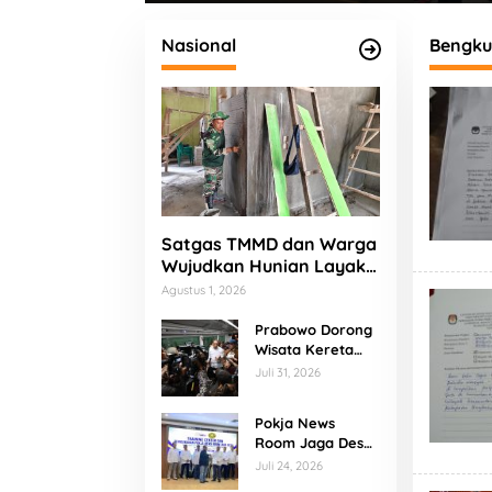
Titik Rawan 3C
Kemerdekaan di
Penjar
Kabupaten Lebong
Nasional
Bengku
Satgas TMMD dan Warga
Wujudkan Hunian Layak
bagi Bapak Fajar
Agustus 1, 2026
Prabowo Dorong
Wisata Kereta
Api, KA
Juli 31, 2026
Nusantara
Explorer
Pokja News
Disiapkan Jadi
Room Jaga Desa
Daya Tarik Baru
Banten Resmi
Juli 24, 2026
Dikukuhkan