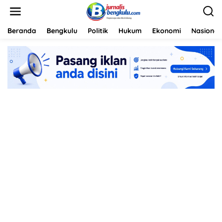
L
e
w
a
Beranda
Bengkulu
Politik
Hukum
Ekonomi
Nasional
t
i
k
e
k
o
n
t
e
n