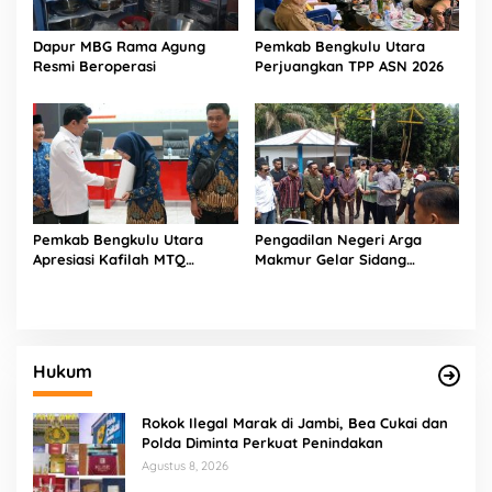
Dapur MBG Rama Agung
Pemkab Bengkulu Utara
Resmi Beroperasi
Perjuangkan TPP ASN 2026
Pemkab Bengkulu Utara
Pengadilan Negeri Arga
Apresiasi Kafilah MTQ
Makmur Gelar Sidang
dengan Bonus Puluhan Juta
Lapangan Terkait Gugatan
Rupiah
Masyarakat atas Lahan
Garapan PT SIL di Register
71 Air Bintunan
Hukum
Rokok Ilegal Marak di Jambi, Bea Cukai dan
Polda Diminta Perkuat Penindakan
Agustus 8, 2026