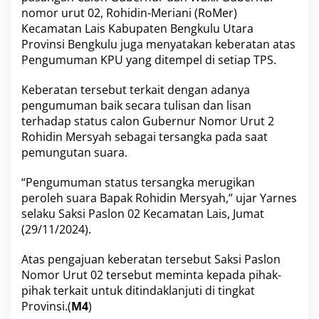
a
nomor urut 02, Rohidin-Meriani (RoMer)
t
a
Kecamatan Lais Kabupaten Bengkulu Utara
n
Provinsi Bengkulu juga menyatakan keberatan atas
P
Pengumuman KPU yang ditempel di setiap TPS.
e
n
Keberatan tersebut terkait dengan adanya
g
u
pengumuman baik secara tulisan dan lisan
m
terhadap status calon Gubernur Nomor Urut 2
u
Rohidin Mersyah sebagai tersangka pada saat
m
pemungutan suara.
a
n
K
“Pengumuman status tersangka merugikan
P
peroleh suara Bapak Rohidin Mersyah,” ujar Yarnes
U
selaku Saksi Paslon 02 Kecamatan Lais, Jumat
D
(29/11/2024).
i
T
P
Atas pengajuan keberatan tersebut Saksi Paslon
S
Nomor Urut 02 tersebut meminta kepada pihak-
pihak terkait untuk ditindaklanjuti di tingkat
Provinsi.(
M4
)