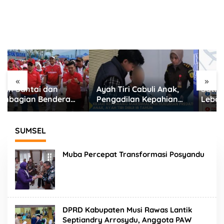
«
»
Ayah Tiri Cabuli Anak,
Satlantas Polres
Pengadilan Kepahiang
Lebong Terapkan
Jatuhkan Vonis 18
Rekayasa Lalu Lintas
Tahun Penjara
Jalan Santai HUT RI
ke-81
SUMSEL
Muba Percepat Transformasi Posyandu
DPRD Kabupaten Musi Rawas Lantik
Septiandry Arrosydu, Anggota PAW