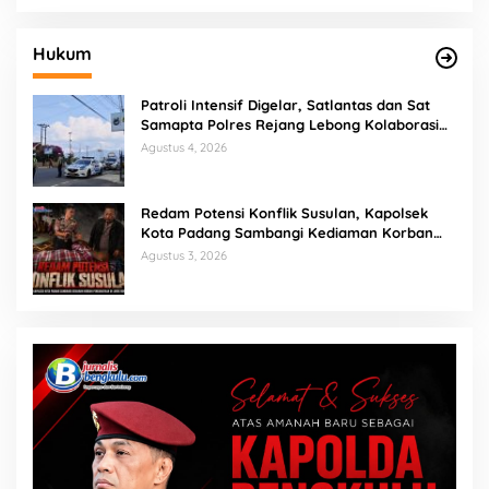
Hukum
Patroli Intensif Digelar, Satlantas dan Sat
Samapta Polres Rejang Lebong Kolaborasi
Berantas Balap Liar
Agustus 4, 2026
Redam Potensi Konflik Susulan, Kapolsek
Kota Padang Sambangi Kediaman Korban
Penganiayaan di Lubuk Mumpo
Agustus 3, 2026