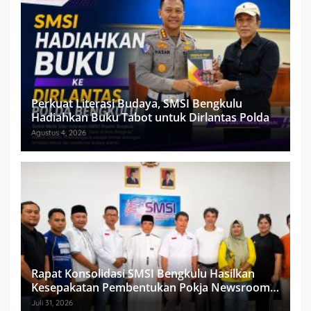
Perkuat Literasi Budaya, SMSI Bengkulu
Hadiahkan Buku Tabot untuk Dirlantas Polda
Agustus 4, 2026
Rapat Konsolidasi SMSI Bengkulu Hasilkan
Kesepakatan Pembentukan Pokja Newsroom
Kolaboratif
Juli 31, 2026