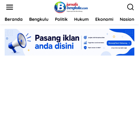
L
e
w
a
Beranda
Bengkulu
Politik
Hukum
Ekonomi
Nasional
t
i
k
e
k
o
n
t
e
n