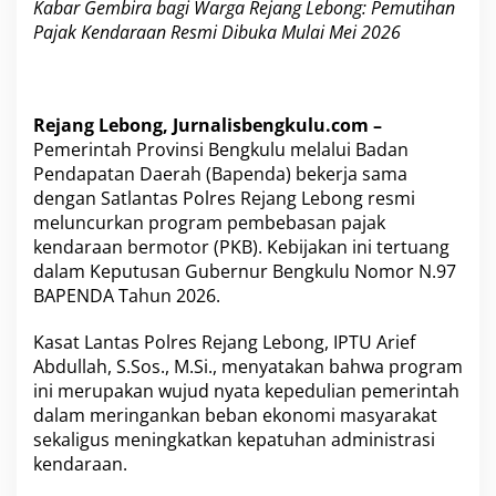
P
Kabar Gembira bagi Warga Rejang Lebong: Pemutihan
a
Pajak Kendaraan Resmi Dibuka Mulai Mei 2026
j
a
k
K
e
Rejang Lebong, Jurnalisbengkulu.com –
n
Pemerintah Provinsi Bengkulu melalui Badan
d
Pendapatan Daerah (Bapenda) bekerja sama
a
dengan Satlantas Polres Rejang Lebong resmi
r
meluncurkan program pembebasan pajak
a
a
kendaraan bermotor (PKB). Kebijakan ini tertuang
n
dalam Keputusan Gubernur Bengkulu Nomor N.97
R
BAPENDA Tahun 2026.
e
s
Kasat Lantas Polres Rejang Lebong, IPTU Arief
m
i
Abdullah, S.Sos., M.Si., menyatakan bahwa program
D
ini merupakan wujud nyata kepedulian pemerintah
i
dalam meringankan beban ekonomi masyarakat
b
sekaligus meningkatkan kepatuhan administrasi
u
k
kendaraan.
a