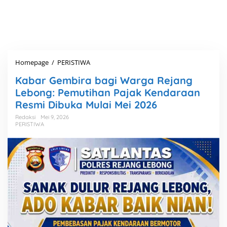
Homepage
/
PERISTIWA
K
a
Kabar Gembira bagi Warga Rejang
b
a
Lebong: Pemutihan Pajak Kendaraan
r
Resmi Dibuka Mulai Mei 2026
G
e
Redaksi
Mei 9, 2026
PERISTIWA
m
b
i
r
a
b
a
g
i
W
a
r