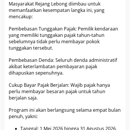
M
Masyarakat Rejang Lebong diimbau untuk
u
memanfaatkan kesempatan langka ini, yang
l
mencakup:
a
i
M
Pembebasan Tunggakan Pajak: Pemilik kendaraan
e
yang memiliki tunggakan pajak tahun-tahun
i
sebelumnya tidak perlu membayar pokok
2
tunggakan tersebut.
0
2
6
Pembebasan Denda: Seluruh denda administratif
akibat keterlambatan pembayaran pajak
dihapuskan sepenuhnya.
Cukup Bayar Pajak Berjalan: Wajib pajak hanya
perlu membayar besaran pajak untuk tahun
berjalan saja.
Program ini akan berlangsung selama empat bulan
penuh, yakni:
Tanggal: 1 Mei 2026 hingga 31 Agustus 2026.