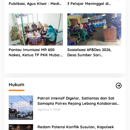
Publikasi, Agus Kliwir : Media
3 Pelajar Meninggal di
Harus Terverifikasi
Sungai Bioa Maceak
Konstituen Dewan Pers
Pantau Imunisasi MR 600
Sosialisasi APBDes 2026,
Nakes, Ketua TP PKK Muba:
Desa Sumber Sari
Sebagai Garda Terdepan,
Matangkan Persiapan
Nakes Harus Kuat dan
Pembangunan
Sehat
Hukum
Patroli Intensif Digelar, Satlantas dan Sat
Samapta Polres Rejang Lebong Kolaborasi
Berantas Balap Liar
Agustus 4, 2026
Redam Potensi Konflik Susulan, Kapolsek