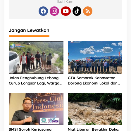
Ikuti Kami
Jangan Lewatkan
Jalan Penghubung Lebong–
GTX Semarak Kabawetan
Curup Longsor Lagi, Warga
Dorong Ekonomi Lokal dan
Desak Penanganan
Promosi Wisata Kepahiang
Permanen
SMSI Soroti Kerjasama
Niat Liburan Berakhir Duka,