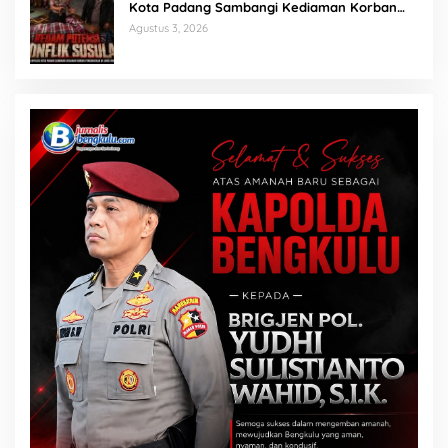
Kota Padang Sambangi Kediaman Korban
Penganiayaan di Lubuk Mumpo
Agustus 3, 2026