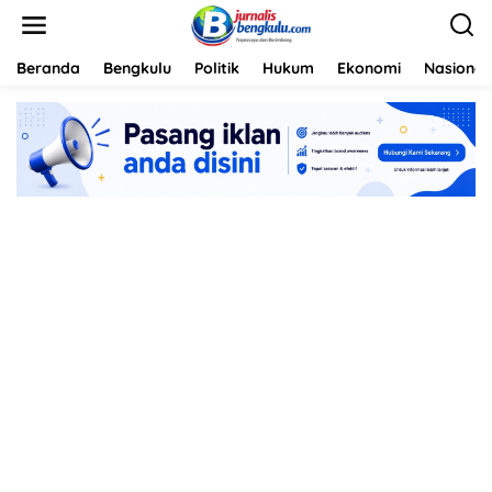
L
e
w
a
Beranda
Bengkulu
Politik
Hukum
Ekonomi
Nasional
t
i
k
e
k
o
n
t
e
n