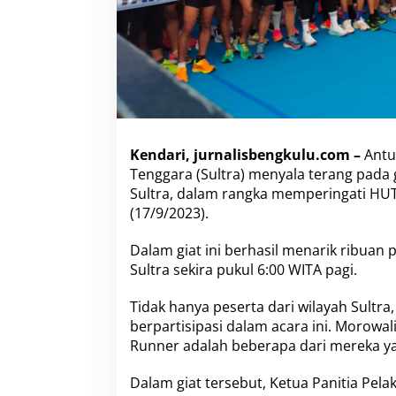
r
a
ff
i
c
R
u
n
2
0
Kendari, jurnalisbengkulu.com –
Antus
2
Tenggara (Sultra) menyala terang pada g
3
Sultra, dalam rangka memperingati HUT
(17/9/2023).
Dalam giat ini berhasil menarik ribuan
Sultra sekira pukul 6:00 WITA pagi.
Tidak hanya peserta dari wilayah Sultra
berpartisipasi dalam acara ini. Morowa
Runner adalah beberapa dari mereka yan
Dalam giat tersebut, Ketua Panitia Pela