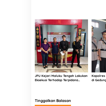
JPU Kejari Maluku Tengah Lakukan
Kapolres 
Eksekusi Terhadap Terpidana
di Gedun
Perkara Tipikor ADD dan DD Tahun
Maluku T
Anggaran 2015 – 2017
Tinggalkan Balasan