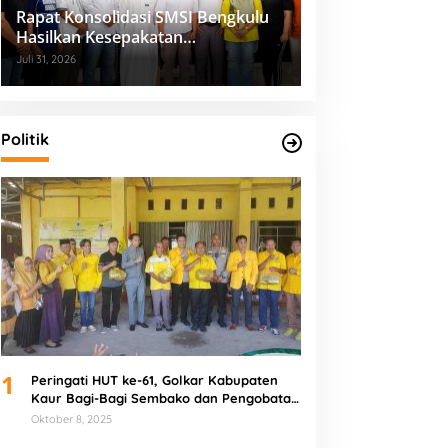
Rapat Konsolidasi SMSI Bengkulu
Hasilkan Kesepakatan
Pembentukan Pokja Newsroom
Juli 31, 2026
Kolaboratif
Politik
1
Peringati HUT ke-61, Golkar Kabupaten
Kaur Bagi-Bagi Sembako dan Pengobatan
Gratis
Oktober 8, 2025