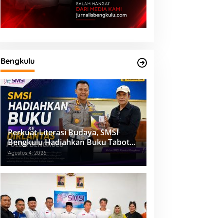
Bengkulu
Perkuat Literasi Budaya, SMSI
Bengkulu Hadiahkan Buku Tabot
untuk Dirlantas Polda
Agustus 4, 2026