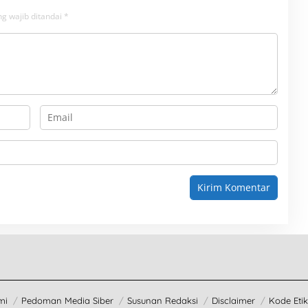
g wajib ditandai
*
mi
Pedoman Media Siber
Susunan Redaksi
Disclaimer
Kode Etik