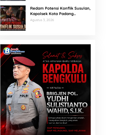
Redam Potensi Konflik Susulan,
Kapolsek Kota Padang
Sambangi Kediaman Korban
Agustus 3, 2026
Penganiayaan di Lubuk Mumpo