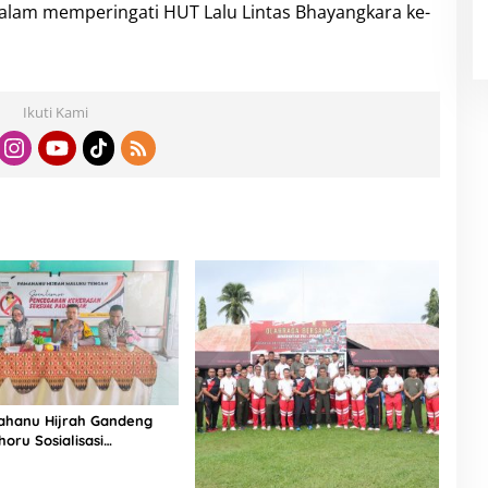
dalam memperingati HUT Lalu Lintas Bhayangkara ke-
Ikuti Kami
hanu Hijrah Gandeng
horu Sosialisasi
an Kekerasan Seksual
k