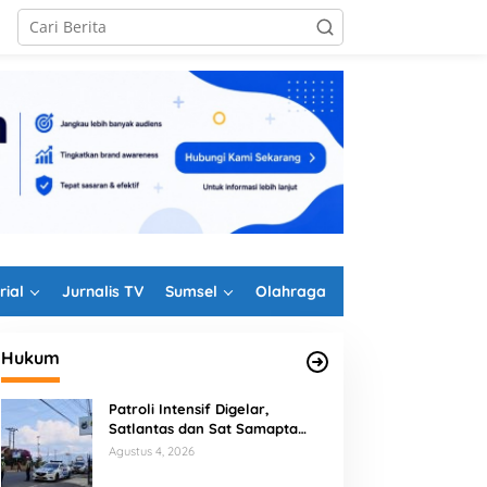
rial
Jurnalis TV
Sumsel
Olahraga
Hukum
Patroli Intensif Digelar,
Satlantas dan Sat Samapta
Polres Rejang Lebong
Agustus 4, 2026
Kolaborasi Berantas Balap Liar