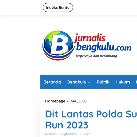
L
e
Indeks Berita
w
a
t
i
k
e
k
o
n
t
e
n
Beranda
Bengkulu
Politik
Hukum
Homepage
/
MALUKU
D
i
Dit Lantas Polda Su
t
L
Run 2023
a
n
t
Redaksi
September 17, 2023