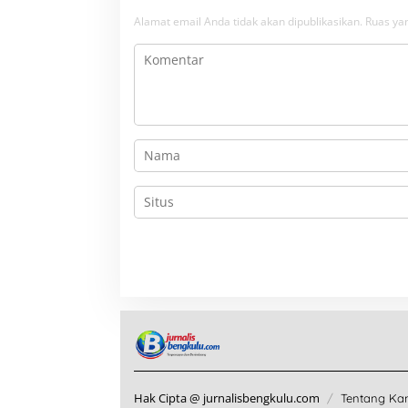
Alamat email Anda tidak akan dipublikasikan.
Ruas yan
Hak Cipta @ jurnalisbengkulu.com
Tentang Ka