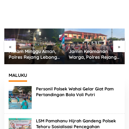
«
»
Malam Minggu Aman,
Jamin Keamanan
Polres Rejang Lebong
Warga, Polres Rejang
K
Terjunkan Personel
Lebong Terjunkan Tim
Gabungan Sisir Titik
UKL Sisir Titik Rawan
Rawan
Keramaian
MALUKU
Personil Polsek Wahai Gelar Giat Pam
Pertandingan Bola Voli Putri
LSM Pamahanu Hijrah Gandeng Polsek
Tehoru Sosialisasi Pencegahan