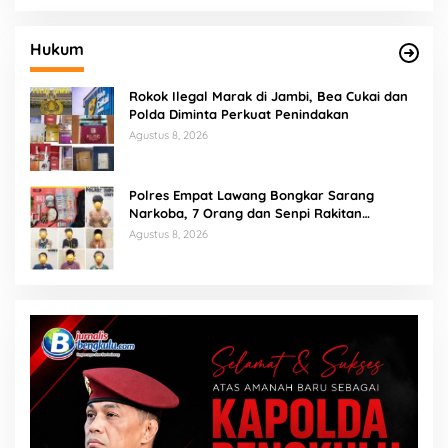
Hukum
Rokok Ilegal Marak di Jambi, Bea Cukai dan
Polda Diminta Perkuat Penindakan
Agustus 8, 2026
Polres Empat Lawang Bongkar Sarang
Narkoba, 7 Orang dan Senpi Rakitan
Diamankan
Agustus 8, 2026