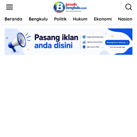
L
e
w
a
Beranda
Bengkulu
Politik
Hukum
Ekonomi
Nasional
t
i
k
e
k
o
n
t
e
n