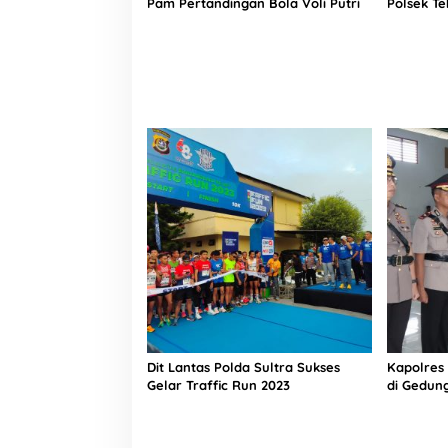
Pam Pertandingan Bola Voli Putri
Polsek Te
Pencegah
Pada Ana
Dit Lantas Polda Sultra Sukses
Kapolres 
Gelar Traffic Run 2023
di Gedun
Maluku T