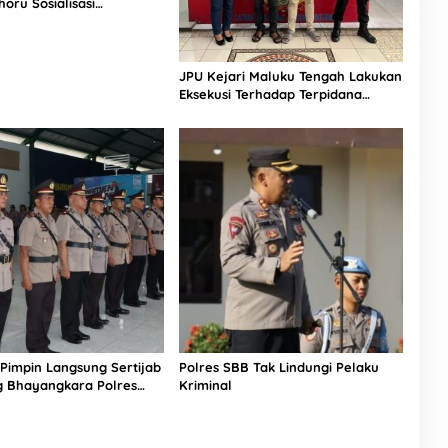
horu Sosialisasi
an Kekerasan Seksual
k
JPU Kejari Maluku Tengah Lakukan
Eksekusi Terhadap Terpidana
Perkara Tipikor ADD dan DD Tahun
Anggaran 2015 – 2017
Pimpin Langsung Sertijab
Polres SBB Tak Lindungi Pelaku
g Bhayangkara Polres
Kriminal
engah