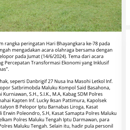
m rangka peringatan Hari Bhayangkara ke-78 pada
Tengah mengadakan acara olahraga bersama dengan
Pelopor pada Jumat (14/6/2024). Tema dari acara
ng Percepatan Transformasi Ekonomi yang Inklusif
as”.
hak, seperti Danbrigif 27 Nusa Ina Masohi Letkol Inf.
elopor Satbrimobda Maluku Kompol Said Basahona,
urniawan, S.H., S.I.K., M.A, Kabag SDM Polres
ahai Kapten Inf. Lucky Iksan Pattimura, Kapolsek
talyon B Pelopor Iptu Barnabas Liroga, Kasat
i Erwin Poleondro, S.H, Kasat Samapta Polres Maluku
ntelkam Polres Maluku Tengah Iptu Darmawan, para
lres Maluku Tengah. Selain itu, hadir pula personil