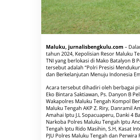
g
a
B
e
r
s
a
m
Maluku, jurnalisbengkulu.com
– Dala
a
tahun 2024, Kepolisian Resor Maluku 
P
e
TNI yang berlokasi di Mako Batalyon B 
r
tersebut adalah “Polri Presisi Menduku
i
dan Berkelanjutan Menuju Indonesia Em
n
g
Acara tersebut dihadiri oleh berbagai pi
a
t
Eko Bintara Saktiawan, Ps. Danyon B P
i
Wakapolres Maluku Tengah Kompol Beni K
H
Maluku Tengah AKP Z. Riry, Danramil Am
a
Amahai Iptu J.L Sopacuaperu, Danki 4 Ba
r
Narkoba Polres Maluku Tengah Iptu And
i
B
Tengah Iptu Rido Masihin, S.H, Kasat I
h
PJU Polres Maluku Tengah dan Perwira Po
a