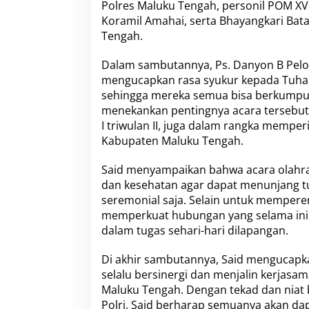
Polres Maluku Tengah, personil POM XV 2
y
Koramil Amahai, serta Bhayangkari Bat
a
n
Tengah.
g
k
Dalam sambutannya, Ps. Danyon B Pel
a
mengucapkan rasa syukur kepada Tuhan 
r
sehingga mereka semua bisa berkumpul 
a
K
menekankan pentingnya acara tersebut s
e
I triwulan II, juga dalam rangka mempe
-
Kabupaten Maluku Tengah.
7
8
Said menyampaikan bahwa acara olahra
d
i
dan kesehatan agar dapat menunjang tu
M
seremonial saja. Selain untuk memperera
a
memperkuat hubungan yang selama ini s
l
dalam tugas sehari-hari dilapangan.
u
k
u
Di akhir sambutannya, Said mengucapka
T
selalu bersinergi dan menjalin kerjasa
e
Maluku Tengah. Dengan tekad dan niat b
n
Polri, Said berharap semuanya akan dap
g