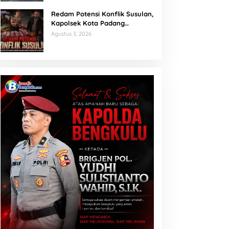
Redam Potensi Konflik Susulan,
Kapolsek Kota Padang
Sambangi Kediaman Korban
Agustus 3, 2026
Penganiayaan di Lubuk Mumpo