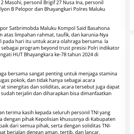
 Masohi, personil Brigif 27 Nusa Ina, personil
alyon B Pelopor dan Bhayangkari Polres Maluku
opor Satbrimobda Maluku Kompol Said Basahona
atas limpahan rahmat, taufik, dan karunia-Nya
pada hari itu untuk acara olahraga bersama. Ia
ebagai program beyond trust presisi Polri indikator
ringati HUT Bhayangkara ke-78 tahun 2024 di
ga bersama sangat penting untuk menjaga stamina
gas pokok, dan tidak hanya sebagai acara
t sinergitas dan soliditas, acara tersebut juga dapat
udah terjalin dan diharapkan bisa dimanfaatkan
n terima kasih kepada seluruh personil TNI yang
ma dengan pihak Kepolisian khususnya di Kabupaten
aik dari semua pihak, serta dengan soliditas TNI-
at berjalan dengan aman, tertib, dan lancar.