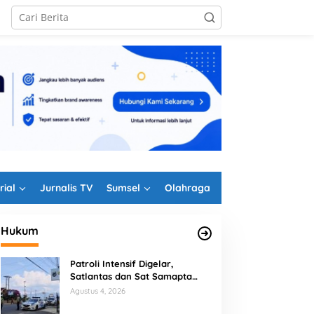
rial
Jurnalis TV
Sumsel
Olahraga
Hukum
Patroli Intensif Digelar,
Satlantas dan Sat Samapta
Polres Rejang Lebong
Agustus 4, 2026
Kolaborasi Berantas Balap Liar