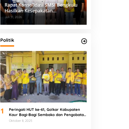
Rapat Konsolidasi SMSI Bengkulu
Hasilkan Kesepakatan
Pembentukan Pokja Newsroom
Juli 31, 2026
Kolaboratif
Politik
1
Peringati HUT ke-61, Golkar Kabupaten
Kaur Bagi-Bagi Sembako dan Pengobatan
Gratis
Oktober 8, 2025