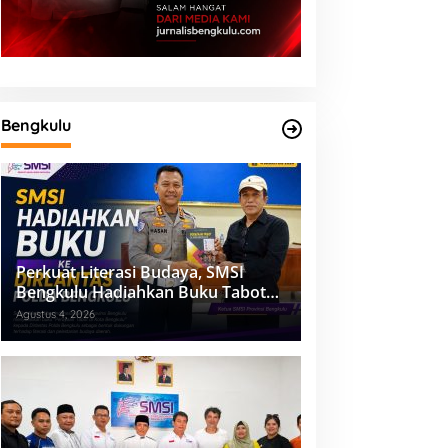
Bengkulu
Perkuat Literasi Budaya, SMSI
Bengkulu Hadiahkan Buku Tabot
untuk Dirlantas Polda
Agustus 4, 2026