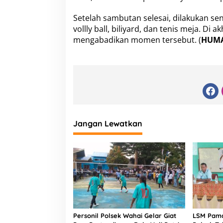
a
h
Setelah sambutan selesai, dilakukan s
vollly ball, biliyard, dan tenis meja. Di
mengabadikan momen tersebut. (
HUM
Jangan Lewatkan
Personil Polsek Wahai Gelar Giat
LSM Pama